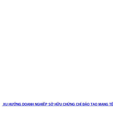
XU HƯỚNG DOANH NGHIỆP SỞ HỮU CHỨNG CHỈ ĐÀO TẠO MANG T