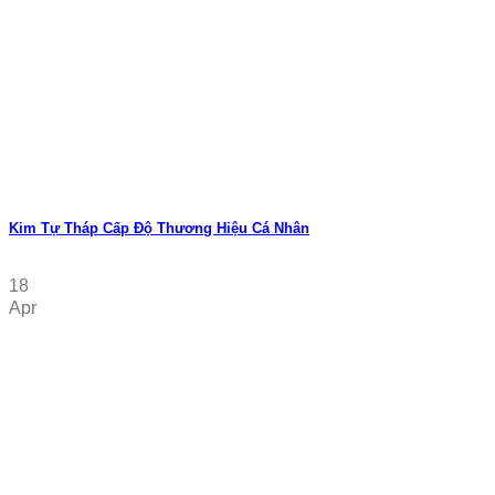
Kim Tự Tháp Cấp Độ Thương Hiệu Cá Nhân
18
Apr