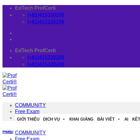
Skip
EdTech ProfCerti
to
(+61)415330206
content
(+61)415330206
EdTech ProfCerti
(+61)415330206
(+61)415330206
COMMUNITY
Free Exam
Download
GIỚI THIỆU
DỊCH VỤ
KHAI GIẢNG
BÀI VIẾT
AI
KẾT
PfMP®
COMMUNITY
Free Exam