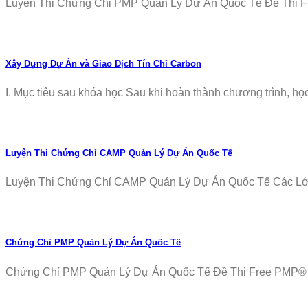
Luyện Thi Chứng Chỉ PMP Quản Lý Dự Án Quốc Tế Đề Thi Fr
Xây Dựng Dự Án và Giao Dịch Tín Chỉ Carbon
I. Mục tiêu sau khóa học Sau khi hoàn thành chương trình, học v
Luyện Thi Chứng Chỉ CAMP Quản Lý Dự Án Quốc Tế
Luyện Thi Chứng Chỉ CAMP Quản Lý Dự Án Quốc Tế Các Lớp T
Chứng Chỉ PMP Quản Lý Dự Án Quốc Tế
Chứng Chỉ PMP Quản Lý Dự Án Quốc Tế Đề Thi Free PMP® Ex