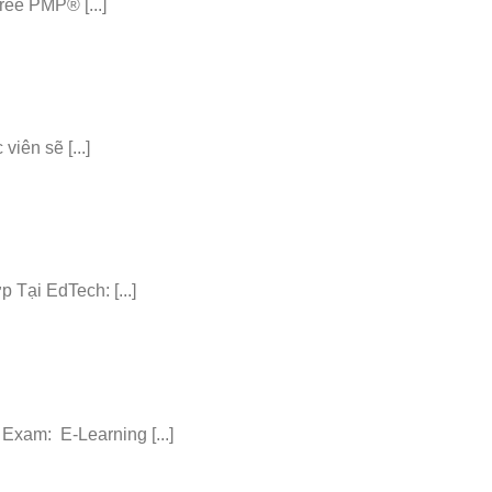
ee PMP® [...]
iên sẽ [...]
ại EdTech: [...]
am: E-Learning [...]