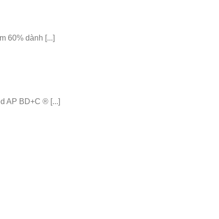
 60% dành [...]
 AP BD+C ® [...]