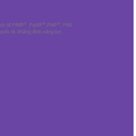
®
®
®
uốc tế PfMP
,PgMP
,PMP
, PMI-
 quốc tế, khẳng định năng lực