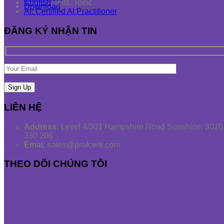
English
: Ielts, Toeic
Download
AI: Certified AI Practitioner
ĐĂNG KÝ NHẬN TIN
LIÊN HỆ
Address:
Level 4/301 Hampshire Road Sunshine, 3020,
330 206
Emai:
sales@profcerti.com
THEO DÕI CHÚNG TÔI