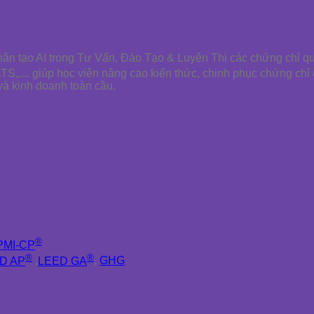
nhân tạo AI trong Tư Vấn, Đào Tạo & Luyện Thi các chứng chỉ q
LTS,.... giúp học viên nâng cao kiến thức, chinh phục chứng chỉ
và kinh doanh toàn cầu.
®
PMI-CP
®
®
D AP
,
LEED GA
,
GHG