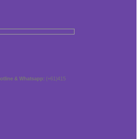
otline & Whatsapp:
(+61)415