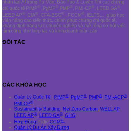
nhân tạo AI trong Tư Vấn, Đào Tạo & Luyện Thi các chứng
®
®
®
®
®
chỉ quốc tế PfMP
,PgMP
,PMP
, PMI-CP
, LEED GA
,
®
®
®
®
LEED AP
, CIA
, CFA-ESG
, FCCM
, IELTS,.... giúp học
viên nâng cao kiến thức, chinh phục chứng chỉ quốc tế,
khẳng định năng lực chuyên nghiệp và mở rộng cơ hội việc
làm cũng như hợp tác và kinh doanh toàn cầu.
ĐỐI TÁC
CÁC KHÓA HỌC
®
®
®
®
Quản Lý Quốc Tế
:
PfMP
,
PgMP
,
PMP
,
PMI-ACP
,
®
PMI-CP
Sustainability Building
:
Net Zero Carbon
,
WELL AP
,
®
®
LEED AP
,
LEED GA
,
GHG
®
Hợp Đồng:
Fidic
CCM
Quản Lý Dự Án Xây Dựng