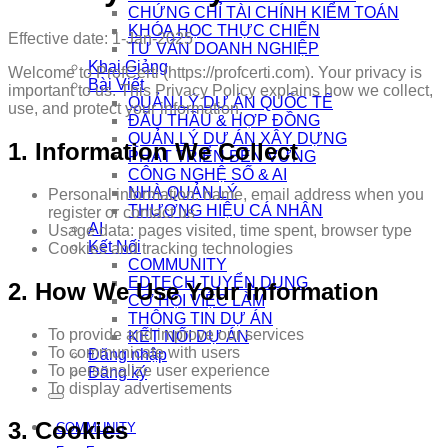
CHỨNG CHỈ TÀI CHÍNH KIỂM TOÁN
KHÓA HỌC THỰC CHIẾN
Effective date: 1-Jan-2025
TƯ VẤN DOANH NGHIỆP
Khai Giảng
Welcome to ProfCerti (https://profcerti.com). Your privacy is
Bài Viết
important to us. This Privacy Policy explains how we collect,
QUẢN LÝ DỰ ÁN QUỐC TẾ
use, and protect your information.
ĐẤU THẦU & HỢP ĐỒNG
QUẢN LÝ DỰ ÁN XÂY DỰNG
1. Information We Collect
PHÁT TRIỂN BỀN VỮNG
CÔNG NGHỆ SỐ & AI
NHÀ QUẢN LÝ
Personal information: name, email address when you
THƯƠNG HIỆU CÁ NHÂN
register or contact us
AI
Usage data: pages visited, time spent, browser type
Kết Nối
Cookies and tracking technologies
COMMUNITY
EDTECH TUYỂN DỤNG
2. How We Use Your Information
CƠ HỘI VIỆC LÀM
THÔNG TIN DỰ ÁN
To provide and improve our services
KẾT NỐI DỰ ÁN
To communicate with users
Đăng nhập
To personalize user experience
Đăng ký
To display advertisements
3. Cookies
COMMUNITY