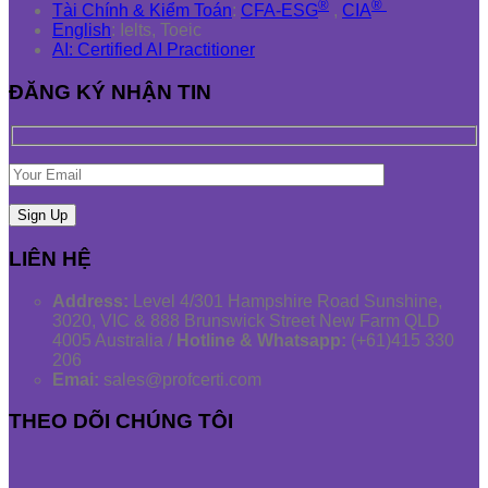
®
®
Tài Chính & Kiểm Toán
:
CFA-ESG
,
CIA
English
: Ielts, Toeic
AI: Certified AI Practitioner
ĐĂNG KÝ NHẬN TIN
LIÊN HỆ
Address:
Level 4/301 Hampshire Road Sunshine,
3020, VIC & 888 Brunswick Street New Farm QLD
4005 Australia /
Hotline & Whatsapp:
(+61)415 330
206
Emai:
sales@profcerti.com
THEO DÕI CHÚNG TÔI