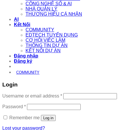
CÔNG NGHỆ SỐ & AI
NHÀ QUẢN LÝ
THƯƠNG HIỆU CÁ NHÂN
AI
Kết Nối
COMMUNITY
EDTECH TUYỂN DỤNG
CƠ HỘI VIỆC LÀM
THÔNG TIN DỰ ÁN
KẾT NỐI DỰ ÁN
Đăng nhập
Đăng ký
COMMUNITY
Login
Required
Username or email address
*
Required
Password
*
Remember me
Log in
Lost your password?