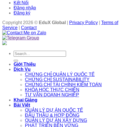
Kết Nối
Đăng nhập
Đăng ký
Copyright 2026 ©
EduX Global
|
Privacy Policy
|
Terms of
Service
|
Contact
Search
for:
Giới Thiệu
Dịch Vụ
CHỨNG CHỈ QUẢN LÝ QUỐC TẾ
CHỨNG CHỈ SUSTAINABILITY
CHỨNG CHỈ TÀI CHÍNH KIỂM TOÁN
KHÓA HỌC THỰC CHIẾN
TƯ VẤN DOANH NGHIỆP
Khai Giảng
Bài Viết
QUẢN LÝ DỰ ÁN QUỐC TẾ
ĐẤU THẦU & HỢP ĐỒNG
QUẢN LÝ DỰ ÁN XÂY DỰNG
PHÁT TRIỂN BỀN VỮNG