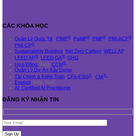
CÁC KHÓA HỌC
®
®
®
®
Quản Lý Quốc Tế
:
PfMP
,
PgMP
,
PMP
,
PMI-ACP
,
®
PMI-CP
Sustainability Building
:
Net Zero Carbon
,
WELL AP
,
®
®
LEED AP
,
LEED GA
,
GHG
®
Hợp Đồng:
Fidic
CCM
Quản Lý Dự Án Xây Dựng
®
®
Tài Chính & Kiểm Toán
:
CFA-ESG
,
CIA
English
: Ielts, Toeic
AI: Certified AI Practitioner
ĐĂNG KÝ NHẬN TIN