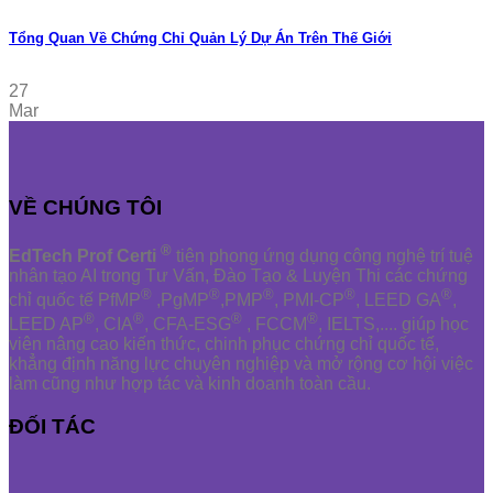
Tổng Quan Về Chứng Chỉ Quản Lý Dự Án Trên Thế Giới
27
Mar
VỀ CHÚNG TÔI
®
EdTech Prof Certi
tiên phong ứng dụng công nghệ trí tuệ
nhân tạo AI trong Tư Vấn, Đào Tạo & Luyện Thi các chứng
®
®
®
®
®
chỉ quốc tế PfMP
,PgMP
,PMP
, PMI-CP
, LEED GA
,
®
®
®
®
LEED AP
, CIA
, CFA-ESG
, FCCM
, IELTS,.... giúp học
viên nâng cao kiến thức, chinh phục chứng chỉ quốc tế,
khẳng định năng lực chuyên nghiệp và mở rộng cơ hội việc
làm cũng như hợp tác và kinh doanh toàn cầu.
ĐỐI TÁC