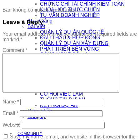
CHỨNG CHỈ TÀI CHÍNH KIỂM TOÁN
KHÓA HỌC THỰC CHIẾN
Bạn không có quyền xem bài này
TƯ VẤN DOANH NGHIỆP
Khai Giảng
Leave a Reply
Bài Viết
QUẢN LÝ DỰ ÁN QUỐC TẾ
Your email address will not be published.
Required fields are
ĐẤU THẦU & HỢP ĐỒNG
marked
*
QUẢN LÝ DỰ ÁN XÂY DỰNG
PHÁT TRIỂN BỀN VỮNG
Comment
*
CÔNG NGHỆ SỐ & AI
NHÀ QUẢN LÝ
THƯƠNG HIỆU CÁ NHÂN
AI
Kết Nối
COMMUNITY
EDTECH TUYỂN DỤNG
CƠ HỘI VIỆC LÀM
THÔNG TIN DỰ ÁN
Name
*
KẾT NỐI DỰ ÁN
Đăng nhập
Email
*
Đăng ký
Website
COMMUNITY
Save my name, email, and website in this browser for the