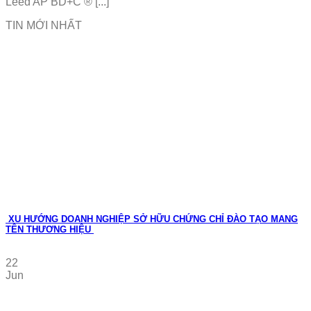
Leed AP BD+C ® [...]
TIN MỚI NHẤT
XU HƯỚNG DOANH NGHIỆP SỞ HỮU CHỨNG CHỈ ĐÀO TẠO MANG
TÊN THƯƠNG HIỆU
22
Jun