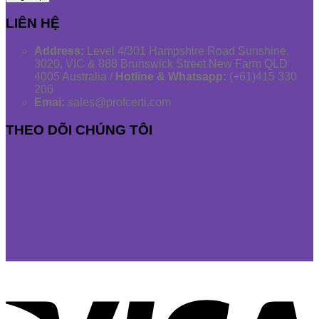
LIÊN HỆ
Address:
Level 4/301 Hampshire Road Sunshine,
3020, VIC & 888 Brunswick Street New Farm QLD
4005 Australia /
Hotline & Whatsapp:
(+61)415 330
206
Emai:
sales@profcerti.com
THEO DÕI CHÚNG TÔI