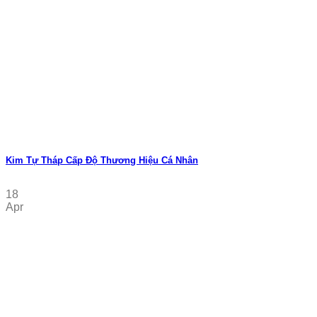
Kim Tự Tháp Cấp Độ Thương Hiệu Cá Nhân
18
Apr