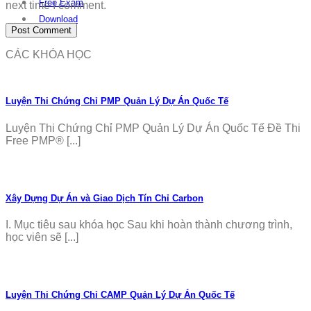
Free Exam
next time I comment.
Download
CÁC KHÓA HỌC
Luyện Thi Chứng Chỉ PMP Quản Lý Dự Án Quốc Tế
Luyện Thi Chứng Chỉ PMP Quản Lý Dự Án Quốc Tế Đề Thi
Free PMP® [...]
Xây Dựng Dự Án và Giao Dịch Tín Chỉ Carbon
I. Mục tiêu sau khóa học Sau khi hoàn thành chương trình,
học viên sẽ [...]
Luyện Thi Chứng Chỉ CAMP Quản Lý Dự Án Quốc Tế