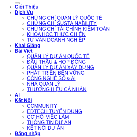
for:
Giới Thiệu
Dịch Vụ
CHỨNG CHỈ QUẢN LÝ QUỐC TẾ
CHỨNG CHỈ SUSTAINABILITY
CHỨNG CHỈ TÀI CHÍNH KIỂM TOÁN
KHÓA HỌC THỰC CHIẾN
TƯ VẤN DOANH NGHIỆP
Khai Giảng
Bài Viết
QUẢN LÝ DỰ ÁN QUỐC TẾ
ĐẤU THẦU & HỢP ĐỒNG
QUẢN LÝ DỰ ÁN XÂY DỰNG
PHÁT TRIỂN BỀN VỮNG
CÔNG NGHỆ SỐ & AI
NHÀ QUẢN LÝ
THƯƠNG HIỆU CÁ NHÂN
AI
Kết Nối
COMMUNITY
EDTECH TUYỂN DỤNG
CƠ HỘI VIỆC LÀM
THÔNG TIN DỰ ÁN
KẾT NỐI DỰ ÁN
Đăng nhập