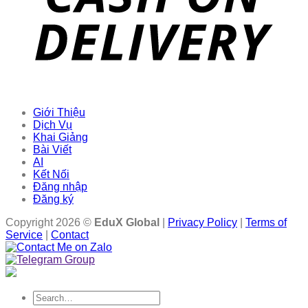
Giới Thiệu
Dịch Vụ
Khai Giảng
Bài Viết
AI
Kết Nối
Đăng nhập
Đăng ký
Copyright 2026 ©
EduX Global
|
Privacy Policy
|
Terms of
Service
|
Contact
Search