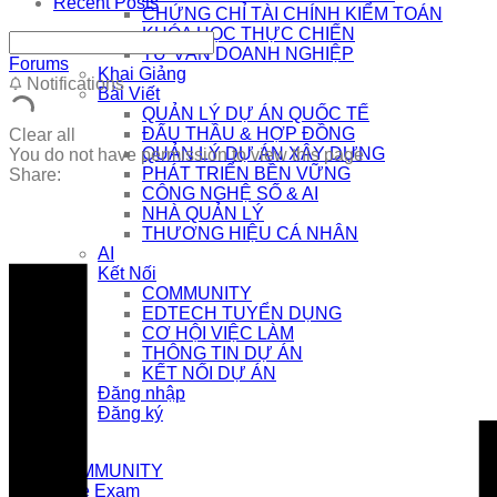
Recent Posts
CHỨNG CHỈ TÀI CHÍNH KIỂM TOÁN
KHÓA HỌC THỰC CHIẾN
TƯ VẤN DOANH NGHIỆP
Forums
Khai Giảng
Notifications
Bài Viết
QUẢN LÝ DỰ ÁN QUỐC TẾ
ĐẤU THẦU & HỢP ĐỒNG
Clear all
QUẢN LÝ DỰ ÁN XÂY DỰNG
You do not have permission to view this page
PHÁT TRIỂN BỀN VỮNG
Share:
CÔNG NGHỆ SỐ & AI
NHÀ QUẢN LÝ
THƯƠNG HIỆU CÁ NHÂN
AI
Kết Nối
COMMUNITY
EDTECH TUYỂN DỤNG
CƠ HỘI VIỆC LÀM
THÔNG TIN DỰ ÁN
KẾT NỐI DỰ ÁN
Đăng nhập
Đăng ký
COMMUNITY
Free Exam