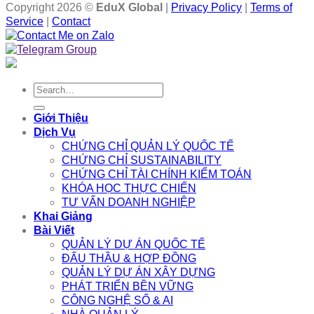
Copyright 2026 ©
EduX Global
|
Privacy Policy
|
Terms of
Service
|
Contact
Search
for:
Giới Thiệu
Dịch Vụ
CHỨNG CHỈ QUẢN LÝ QUỐC TẾ
CHỨNG CHỈ SUSTAINABILITY
CHỨNG CHỈ TÀI CHÍNH KIỂM TOÁN
KHÓA HỌC THỰC CHIẾN
TƯ VẤN DOANH NGHIỆP
Khai Giảng
Bài Viết
QUẢN LÝ DỰ ÁN QUỐC TẾ
ĐẤU THẦU & HỢP ĐỒNG
QUẢN LÝ DỰ ÁN XÂY DỰNG
PHÁT TRIỂN BỀN VỮNG
CÔNG NGHỆ SỐ & AI