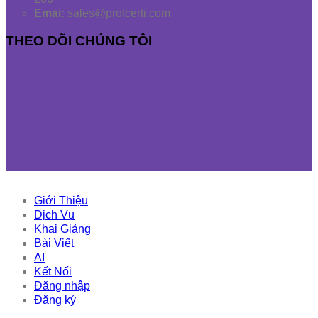
Emai:
sales@profcerti.com
THEO DÕI CHÚNG TÔI
Giới Thiệu
Dịch Vụ
Khai Giảng
Bài Viết
AI
Kết Nối
Đăng nhập
Đăng ký