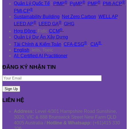
®
®
®
®
Quản Lý Quốc Tế
:
PfMP
,
PgMP
,
PMP
,
PMI-ACP
,
®
PMI-CP
Sustainability Building
:
Net Zero Carbon
,
WELL AP
,
®
®
LEED AP
,
LEED GA
,
GHG
®
Hợp Đồng:
Fidic
CCM
Quản Lý Dự Án Xây Dựng
®
®
Tài Chính & Kiểm Toán
:
CFA-ESG
,
CIA
English
: Ielts, Toeic
AI: Certified AI Practitioner
ĐĂNG KÝ NHẬN TIN
LIÊN HỆ
Address:
Level 4/301 Hampshire Road Sunshine,
3020, VIC & 888 Brunswick Street New Farm QLD
4005 Australia /
Hotline & Whatsapp:
(+61)415 330
206