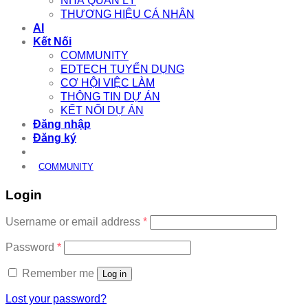
NHÀ QUẢN LÝ
THƯƠNG HIỆU CÁ NHÂN
AI
Kết Nối
COMMUNITY
EDTECH TUYỂN DỤNG
CƠ HỘI VIỆC LÀM
THÔNG TIN DỰ ÁN
KẾT NỐI DỰ ÁN
Đăng nhập
Đăng ký
COMMUNITY
Login
Required
Username or email address
*
Required
Password
*
Remember me
Log in
Lost your password?