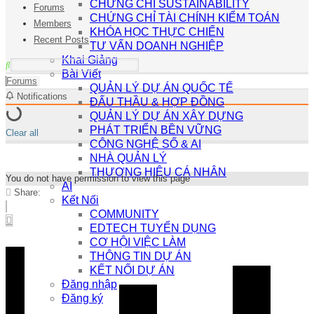
CHỨNG CHỈ SUSTAINABILITY
Forums
CHỨNG CHỈ TÀI CHÍNH KIỂM TOÁN
Members
KHÓA HỌC THỰC CHIẾN
Recent Posts
TƯ VẤN DOANH NGHIỆP
Khai Giảng
Bài Viết
Forums
QUẢN LÝ DỰ ÁN QUỐC TẾ
Notifications
ĐẤU THẦU & HỢP ĐỒNG
QUẢN LÝ DỰ ÁN XÂY DỰNG
PHÁT TRIỂN BỀN VỮNG
Clear all
CÔNG NGHỆ SỐ & AI
NHÀ QUẢN LÝ
THƯƠNG HIỆU CÁ NHÂN
You do not have permission to view this page
AI
Share:
Kết Nối
COMMUNITY
EDTECH TUYỂN DỤNG
CƠ HỘI VIỆC LÀM
THÔNG TIN DỰ ÁN
KẾT NỐI DỰ ÁN
Đăng nhập
Đăng ký