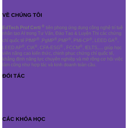
VỀ CHÚNG TÔI
®
EdTech Prof Certi
tiên phong ứng dụng công nghệ trí tuệ
nhân tạo AI trong Tư Vấn, Đào Tạo & Luyện Thi các chứng
®
®
®
®
®
chỉ quốc tế PfMP
,PgMP
,PMP
, PMI-CP
, LEED GA
,
®
®
®
®
LEED AP
, CIA
, CFA-ESG
, FCCM
, IELTS,.... giúp học
viên nâng cao kiến thức, chinh phục chứng chỉ quốc tế,
khẳng định năng lực chuyên nghiệp và mở rộng cơ hội việc
làm cũng như hợp tác và kinh doanh toàn cầu.
ĐỐI TÁC
CÁC KHÓA HỌC