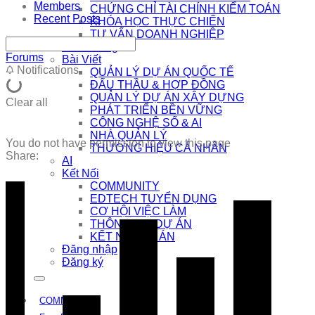
Members
CHỨNG CHỈ TÀI CHÍNH KIỂM TOÁN
Recent Posts
KHÓA HỌC THỰC CHIẾN
TƯ VẤN DOANH NGHIỆP
Khai Giảng
Forums
Bài Viết
Notifications
QUẢN LÝ DỰ ÁN QUỐC TẾ
ĐẤU THẦU & HỢP ĐỒNG
QUẢN LÝ DỰ ÁN XÂY DỰNG
Clear all
PHÁT TRIỂN BỀN VỮNG
CÔNG NGHỆ SỐ & AI
NHÀ QUẢN LÝ
You do not have permission to view this page
THƯƠNG HIỆU CÁ NHÂN
Share:
AI
Kết Nối
COMMUNITY
EDTECH TUYỂN DỤNG
CƠ HỘI VIỆC LÀM
THÔNG TIN DỰ ÁN
KẾT NỐI DỰ ÁN
Đăng nhập
Đăng ký
COMMUNITY