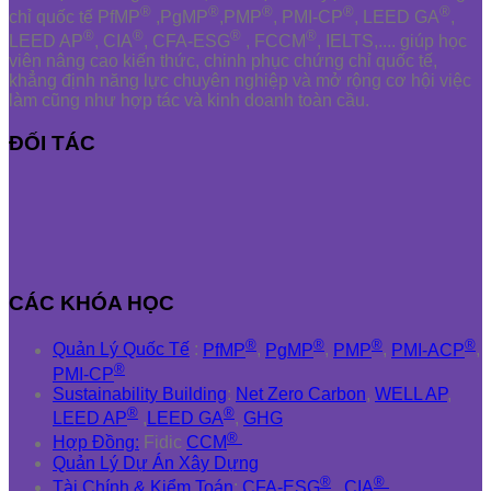
®
®
®
®
®
chỉ quốc tế PfMP
,PgMP
,PMP
, PMI-CP
, LEED GA
,
®
®
®
®
LEED AP
, CIA
, CFA-ESG
, FCCM
, IELTS,.... giúp học
viên nâng cao kiến thức, chinh phục chứng chỉ quốc tế,
khẳng định năng lực chuyên nghiệp và mở rộng cơ hội việc
làm cũng như hợp tác và kinh doanh toàn cầu.
ĐỐI TÁC
CÁC KHÓA HỌC
®
®
®
®
Quản Lý Quốc Tế
:
PfMP
,
PgMP
,
PMP
,
PMI-ACP
,
®
PMI-CP
Sustainability Building
:
Net Zero Carbon
,
WELL AP
,
®
®
LEED AP
,
LEED GA
,
GHG
®
Hợp Đồng:
Fidic
CCM
Quản Lý Dự Án Xây Dựng
®
®
Tài Chính & Kiểm Toán
:
CFA-ESG
,
CIA