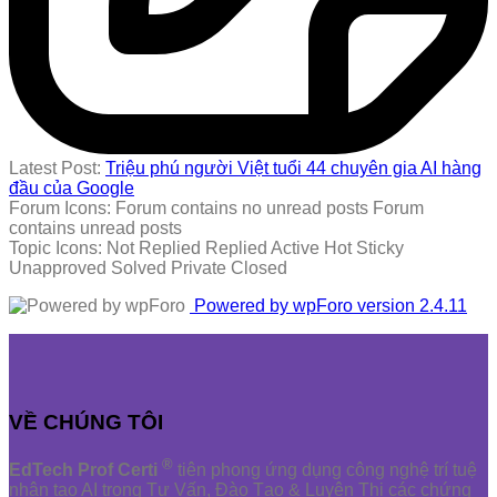
Latest Post:
Triệu phú người Việt tuổi 44 chuyên gia AI hàng
đầu của Google
Forum Icons:
Forum contains no unread posts
Forum
contains unread posts
Topic Icons:
Not Replied
Replied
Active
Hot
Sticky
Unapproved
Solved
Private
Closed
Powered by wpForo version 2.4.11
VỀ CHÚNG TÔI
®
EdTech Prof Certi
tiên phong ứng dụng công nghệ trí tuệ
nhân tạo AI trong Tư Vấn, Đào Tạo & Luyện Thi các chứng