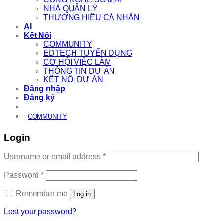
NHÀ QUẢN LÝ
THƯƠNG HIỆU CÁ NHÂN
AI
Kết Nối
COMMUNITY
EDTECH TUYỂN DỤNG
CƠ HỘI VIỆC LÀM
THÔNG TIN DỰ ÁN
KẾT NỐI DỰ ÁN
Đăng nhập
Đăng ký
COMMUNITY
Login
Required
Username or email address
*
Required
Password
*
Remember me
Log in
Lost your password?