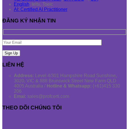
English
: Ielts, Toeic
AI: Certified AI Practitioner
ĐĂNG KÝ NHẬN TIN
LIÊN HỆ
Address:
Level 4/301 Hampshire Road Sunshine,
3020, VIC & 888 Brunswick Street New Farm QLD
4005 Australia /
Hotline & Whatsapp:
(+61)415 330
206
Emai:
sales@profcerti.com
THEO DÕI CHÚNG TÔI