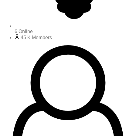
6
Online
45 K
Members