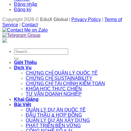
Đăng nhập
Đăng ký
Copyright 2026 ©
EduX Global
|
Privacy Policy
|
Terms of
Service
|
Contact
Search
for:
Giới Thiệu
Dịch Vụ
CHỨNG CHỈ QUẢN LÝ QUỐC TẾ
CHỨNG CHỈ SUSTAINABILITY
CHỨNG CHỈ TÀI CHÍNH KIỂM TOÁN
KHÓA HỌC THỰC CHIẾN
TƯ VẤN DOANH NGHIỆP
Khai Giảng
Bài Viết
QUẢN LÝ DỰ ÁN QUỐC TẾ
ĐẤU THẦU & HỢP ĐỒNG
QUẢN LÝ DỰ ÁN XÂY DỰNG
PHÁT TRIỂN BỀN VỮNG
CÔNG NGHỆ SỐ & AI