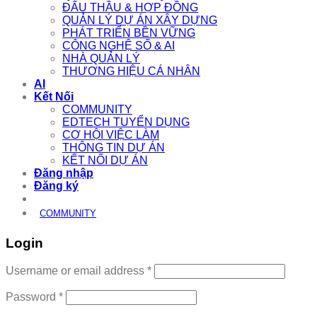
ĐẤU THẦU & HỢP ĐỒNG
QUẢN LÝ DỰ ÁN XÂY DỰNG
PHÁT TRIỂN BỀN VỮNG
CÔNG NGHỆ SỐ & AI
NHÀ QUẢN LÝ
THƯƠNG HIỆU CÁ NHÂN
AI
Kết Nối
COMMUNITY
EDTECH TUYỂN DỤNG
CƠ HỘI VIỆC LÀM
THÔNG TIN DỰ ÁN
KẾT NỐI DỰ ÁN
Đăng nhập
Đăng ký
COMMUNITY
Login
Required
Username or email address
*
Required
Password
*