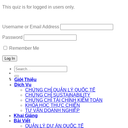
This quiz is for logged in users only.
Username or Email Address
Password
Remember Me
Search
for:
Giới Thiệu
Dịch Vụ
CHỨNG CHỈ QUẢN LÝ QUỐC TẾ
CHỨNG CHỈ SUSTAINABILITY
CHỨNG CHỈ TÀI CHÍNH KIỂM TOÁN
KHÓA HỌC THỰC CHIẾN
TƯ VẤN DOANH NGHIỆP
Khai Giảng
Bài Viết
QUẢN LÝ DỰ ÁN QUỐC TẾ