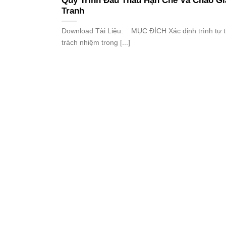
Quy Trình Đấu Thầu Hạn Chế Và Chào G
Tranh
Download Tài Liệu: MỤC ĐÍCH Xác định trình tự t
trách nhiệm trong [...]