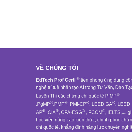
VỀ CHÚNG TÔI
®
EdTech Prof Certi
tiên phong ứng dụng cô
nghệ trí tuệ nhân tạo AI trong Tư Vấn, Đào Tạ
®
Luyện Thi các chứng chỉ quốc tế PfMP
®
®
®
®
,PgMP
,PMP
, PMI-CP
, LEED GA
, LEED
®
®
®
®
AP
, CIA
, CFA-ESG
, FCCM
, IELTS,.... g
học viên nâng cao kiến thức, chinh phục chứ
chỉ quốc tế, khẳng định năng lực chuyên nghi