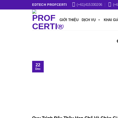
Skip
(+61)415330206
(+
EDTECH PROFCERTI
to
content
GIỚI THIỆU
DỊCH VỤ
KHAI GI
22
Dec