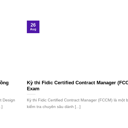
26
Aug
Đồng
Kỳ thi Fidic Certified Contract Manager (FC
Exam
t Design
Kỳ thi Fidic Certified Contract Manager (FCCM) là một b
.]
kiểm tra chuyên sâu dành [...]