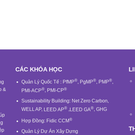
CÁC KHÓA HỌC
L
®
®
®
ng
Quản Lý Quốc Tế
:
PfMP
,
PgMP
,
PMP
,
®
®
o &
PMI-ACP
,
PMI-CP
Sustainability Building
:
Net Zero Carbon
,
®
®
WELL AP
,
LEED AP
,
LEED GA
,
GHG
iúp
®
Hợp Đồng:
Fidic
CCM
ng
T
ệp
Quản Lý Dự Án Xây Dựng