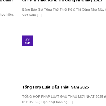
iá Cạnh
Chi Phí Thiết Kế & Thi Công Nhà Máy 2025
Bảng Báo Giá Tổng Thể Thiết Kế & Thi Công Nhà Máy t
hực hiện,
Việt Nam [...]
29
Sep
Tổng Hợp Luật Đấu Thầu Năm 2025
TỔNG HỢP PHÁP LUẬT ĐẤU THẦU MỚI NHẤT 2025 
01/10/2025) Cập nhật toàn bộ [...]