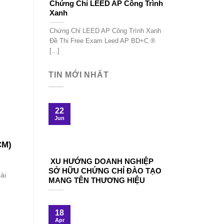
Chứng Chỉ LEED AP Công Trình
Xanh
Chứng Chỉ LEED AP Công Trình Xanh
Đề Thi Free Exam Leed AP BD+C ®
[...]
TIN MỚI NHẤT
22
Jun
CM)
XU HƯỚNG DOANH NGHIỆP
SỞ HỮU CHỨNG CHỈ ĐÀO TẠO
ài
MANG TÊN THƯƠNG HIỆU
18
Apr