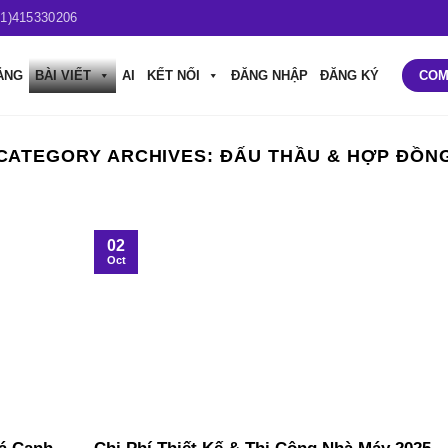
61)415330206
ẢNG
BÀI VIẾT
AI
KẾT NỐI
ĐĂNG NHẬP
ĐĂNG KÝ
COM
CATEGORY ARCHIVES:
ĐẤU THẦU & HỢP ĐỒN
02
Oct