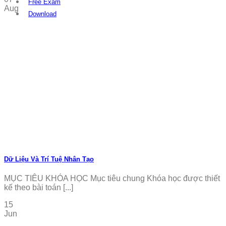
Free Exam
Aug
Download
Dữ Liệu Và Trí Tuệ Nhân Tạo
MỤC TIÊU KHÓA HỌC Mục tiêu chung Khóa học được thiết
kế theo bài toán [...]
15
Jun