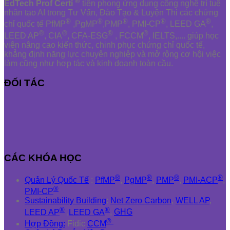
®
EdTech Prof Certi
tiên phong ứng dụng công nghệ trí tuệ
nhân tạo AI trong Tư Vấn, Đào Tạo & Luyện Thi các chứng
®
®
®
®
®
chỉ quốc tế PfMP
,PgMP
,PMP
, PMI-CP
, LEED GA
,
®
®
®
®
LEED AP
, CIA
, CFA-ESG
, FCCM
, IELTS,.... giúp học
viên nâng cao kiến thức, chinh phục chứng chỉ quốc tế,
khẳng định năng lực chuyên nghiệp và mở rộng cơ hội việc
làm cũng như hợp tác và kinh doanh toàn cầu.
ĐỐI TÁC
CÁC KHÓA HỌC
®
®
®
®
Quản Lý Quốc Tế
:
PfMP
,
PgMP
,
PMP
,
PMI-ACP
,
®
PMI-CP
Sustainability Building
:
Net Zero Carbon
,
WELL AP
,
®
®
LEED AP
,
LEED GA
,
GHG
®
Hợp Đồng:
Fidic
CCM