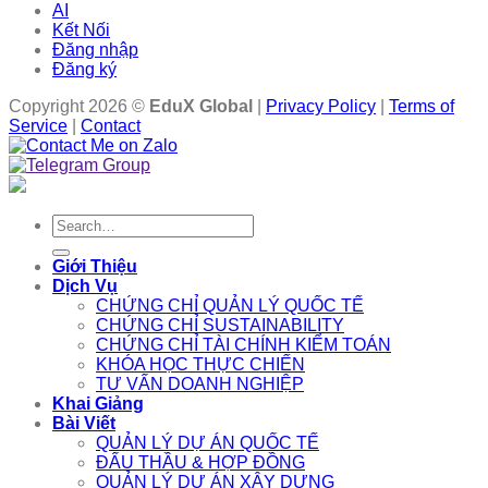
AI
Kết Nối
Đăng nhập
Đăng ký
Copyright 2026 ©
EduX Global
|
Privacy Policy
|
Terms of
Service
|
Contact
Search
for:
Giới Thiệu
Dịch Vụ
CHỨNG CHỈ QUẢN LÝ QUỐC TẾ
CHỨNG CHỈ SUSTAINABILITY
CHỨNG CHỈ TÀI CHÍNH KIỂM TOÁN
KHÓA HỌC THỰC CHIẾN
TƯ VẤN DOANH NGHIỆP
Khai Giảng
Bài Viết
QUẢN LÝ DỰ ÁN QUỐC TẾ
ĐẤU THẦU & HỢP ĐỒNG
QUẢN LÝ DỰ ÁN XÂY DỰNG