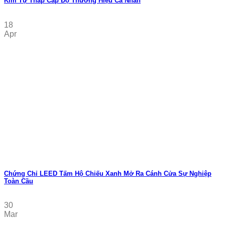
Kim Tự Tháp Cấp Độ Thương Hiệu Cá Nhân
18
Apr
Chứng Chỉ LEED Tấm Hộ Chiếu Xanh Mở Ra Cánh Cửa Sự Nghiệp
Toàn Cầu
30
Mar