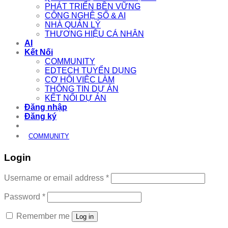
PHÁT TRIỂN BỀN VỮNG
CÔNG NGHỆ SỐ & AI
NHÀ QUẢN LÝ
THƯƠNG HIỆU CÁ NHÂN
AI
Kết Nối
COMMUNITY
EDTECH TUYỂN DỤNG
CƠ HỘI VIỆC LÀM
THÔNG TIN DỰ ÁN
KẾT NỐI DỰ ÁN
Đăng nhập
Đăng ký
COMMUNITY
Login
Required
Username or email address
*
Required
Password
*
Remember me
Log in