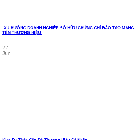
XU HƯỚNG DOANH NGHIỆP SỞ HỮU CHỨNG CHỈ ĐÀO TẠO MANG
TÊN THƯƠNG HIỆU
22
Jun