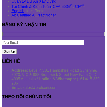
Quản Lý Dự Án Xây Dựng
®
®
Tài Chính & Kiểm Toán
:
CFA-ESG
,
CIA
English
: Ielts, Toeic
AI: Certified AI Practitioner
ĐĂNG KÝ NHẬN TIN
LIÊN HỆ
Address:
Level 4/301 Hampshire Road Sunshine,
3020, VIC & 888 Brunswick Street New Farm QLD
4005 Australia /
Hotline & Whatsapp:
(+61)415 330
206
Emai:
sales@profcerti.com
THEO DÕI CHÚNG TÔI