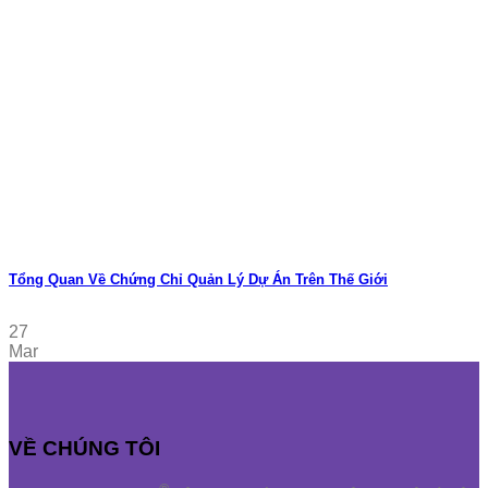
Tổng Quan Về Chứng Chỉ Quản Lý Dự Án Trên Thế Giới
27
Mar
VỀ CHÚNG TÔI