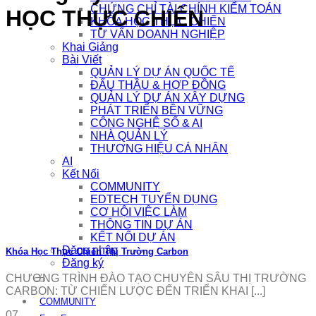
CHỨNG CHỈ TÀI CHÍNH KIỂM TOÁN
HỌC THỰC CHIẾN
KHÓA HỌC THỰC CHIẾN
TƯ VẤN DOANH NGHIỆP
Khai Giảng
Bài Viết
QUẢN LÝ DỰ ÁN QUỐC TẾ
ĐẤU THẦU & HỢP ĐỒNG
QUẢN LÝ DỰ ÁN XÂY DỰNG
PHÁT TRIỂN BỀN VỮNG
CÔNG NGHỆ SỐ & AI
NHÀ QUẢN LÝ
THƯƠNG HIỆU CÁ NHÂN
AI
Kết Nối
COMMUNITY
EDTECH TUYỂN DỤNG
CƠ HỘI VIỆC LÀM
THÔNG TIN DỰ ÁN
KẾT NỐI DỰ ÁN
Đăng nhập
Khóa Học Thực Chiến Thị Trường Carbon
Đăng ký
CHƯƠNG TRÌNH ĐÀO TẠO CHUYÊN SÂU THỊ TRƯỜNG
CARBON: TỪ CHIẾN LƯỢC ĐẾN TRIỂN KHAI [...]
COMMUNITY
07