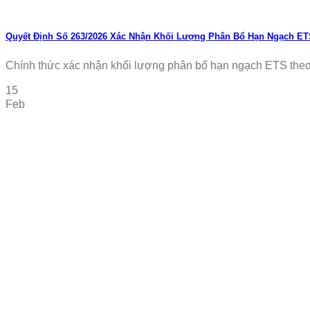
Quyết Định Số 263/2026 Xác Nhận Khối Lượng Phân Bổ Hạn Ngạch E
Chính thức xác nhận khối lượng phân bổ hạn ngạch ETS theo q
15
Feb