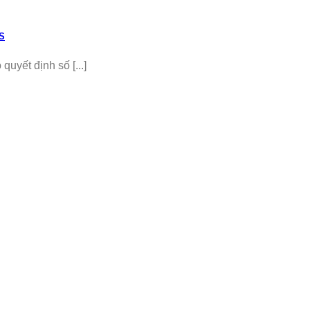
TS
uyết định số [...]