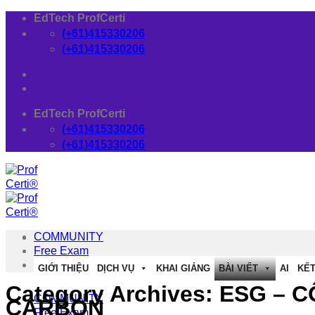
Skip
EdTech ProfCerti
to
(+61)415330206
content
(+61)415330206
EdTech ProfCerti
(+61)415330206
(+61)415330206
COMMUNITY
Free Exam
Download
GIỚI THIỆU
DỊCH VỤ
KHAI GIẢNG
BÀI VIẾT
AI
KẾT
Category Archives:
ESG – C
COMMUNITY
CARBON
Free Exam