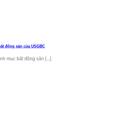
bất động sản của USGBC
 mục bất động sản [...]