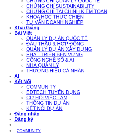
CHỨNG CHỈ QUẢN LÝ QUỐC TẾ
CHỨNG CHỈ SUSTAINABILITY
CHỨNG CHỈ TÀI CHÍNH KIỂM TOÁN
KHÓA HỌC THỰC CHIẾN
TƯ VẤN DOANH NGHIỆP
Khai Giảng
Bài Viết
QUẢN LÝ DỰ ÁN QUỐC TẾ
ĐẤU THẦU & HỢP ĐỒNG
QUẢN LÝ DỰ ÁN XÂY DỰNG
PHÁT TRIỂN BỀN VỮNG
CÔNG NGHỆ SỐ & AI
NHÀ QUẢN LÝ
THƯƠNG HIỆU CÁ NHÂN
AI
Kết Nối
COMMUNITY
EDTECH TUYỂN DỤNG
CƠ HỘI VIỆC LÀM
THÔNG TIN DỰ ÁN
KẾT NỐI DỰ ÁN
Đăng nhập
Đăng ký
COMMUNITY