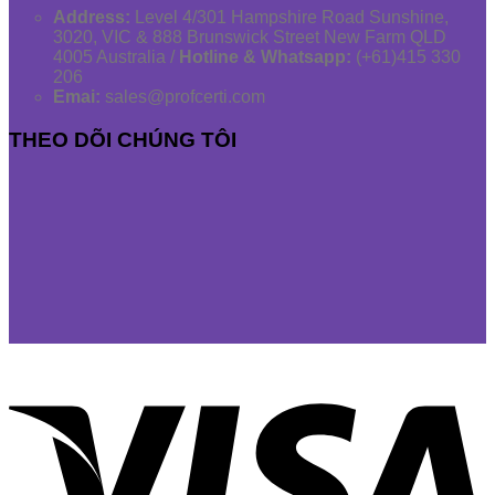
Address:
Level 4/301 Hampshire Road Sunshine,
3020, VIC & 888 Brunswick Street New Farm QLD
4005 Australia /
Hotline & Whatsapp:
(+61)415 330
206
Emai:
sales@profcerti.com
THEO DÕI CHÚNG TÔI