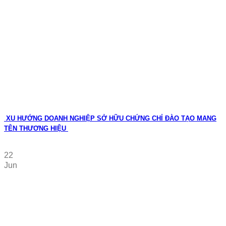
XU HƯỚNG DOANH NGHIỆP SỞ HỮU CHỨNG CHỈ ĐÀO TẠO MANG
TÊN THƯƠNG HIỆU
22
Jun