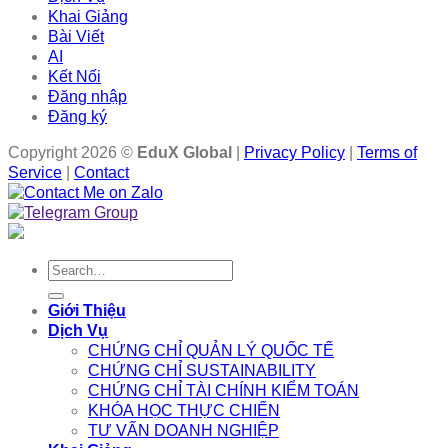
Khai Giảng
Bài Viết
AI
Kết Nối
Đăng nhập
Đăng ký
Copyright 2026 ©
EduX Global
|
Privacy Policy
|
Terms of
Service
|
Contact
Search
for:
Giới Thiệu
Dịch Vụ
CHỨNG CHỈ QUẢN LÝ QUỐC TẾ
CHỨNG CHỈ SUSTAINABILITY
CHỨNG CHỈ TÀI CHÍNH KIỂM TOÁN
KHÓA HỌC THỰC CHIẾN
TƯ VẤN DOANH NGHIỆP