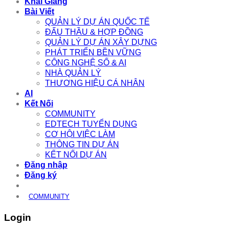
Khai Giảng
Bài Viết
QUẢN LÝ DỰ ÁN QUỐC TẾ
ĐẤU THẦU & HỢP ĐỒNG
QUẢN LÝ DỰ ÁN XÂY DỰNG
PHÁT TRIỂN BỀN VỮNG
CÔNG NGHỆ SỐ & AI
NHÀ QUẢN LÝ
THƯƠNG HIỆU CÁ NHÂN
AI
Kết Nối
COMMUNITY
EDTECH TUYỂN DỤNG
CƠ HỘI VIỆC LÀM
THÔNG TIN DỰ ÁN
KẾT NỐI DỰ ÁN
Đăng nhập
Đăng ký
COMMUNITY
Login