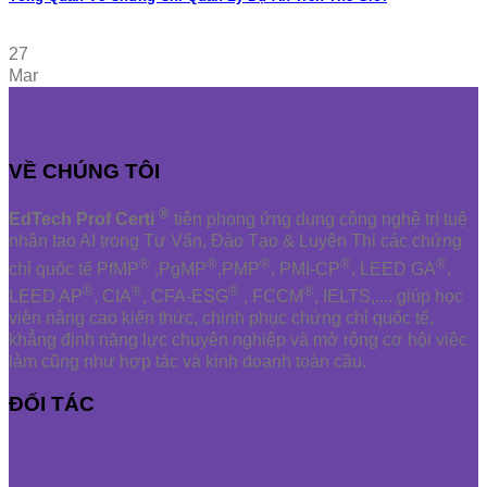
27
Mar
VỀ CHÚNG TÔI
®
EdTech Prof Certi
tiên phong ứng dụng công nghệ trí tuệ
nhân tạo AI trong Tư Vấn, Đào Tạo & Luyện Thi các chứng
®
®
®
®
®
chỉ quốc tế PfMP
,PgMP
,PMP
, PMI-CP
, LEED GA
,
®
®
®
®
LEED AP
, CIA
, CFA-ESG
, FCCM
, IELTS,.... giúp học
viên nâng cao kiến thức, chinh phục chứng chỉ quốc tế,
khẳng định năng lực chuyên nghiệp và mở rộng cơ hội việc
làm cũng như hợp tác và kinh doanh toàn cầu.
ĐỐI TÁC