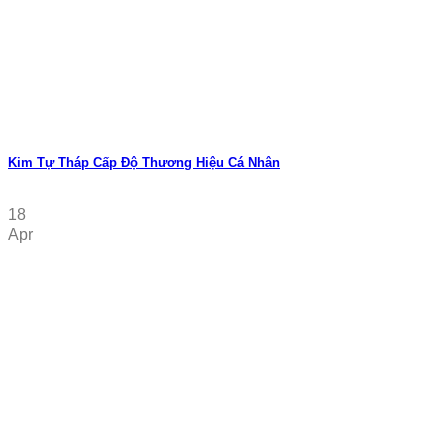
Kim Tự Tháp Cấp Độ Thương Hiệu Cá Nhân
18
Apr