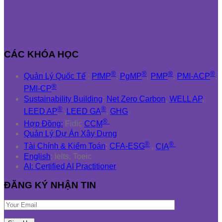
CÁC KHÓA HỌC
®
®
®
®
Quản Lý Quốc Tế
:
PfMP
,
PgMP
,
PMP
,
PMI-ACP
,
®
PMI-CP
Sustainability Building
:
Net Zero Carbon
,
WELL AP
,
®
®
LEED AP
,
LEED GA
,
GHG
®
Hợp Đồng:
Fidic
CCM
Quản Lý Dự Án Xây Dựng
®
®
Tài Chính & Kiểm Toán
:
CFA-ESG
,
CIA
English
: Ielts, Toeic
AI: Certified AI Practitioner
ĐĂNG KÝ NHẬN TIN