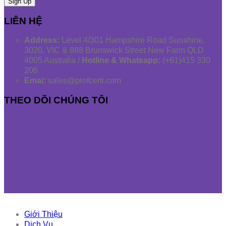
LIÊN HỆ
Address:
Level 4/301 Hampshire Road Sunshine,
3020, VIC & 888 Brunswick Street New Farm QLD
4005 Australia /
Hotline & Whatsapp:
(+61)415 330
206
Emai:
sales@profcerti.com
THEO DÕI CHÚNG TÔI
Giới Thiệu
Dịch Vụ