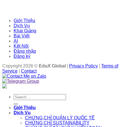
Giới Thiệu
Dịch Vụ
Khai Giảng
Bài Viết
AI
Kết Nối
Đăng nhập
Đăng ký
Copyright 2026 ©
EduX Global
|
Privacy Policy
|
Terms of
Service
|
Contact
Search
for:
Giới Thiệu
Dịch Vụ
CHỨNG CHỈ QUẢN LÝ QUỐC TẾ
CHỨNG CHỈ SUSTAINABILITY