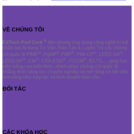
VỀ CHÚNG TÔI
®
EdTech Prof Certi
tiên phong ứng dụng công nghệ trí tuệ
nhân tạo AI trong Tư Vấn, Đào Tạo & Luyện Thi các chứng
®
®
®
®
®
chỉ quốc tế PfMP
,PgMP
,PMP
, PMI-CP
, LEED GA
,
®
®
®
®
LEED AP
, CIA
, CFA-ESG
, FCCM
, IELTS,.... giúp học
viên nâng cao kiến thức, chinh phục chứng chỉ quốc tế,
khẳng định năng lực chuyên nghiệp và mở rộng cơ hội việc
làm cũng như hợp tác và kinh doanh toàn cầu.
ĐỐI TÁC
CÁC KHÓA HỌC