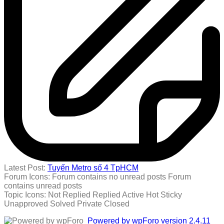
Latest Post:
Tuyến Metro số 4 TpHCM
Forum Icons:
Forum contains no unread posts
Forum
contains unread posts
Topic Icons:
Not Replied
Replied
Active
Hot
Sticky
Unapproved
Solved
Private
Closed
Powered by wpForo version 2.4.11