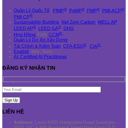
®
®
®
®
Quản Lý Quốc Tế
:
PfMP
,
PgMP
,
PMP
,
PMI-ACP
,
®
PMI-CP
Sustainability Building
:
Net Zero Carbon
,
WELL AP
,
®
®
LEED AP
,
LEED GA
,
GHG
®
Hợp Đồng:
Fidic
CCM
Quản Lý Dự Án Xây Dựng
®
®
Tài Chính & Kiểm Toán
:
CFA-ESG
,
CIA
English
: Ielts, Toeic
AI: Certified AI Practitioner
ĐĂNG KÝ NHẬN TIN
LIÊN HỆ
Address:
Level 4/301 Hampshire Road Sunshine,
3020, VIC & 888 Brunswick Street New Farm QLD