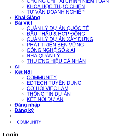
CHỨNG CHỈ TÀI CHÍNH KIỂM TOÁN
KHÓA HỌC THỰC CHIẾN
TƯ VẤN DOANH NGHIỆP
Khai Giảng
Bài Viết
QUẢN LÝ DỰ ÁN QUỐC TẾ
ĐẤU THẦU & HỢP ĐỒNG
QUẢN LÝ DỰ ÁN XÂY DỰNG
PHÁT TRIỂN BỀN VỮNG
CÔNG NGHỆ SỐ & AI
NHÀ QUẢN LÝ
THƯƠNG HIỆU CÁ NHÂN
AI
Kết Nối
COMMUNITY
EDTECH TUYỂN DỤNG
CƠ HỘI VIỆC LÀM
THÔNG TIN DỰ ÁN
KẾT NỐI DỰ ÁN
Đăng nhập
Đăng ký
COMMUNITY
Login