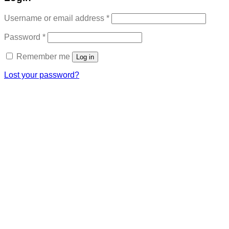
Required
Username or email address
*
Required
Password
*
Remember me
Log in
Lost your password?