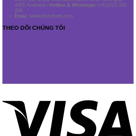
4005 Australia /
Hotline & Whatsapp:
(+61)415 330
206
Emai:
sales@profcerti.com
THEO DÕI CHÚNG TÔI