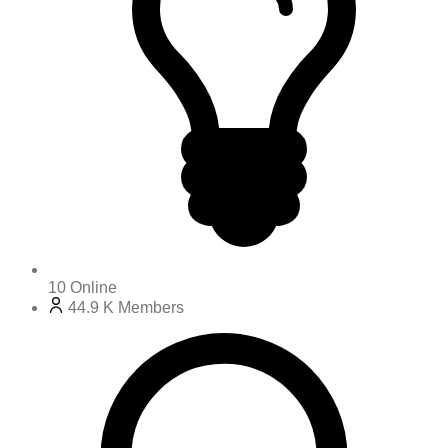
10
Online
44.9 K
Members