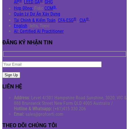
®
®
AP
,
LEED GA
,
GHG
®
Hợp Đồng:
Fidic
CCM
Quản Lý Dự Án Xây Dựng
®
®
Tài Chính & Kiểm Toán
:
CFA-ESG
,
CIA
English
: Ielts, Toeic
AI: Certified AI Practitioner
ĐĂNG KÝ NHẬN TIN
LIÊN HỆ
Address:
Level 4/301 Hampshire Road Sunshine, 3020, VIC &
888 Brunswick Street New Farm QLD 4005 Australia /
Hotline & Whatsapp:
(+61)415 330 206
Emai:
sales@profcerti.com
THEO DÕI CHÚNG TÔI