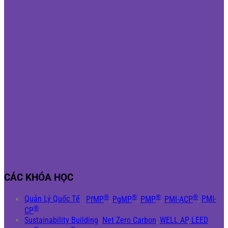
CÁC KHÓA HỌC
®
®
®
®
Quản Lý Quốc Tế
:
PfMP
,
PgMP
,
PMP
,
PMI-ACP
,
PMI-
®
CP
Sustainability Building
:
Net Zero Carbon
,
WELL AP
,
LEED