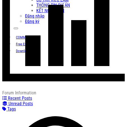
THÔNG TIN DỰ ÁN
KẾT NỐI DỰ ÁN
Đăng nhập
Đăng ký
COMMUNITY
Free Exam
Download
Forum Information
Recent Posts
Unread Posts
Tags