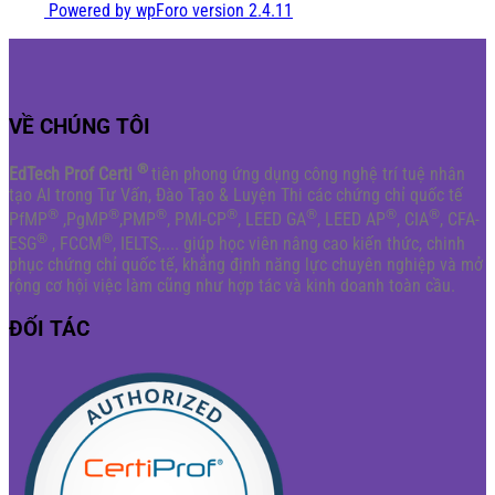
Powered by wpForo version 2.4.11
VỀ CHÚNG TÔI
®
EdTech Prof Certi
tiên phong ứng dụng công nghệ trí tuệ nhân
tạo AI trong Tư Vấn, Đào Tạo & Luyện Thi các chứng chỉ quốc tế
®
®
®
®
®
®
®
PfMP
,PgMP
,PMP
, PMI-CP
, LEED GA
, LEED AP
, CIA
, CFA-
®
®
ESG
, FCCM
, IELTS,.... giúp học viên nâng cao kiến thức, chinh
phục chứng chỉ quốc tế, khẳng định năng lực chuyên nghiệp và mở
rộng cơ hội việc làm cũng như hợp tác và kinh doanh toàn cầu.
ĐỐI TÁC