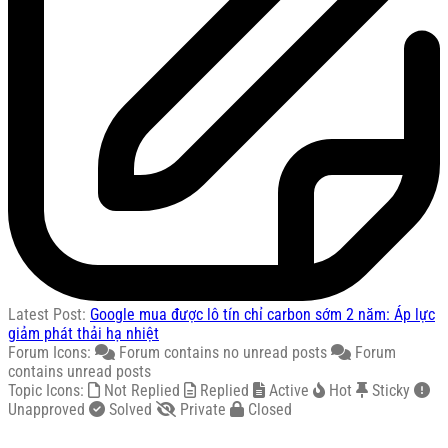
Latest Post:
Google mua được lô tín chỉ carbon sớm 2 năm: Áp lực
giảm phát thải hạ nhiệt
Forum Icons:
Forum contains no unread posts
Forum
contains unread posts
Topic Icons:
Not Replied
Replied
Active
Hot
Sticky
Unapproved
Solved
Private
Closed