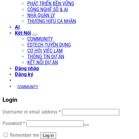
PHÁT TRIỂN BỀN VỮNG
CÔNG NGHỆ SỐ & AI
NHÀ QUẢN LÝ
THƯƠNG HIỆU CÁ NHÂN
AI
Kết Nối
COMMUNITY
EDTECH TUYỂN DỤNG
CƠ HỘI VIỆC LÀM
THÔNG TIN DỰ ÁN
KẾT NỐI DỰ ÁN
Đăng nhập
Đăng ký
COMMUNITY
Login
Required
Username or email address
*
Required
Password
*
Remember me
Log in