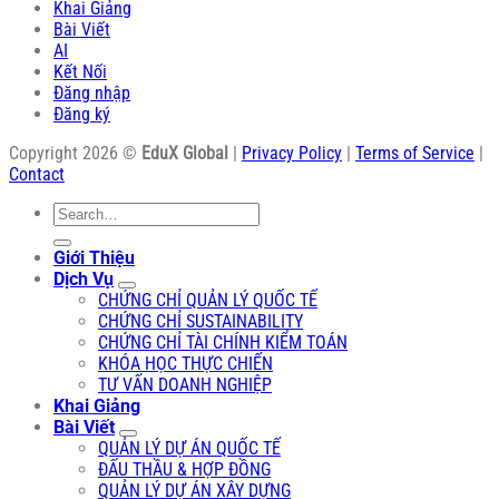
Khai Giảng
Bài Viết
AI
Kết Nối
Đăng nhập
Đăng ký
Copyright 2026 ©
EduX Global
|
Privacy Policy
|
Terms of Service
|
Contact
Search
for:
Giới Thiệu
Dịch Vụ
CHỨNG CHỈ QUẢN LÝ QUỐC TẾ
CHỨNG CHỈ SUSTAINABILITY
CHỨNG CHỈ TÀI CHÍNH KIỂM TOÁN
KHÓA HỌC THỰC CHIẾN
TƯ VẤN DOANH NGHIỆP
Khai Giảng
Bài Viết
QUẢN LÝ DỰ ÁN QUỐC TẾ
ĐẤU THẦU & HỢP ĐỒNG
QUẢN LÝ DỰ ÁN XÂY DỰNG