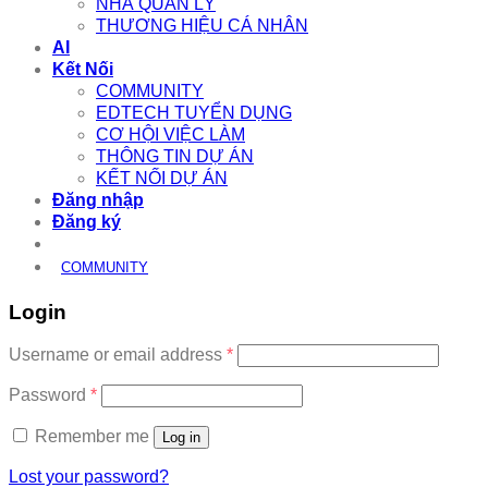
NHÀ QUẢN LÝ
THƯƠNG HIỆU CÁ NHÂN
AI
Kết Nối
COMMUNITY
EDTECH TUYỂN DỤNG
CƠ HỘI VIỆC LÀM
THÔNG TIN DỰ ÁN
KẾT NỐI DỰ ÁN
Đăng nhập
Đăng ký
COMMUNITY
Login
Required
Username or email address
*
Required
Password
*
Remember me
Log in
Lost your password?