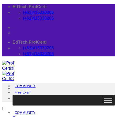
Skip
EdTech ProfCerti
to
(+61)415330206
content
(+61)415330206
EdTech ProfCerti
(+61)415330206
(+61)415330206
COMMUNITY
Free Exam
Download
COMMUNITY