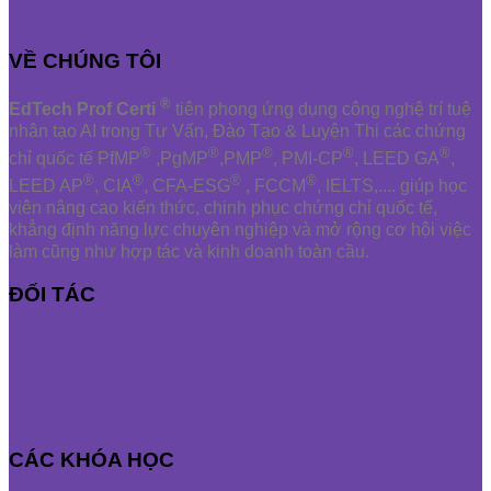
VỀ CHÚNG TÔI
®
EdTech Prof Certi
tiên phong ứng dụng công nghệ trí tuệ
nhân tạo AI trong Tư Vấn, Đào Tạo & Luyện Thi các chứng
®
®
®
®
®
chỉ quốc tế PfMP
,PgMP
,PMP
, PMI-CP
, LEED GA
,
®
®
®
®
LEED AP
, CIA
, CFA-ESG
, FCCM
, IELTS,.... giúp học
viên nâng cao kiến thức, chinh phục chứng chỉ quốc tế,
khẳng định năng lực chuyên nghiệp và mở rộng cơ hội việc
làm cũng như hợp tác và kinh doanh toàn cầu.
ĐỐI TÁC
CÁC KHÓA HỌC