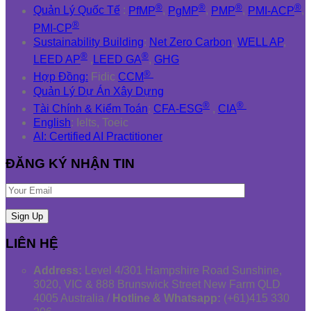
®
®
®
®
Quản Lý Quốc Tế
:
PfMP
,
PgMP
,
PMP
,
PMI-ACP
,
®
PMI-CP
Sustainability Building
:
Net Zero Carbon
,
WELL AP
,
®
®
LEED AP
,
LEED GA
,
GHG
®
Hợp Đồng:
Fidic
CCM
Quản Lý Dự Án Xây Dựng
®
®
Tài Chính & Kiểm Toán
:
CFA-ESG
,
CIA
English
: Ielts, Toeic
AI: Certified AI Practitioner
ĐĂNG KÝ NHẬN TIN
LIÊN HỆ
Address:
Level 4/301 Hampshire Road Sunshine,
3020, VIC & 888 Brunswick Street New Farm QLD
4005 Australia /
Hotline & Whatsapp:
(+61)415 330