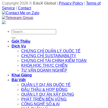
Copyright 2026 ©
EduX Global
|
Privacy Policy
|
Terms of
Service
|
Contact
Search
for:
Giới Thiệu
Dịch Vụ
CHỨNG CHỈ QUẢN LÝ QUỐC TẾ
CHỨNG CHỈ SUSTAINABILITY
CHỨNG CHỈ TÀI CHÍNH KIỂM TOÁN
KHÓA HỌC THỰC CHIẾN
TƯ VẤN DOANH NGHIỆP
Khai Giảng
Bài Viết
QUẢN LÝ DỰ ÁN QUỐC TẾ
ĐẤU THẦU & HỢP ĐỒNG
QUẢN LÝ DỰ ÁN XÂY DỰNG
PHÁT TRIỂN BỀN VỮNG
CÔNG NGHỆ SỐ & AI