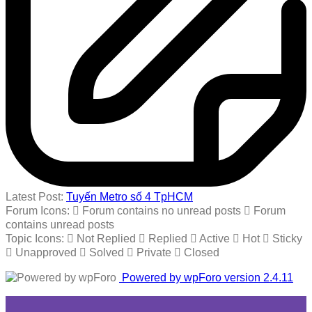
Latest Post:
Tuyến Metro số 4 TpHCM
Forum Icons:
Forum contains no unread posts
Forum
contains unread posts
Topic Icons:
Not Replied
Replied
Active
Hot
Sticky
Unapproved
Solved
Private
Closed
Powered by wpForo version 2.4.11