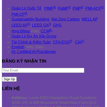
®
®
®
®
Quản Lý Quốc Tế
:
PfMP
,
PgMP
,
PMP
,
PMI-ACP
,
®
PMI-CP
Sustainability Building
:
Net Zero Carbon
,
WELL AP
,
®
®
LEED AP
,
LEED GA
,
GHG
®
Hợp Đồng:
Fidic
CCM
Quản Lý Dự Án Xây Dựng
®
®
Tài Chính & Kiểm Toán
:
CFA-ESG
,
CIA
English
: Ielts, Toeic
AI: Certified AI Practitioner
ĐĂNG KÝ NHẬN TIN
LIÊN HỆ
Address:
Level 4/301 Hampshire Road Sunshine,
3020, VIC & 888 Brunswick Street New Farm QLD