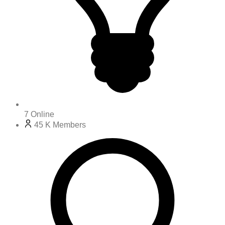
7
Online
45 K
Members