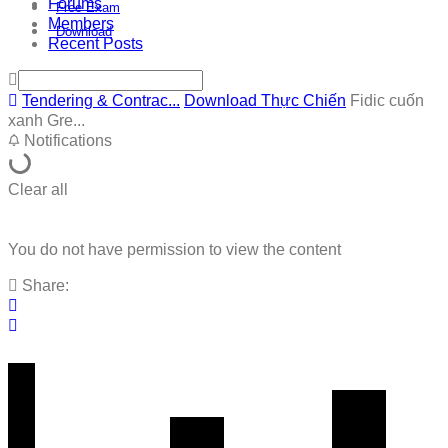
Forums
Free Exam
Members
Download
Recent Posts
Tendering & Contrac...
Download Thực Chiến
Fidic cuốn
xanh Gre...
Notifications
Clear all
You do not have permission to view the content
Share: