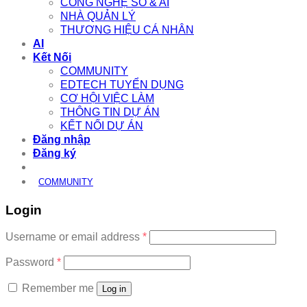
CÔNG NGHỆ SỐ & AI
NHÀ QUẢN LÝ
THƯƠNG HIỆU CÁ NHÂN
AI
Kết Nối
COMMUNITY
EDTECH TUYỂN DỤNG
CƠ HỘI VIỆC LÀM
THÔNG TIN DỰ ÁN
KẾT NỐI DỰ ÁN
Đăng nhập
Đăng ký
COMMUNITY
Login
Required
Username or email address
*
Required
Password
*
Remember me
Log in