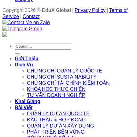
Copyright 2026 ©
EduX Global
|
Privacy Policy
|
Terms of
Service
|
Contact
Search
for:
Giới Thiệu
Dịch Vụ
CHỨNG CHỈ QUẢN LÝ QUỐC TẾ
CHỨNG CHỈ SUSTAINABILITY
CHỨNG CHỈ TÀI CHÍNH KIỂM TOÁN
KHÓA HỌC THỰC CHIẾN
TƯ VẤN DOANH NGHIỆP
Khai Giảng
Bài Viết
QUẢN LÝ DỰ ÁN QUỐC TẾ
ĐẤU THẦU & HỢP ĐỒNG
QUẢN LÝ DỰ ÁN XÂY DỰNG
PHÁT TRIỂN BỀN VỮNG