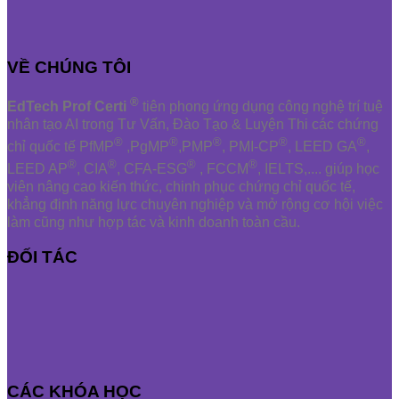
VỀ CHÚNG TÔI
®
EdTech Prof Certi
tiên phong ứng dụng công nghệ trí tuệ
nhân tạo AI trong Tư Vấn, Đào Tạo & Luyện Thi các chứng
®
®
®
®
®
chỉ quốc tế PfMP
,PgMP
,PMP
, PMI-CP
, LEED GA
,
®
®
®
®
LEED AP
, CIA
, CFA-ESG
, FCCM
, IELTS,.... giúp học
viên nâng cao kiến thức, chinh phục chứng chỉ quốc tế,
khẳng định năng lực chuyên nghiệp và mở rộng cơ hội việc
làm cũng như hợp tác và kinh doanh toàn cầu.
ĐỐI TÁC
CÁC KHÓA HỌC