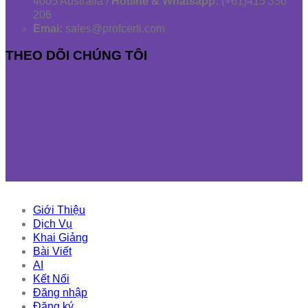
4005 Australia /
Hotline & Whatsapp:
(+61)415 330
206
Emai:
sales@profcerti.com
THEO DÕI CHÚNG TÔI
Giới Thiệu
Dịch Vụ
Khai Giảng
Bài Viết
AI
Kết Nối
Đăng nhập
Đăng ký