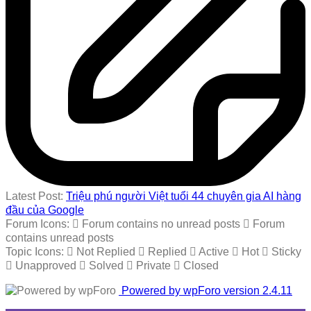
Latest Post:
Triệu phú người Việt tuổi 44 chuyên gia AI hàng
đầu của Google
Forum Icons:
Forum contains no unread posts
Forum
contains unread posts
Topic Icons:
Not Replied
Replied
Active
Hot
Sticky
Unapproved
Solved
Private
Closed
Powered by wpForo version 2.4.11