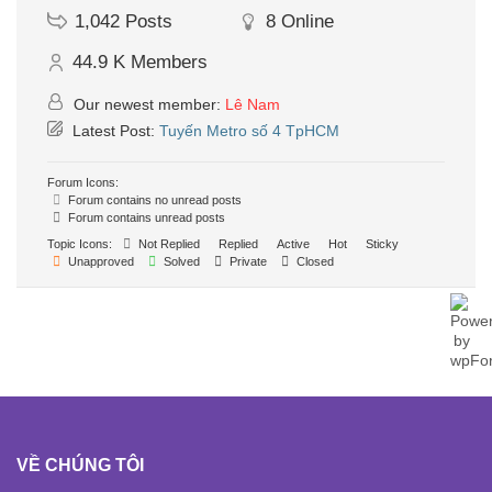
1,042
Posts
8
Online
44.9 K
Members
Our newest member:
Lê Nam
Latest Post:
Tuyến Metro số 4 TpHCM
Forum Icons:
Forum contains no unread posts
Forum contains unread posts
Topic Icons:
Not Replied
Replied
Active
Hot
Sticky
Unapproved
Solved
Private
Closed
VỀ CHÚNG TÔI