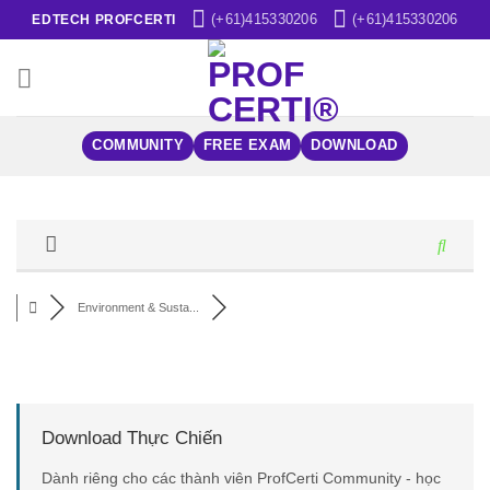
Skip
(+61)415330206
(+61)415330206
EDTECH PROFCERTI
to
content
COMMUNITY
FREE EXAM
DOWNLOAD
Environment & Susta...
Download Thực Chiến
Dành riêng cho các thành viên ProfCerti Community - học