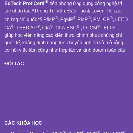
®
EdTech Prof Certi
tiên phong ứng dụng công nghệ trí
tuệ nhân tạo AI trong Tư Vấn, Đào Tạo & Luyện Thi các
®
®
®
®
chứng chỉ quốc tế PfMP
,PgMP
,PMP
, PMI-CP
, LEED
®
®
®
®
®
GA
, LEED AP
, CIA
, CFA-ESG
, FCCM
, IELTS,....
giúp học viên nâng cao kiến thức, chinh phục chứng chỉ
quốc tế, khẳng định năng lực chuyên nghiệp và mở rộng
cơ hội việc làm cũng như hợp tác và kinh doanh toàn cầu.
ĐỐI TÁC
CÁC KHÓA HỌC
®
®
®
®