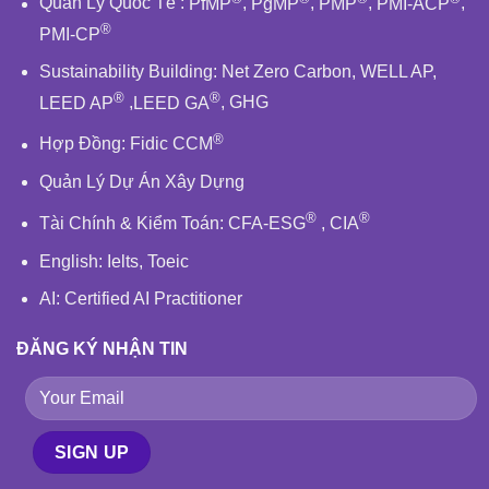
Quản Lý Quốc Tế
:
PfMP
,
PgMP
,
PMP
,
PMI-ACP
,
®
PMI-CP
Sustainability Building
:
Net Zero Carbon
,
WELL AP
,
®
®
LEED AP
,
LEED GA
,
GHG
®
Hợp Đồng:
Fidic
CCM
Quản Lý Dự Án Xây Dựng
®
®
Tài Chính & Kiểm Toán
:
CFA-ESG
,
CIA
English
: Ielts, Toeic
AI: Certified AI Practitioner
ĐĂNG KÝ NHẬN TIN