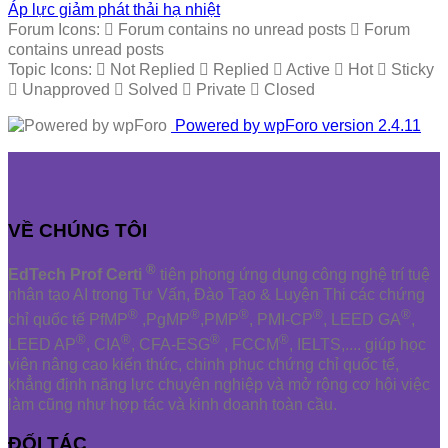
Áp lực giảm phát thải hạ nhiệt
Forum Icons:
Forum contains no unread posts
Forum
contains unread posts
Topic Icons:
Not Replied
Replied
Active
Hot
Sticky
Unapproved
Solved
Private
Closed
Powered by wpForo version 2.4.11
VỀ CHÚNG TÔI
®
EdTech Prof Certi
tiên phong ứng dụng công nghệ trí tuệ
nhân tạo AI trong Tư Vấn, Đào Tạo & Luyện Thi các chứng
®
®
®
®
®
chỉ quốc tế PfMP
,PgMP
,PMP
, PMI-CP
, LEED GA
,
®
®
®
®
LEED AP
, CIA
, CFA-ESG
, FCCM
, IELTS,.... giúp học
viên nâng cao kiến thức, chinh phục chứng chỉ quốc tế,
khẳng định năng lực chuyên nghiệp và mở rộng cơ hội việc
làm cũng như hợp tác và kinh doanh toàn cầu.
ĐỐI TÁC