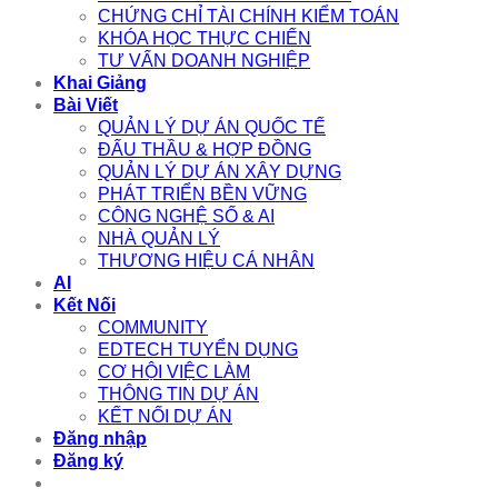
CHỨNG CHỈ TÀI CHÍNH KIỂM TOÁN
KHÓA HỌC THỰC CHIẾN
TƯ VẤN DOANH NGHIỆP
Khai Giảng
Bài Viết
QUẢN LÝ DỰ ÁN QUỐC TẾ
ĐẤU THẦU & HỢP ĐỒNG
QUẢN LÝ DỰ ÁN XÂY DỰNG
PHÁT TRIỂN BỀN VỮNG
CÔNG NGHỆ SỐ & AI
NHÀ QUẢN LÝ
THƯƠNG HIỆU CÁ NHÂN
AI
Kết Nối
COMMUNITY
EDTECH TUYỂN DỤNG
CƠ HỘI VIỆC LÀM
THÔNG TIN DỰ ÁN
KẾT NỐI DỰ ÁN
Đăng nhập
Đăng ký