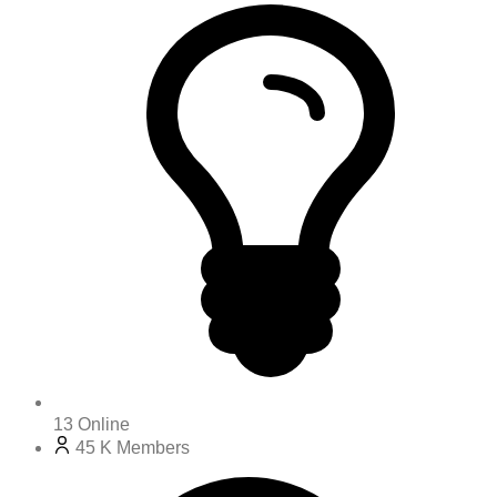
13
Online
45 K
Members