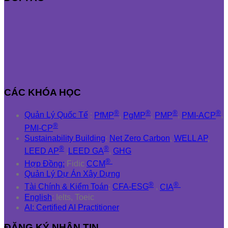
CÁC KHÓA HỌC
®
®
®
®
Quản Lý Quốc Tế
:
PfMP
,
PgMP
,
PMP
,
PMI-ACP
,
®
PMI-CP
Sustainability Building
:
Net Zero Carbon
,
WELL AP
,
®
®
LEED AP
,
LEED GA
,
GHG
®
Hợp Đồng:
Fidic
CCM
Quản Lý Dự Án Xây Dựng
®
®
Tài Chính & Kiểm Toán
:
CFA-ESG
,
CIA
English
: Ielts, Toeic
AI: Certified AI Practitioner
ĐĂNG KÝ NHẬN TIN