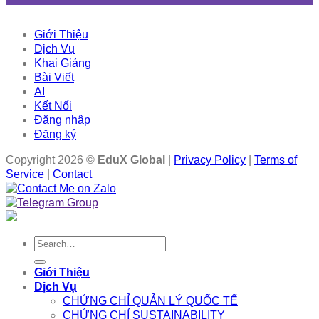
Giới Thiệu
Dịch Vụ
Khai Giảng
Bài Viết
AI
Kết Nối
Đăng nhập
Đăng ký
Copyright 2026 ©
EduX Global
|
Privacy Policy
|
Terms of
Service
|
Contact
Search
for:
Giới Thiệu
Dịch Vụ
CHỨNG CHỈ QUẢN LÝ QUỐC TẾ
CHỨNG CHỈ SUSTAINABILITY