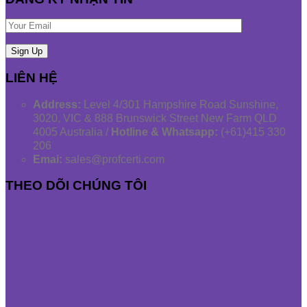
LIÊN HỆ
Address:
Level 4/301 Hampshire Road Sunshine,
3020, VIC & 888 Brunswick Street New Farm QLD
4005 Australia /
Hotline & Whatsapp:
(+61)415 330
206
Emai:
sales@profcerti.com
THEO DÕI CHÚNG TÔI