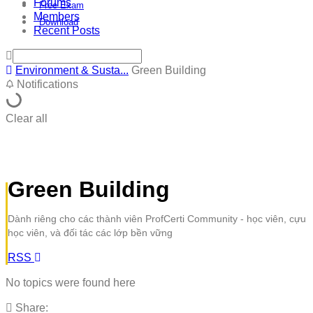
Forums
Free Exam
Members
Download
Recent Posts
Environment & Susta...
Green Building
Notifications
Clear all
Green Building
Dành riêng cho các thành viên ProfCerti Community - học viên, cựu
học viên, và đối tác
các lớp bền vững
RSS
No topics were found here
Share: