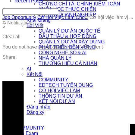
Recent Posts
CHỨNG CHỈ TÀI CHÍNH KIỂM TOÁN
KHÓA HỌC THỰC CHIẾN
TƯ VẤN DOANH NGHIỆP
Job Opportunity
Cơ Hội Việc Làm Cho...
Cơ hội việc làm vị ...
Khai Giảng
Notifications
Bài Viết
QUẢN LÝ DỰ ÁN QUỐC TẾ
ĐẤU THẦU & HỢP ĐỒNG
Clear all
QUẢN LÝ DỰ ÁN XÂY DỰNG
You do not have permission to view the content
PHÁT TRIỂN BỀN VỮNG
CÔNG NGHỆ SỐ & AI
Share:
NHÀ QUẢN LÝ
THƯƠNG HIỆU CÁ NHÂN
AI
Kết Nối
COMMUNITY
EDTECH TUYỂN DỤNG
CƠ HỘI VIỆC LÀM
THÔNG TIN DỰ ÁN
KẾT NỐI DỰ ÁN
Đăng nhập
Đăng ký
COMMUNITY
Free Exam