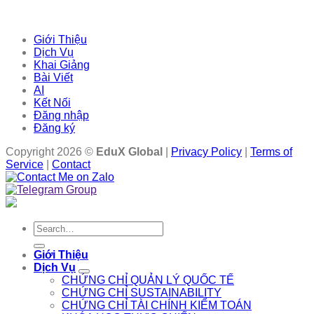
Giới Thiệu
Dịch Vụ
Khai Giảng
Bài Viết
AI
Kết Nối
Đăng nhập
Đăng ký
Copyright 2026 ©
EduX Global
|
Privacy Policy
|
Terms of
Service
|
Contact
Search
for:
Giới Thiệu
Dịch Vụ
CHỨNG CHỈ QUẢN LÝ QUỐC TẾ
CHỨNG CHỈ SUSTAINABILITY
CHỨNG CHỈ TÀI CHÍNH KIỂM TOÁN