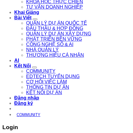
KHÓA HỌC THỰC CHIẾN
TƯ VẤN DOANH NGHIỆP
Khai Giảng
Bài Viết
QUẢN LÝ DỰ ÁN QUỐC TẾ
ĐẤU THẦU & HỢP ĐỒNG
QUẢN LÝ DỰ ÁN XÂY DỰNG
PHÁT TRIỂN BỀN VỮNG
CÔNG NGHỆ SỐ & AI
NHÀ QUẢN LÝ
THƯƠNG HIỆU CÁ NHÂN
AI
Kết Nối
COMMUNITY
EDTECH TUYỂN DỤNG
CƠ HỘI VIỆC LÀM
THÔNG TIN DỰ ÁN
KẾT NỐI DỰ ÁN
Đăng nhập
Đăng ký
COMMUNITY
Login