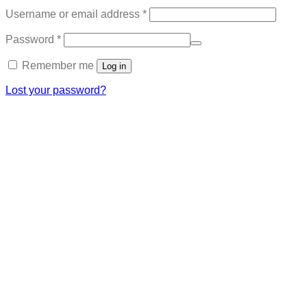
Required
Username or email address
*
Required
Password
*
Remember me
Log in
Lost your password?