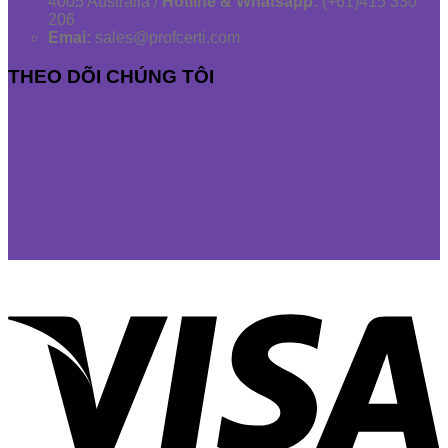
4005 Australia /
Hotline & Whatsapp:
(+61)415 330
206
Emai:
sales@profcerti.com
THEO DÕI CHÚNG TÔI