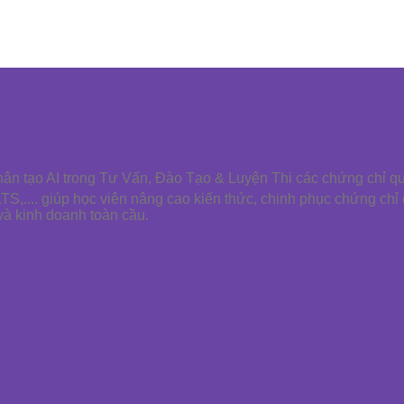
nhân tạo AI trong Tư Vấn, Đào Tạo & Luyện Thi các chứng chỉ q
LTS,.... giúp học viên nâng cao kiến thức, chinh phục chứng chỉ
và kinh doanh toàn cầu.