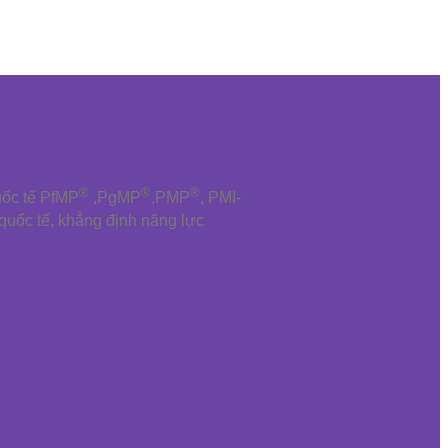
®
®
®
uốc tế PfMP
,PgMP
,PMP
, PMI-
 quốc tế, khẳng định năng lực