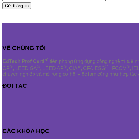
VỀ CHÚNG TÔI
®
EdTech Prof Certi
tiên phong ứng dụng công nghệ trí tuệ 
®
®
®
®
®
®
CP
, LEED GA
, LEED AP
, CIA
, CFA-ESG
, FCCM
, IE
chuyên nghiệp và mở rộng cơ hội việc làm cũng như hợp tác 
ĐỐI TÁC
CÁC KHÓA HỌC