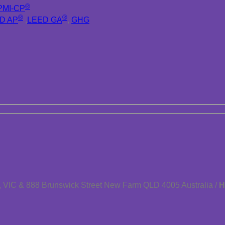
®
PMI-CP
®
®
D AP
,
LEED GA
,
GHG
 VIC & 888 Brunswick Street New Farm QLD 4005 Australia /
H