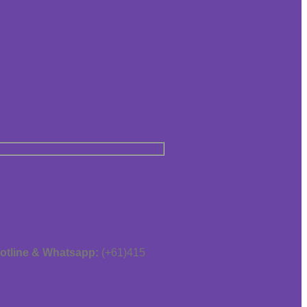
otline & Whatsapp:
(+61)415