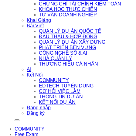
CHỨNG CHỈ TÀI CHÍNH KIỂM TOÁN
KHÓA HỌC THỰC CHIẾN
TƯ VẤN DOANH NGHIỆP
Khai Giảng
Bài Viết
QUẢN LÝ DỰ ÁN QUỐC TẾ
ĐẤU THẦU & HỢP ĐỒNG
QUẢN LÝ DỰ ÁN XÂY DỰNG
PHÁT TRIỂN BỀN VỮNG
CÔNG NGHỆ SỐ & AI
NHÀ QUẢN LÝ
THƯƠNG HIỆU CÁ NHÂN
AI
Kết Nối
COMMUNITY
EDTECH TUYỂN DỤNG
CƠ HỘI VIỆC LÀM
THÔNG TIN DỰ ÁN
KẾT NỐI DỰ ÁN
Đăng nhập
Đăng ký
COMMUNITY
Free Exam