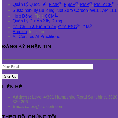
®
®
®
®
Quản Lý Quốc Tế
:
PfMP
,
PgMP
,
PMP
,
PMI-ACP
,
Sustainability Building
:
Net Zero Carbon
,
WELL AP
,
LEE
®
Hợp Đồng:
Fidic
CCM
Quản Lý Dự Án Xây Dựng
®
®
Tài Chính & Kiểm Toán
:
CFA-ESG
,
CIA
English
: Ielts, Toeic
AI: Certified AI Practitioner
ĐĂNG KÝ NHẬN TIN
LIÊN HỆ
Address:
Level 4/301 Hampshire Road Sunshine, 3020,
330 206
Emai:
sales@profcerti.com
THEO DÕI CHÚNG TÔI