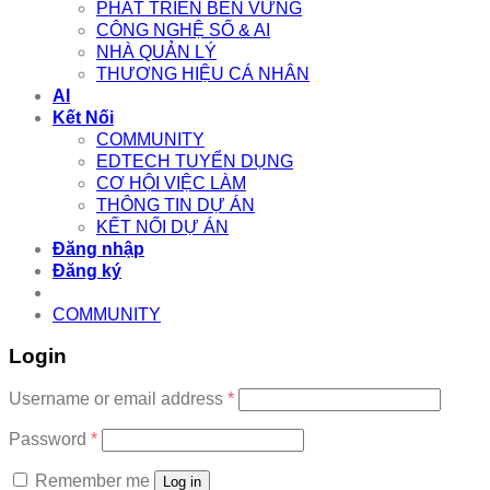
PHÁT TRIỂN BỀN VỮNG
CÔNG NGHỆ SỐ & AI
NHÀ QUẢN LÝ
THƯƠNG HIỆU CÁ NHÂN
AI
Kết Nối
COMMUNITY
EDTECH TUYỂN DỤNG
CƠ HỘI VIỆC LÀM
THÔNG TIN DỰ ÁN
KẾT NỐI DỰ ÁN
Đăng nhập
Đăng ký
COMMUNITY
Login
Required
Username or email address
*
Required
Password
*
Remember me
Log in