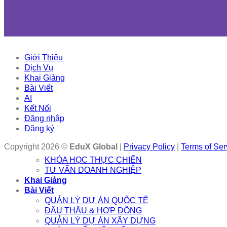
Giới Thiệu
Dịch Vụ
Khai Giảng
Bài Viết
AI
Kết Nối
Đăng nhập
Đăng ký
Copyright 2026 ©
EduX Global
|
Privacy Policy
|
Terms of Ser
KHÓA HỌC THỰC CHIẾN
TƯ VẤN DOANH NGHIỆP
Khai Giảng
Bài Viết
QUẢN LÝ DỰ ÁN QUỐC TẾ
ĐẤU THẦU & HỢP ĐỒNG
QUẢN LÝ DỰ ÁN XÂY DỰNG