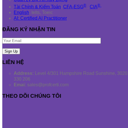
®
®
Tài Chính & Kiểm Toán
:
CFA-ESG
,
CIA
English
: Ielts, Toeic
AI: Certified AI Practitioner
ĐĂNG KÝ NHẬN TIN
LIÊN HỆ
Address:
Level 4/301 Hampshire Road Sunshine, 3020,
330 206
Emai:
sales@profcerti.com
THEO DÕI CHÚNG TÔI