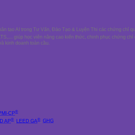
nhân tạo AI trong Tư Vấn, Đào Tạo & Luyện Thi các chứng chỉ q
LTS,.... giúp học viên nâng cao kiến thức, chinh phục chứng chỉ
và kinh doanh toàn cầu.
®
PMI-CP
®
®
D AP
,
LEED GA
,
GHG