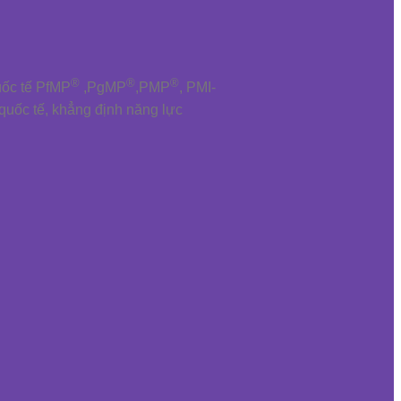
®
®
®
uốc tế PfMP
,PgMP
,PMP
, PMI-
 quốc tế, khẳng định năng lực