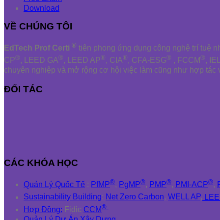
Download
VỀ CHÚNG TÔI
®
EdTech Prof Certi
tiên phong ứng dụng công nghệ trí tuệ 
®
®
®
®
®
®
CP
, LEED GA
, LEED AP
, CIA
, CFA-ESG
, FCCM
, IE
chuyên nghiệp và mở rộng cơ hội việc làm cũng như hợp tác 
ĐỐI TÁC
CÁC KHÓA HỌC
®
®
®
®
Quản Lý Quốc Tế
:
PfMP
,
PgMP
,
PMP
,
PMI-ACP
,
Sustainability Building
:
Net Zero Carbon
,
WELL AP
,
LEE
®
Hợp Đồng:
Fidic
CCM
Quản Lý Dự Án Xây Dựng