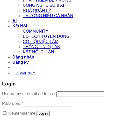
PHÁT TRIỂN BỀN VỮNG
CÔNG NGHỆ SỐ & AI
NHÀ QUẢN LÝ
THƯƠNG HIỆU CÁ NHÂN
AI
Kết Nối
COMMUNITY
EDTECH TUYỂN DỤNG
CƠ HỘI VIỆC LÀM
THÔNG TIN DỰ ÁN
KẾT NỐI DỰ ÁN
Đăng nhập
Đăng ký
COMMUNITY
Login
Required
Username or email address
*
Required
Password
*
Remember me
Log in