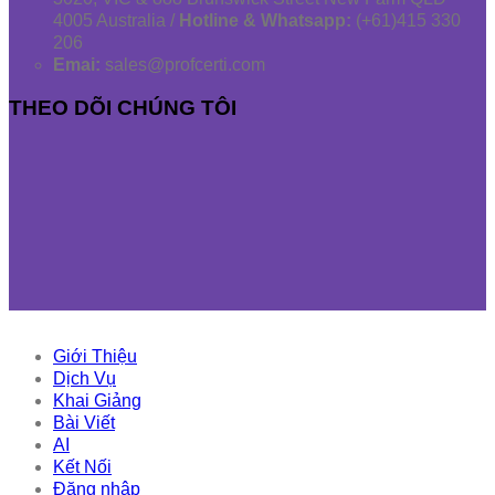
4005 Australia /
Hotline & Whatsapp:
(+61)415 330
206
Emai:
sales@profcerti.com
THEO DÕI CHÚNG TÔI
Giới Thiệu
Dịch Vụ
Khai Giảng
Bài Viết
AI
Kết Nối
Đăng nhập