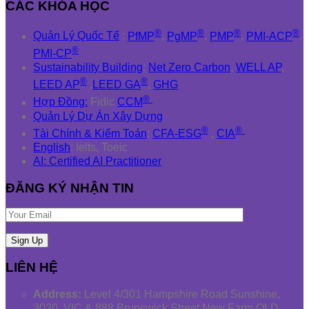
CÁC KHÓA HỌC
®
®
®
®
Quản Lý Quốc Tế
:
PfMP
,
PgMP
,
PMP
,
PMI-ACP
,
®
PMI-CP
Sustainability Building
:
Net Zero Carbon
,
WELL AP
,
®
®
LEED AP
,
LEED GA
,
GHG
®
Hợp Đồng:
Fidic
CCM
Quản Lý Dự Án Xây Dựng
®
®
Tài Chính & Kiểm Toán
:
CFA-ESG
,
CIA
English
: Ielts, Toeic
AI: Certified AI Practitioner
ĐĂNG KÝ NHẬN TIN
LIÊN HỆ
Address:
Level 4/301 Hampshire Road Sunshine,
3020, VIC & 888 Brunswick Street New Farm QLD