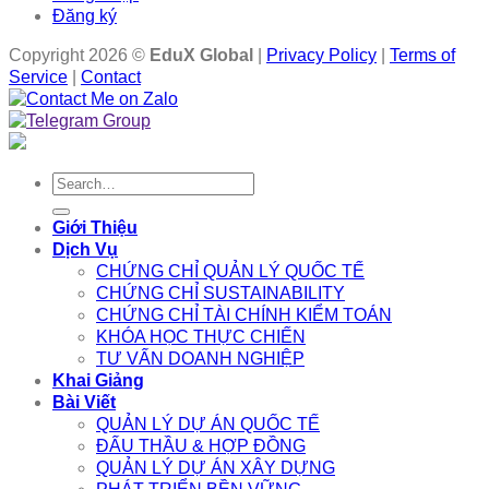
Đăng ký
Copyright 2026 ©
EduX Global
|
Privacy Policy
|
Terms of
Service
|
Contact
Search
for:
Giới Thiệu
Dịch Vụ
CHỨNG CHỈ QUẢN LÝ QUỐC TẾ
CHỨNG CHỈ SUSTAINABILITY
CHỨNG CHỈ TÀI CHÍNH KIỂM TOÁN
KHÓA HỌC THỰC CHIẾN
TƯ VẤN DOANH NGHIỆP
Khai Giảng
Bài Viết
QUẢN LÝ DỰ ÁN QUỐC TẾ
ĐẤU THẦU & HỢP ĐỒNG
QUẢN LÝ DỰ ÁN XÂY DỰNG