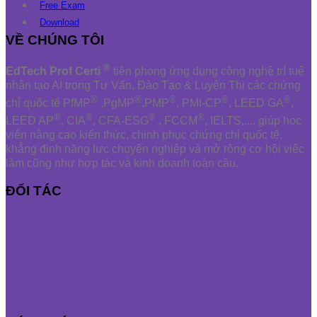
Free Exam
Download
VỀ CHÚNG TÔI
®
EdTech Prof Certi
tiên phong ứng dụng công nghệ trí tuệ
nhân tạo AI trong Tư Vấn, Đào Tạo & Luyện Thi các chứng
®
®
®
®
®
chỉ quốc tế PfMP
,PgMP
,PMP
, PMI-CP
, LEED GA
,
®
®
®
®
LEED AP
, CIA
, CFA-ESG
, FCCM
, IELTS,.... giúp học
viên nâng cao kiến thức, chinh phục chứng chỉ quốc tế,
khẳng định năng lực chuyên nghiệp và mở rộng cơ hội việc
làm cũng như hợp tác và kinh doanh toàn cầu.
ĐỐI TÁC