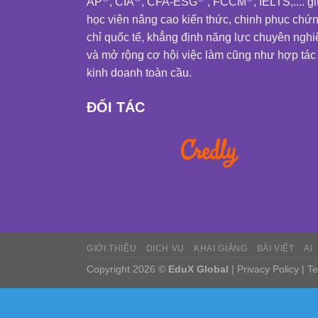
AP
, CIA
, CFA-ESG
, FCCM
, IELTS,.... g
học viên nâng cao kiến thức, chinh phục chứ
chỉ quốc tế, khẳng định năng lực chuyên nghi
và mở rộng cơ hội việc làm cũng như hợp tác
kinh doanh toàn cầu.
ĐỐI TÁC
GIỚI THIỆU
DỊCH VỤ
KHAI GIẢNG
BÀI VIẾT
AI
Copyright 2026 ©
EduX Global
|
Privacy Policy
|
Te