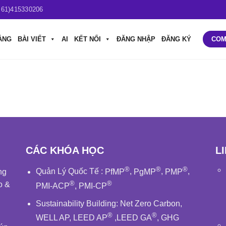
+61)415330206
ẢNG
BÀI VIẾT
AI
KẾT NỐI
ĐĂNG NHẬP
ĐĂNG KÝ
COM
CÁC KHÓA HỌC
L
®
®
®
ng
Quản Lý Quốc Tế
:
PfMP
,
PgMP
,
PMP
,
®
®
o &
PMI-ACP
,
PMI-CP
Sustainability Building
:
Net Zero Carbon
,
®
®
WELL AP
,
LEED AP
,
LEED GA
,
GHG