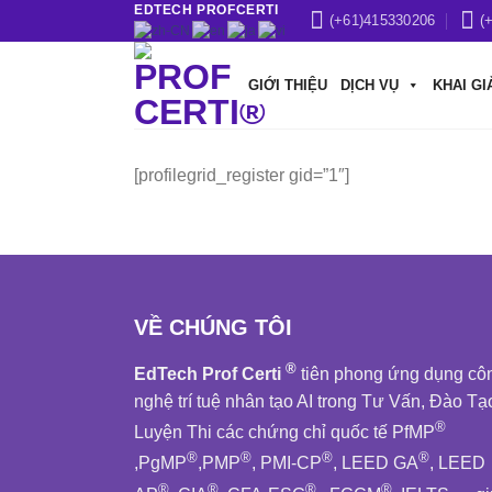
EDTECH PROFCERTI
Skip
(+61)415330206
(
to
content
GIỚI THIỆU
DỊCH VỤ
KHAI GI
[profilegrid_register gid=”1″]
VỀ CHÚNG TÔI
®
EdTech Prof Certi
tiên phong ứng dụng cô
nghệ trí tuệ nhân tạo AI trong Tư Vấn, Đào Tạ
®
Luyện Thi các chứng chỉ quốc tế PfMP
®
®
®
®
,PgMP
,PMP
, PMI-CP
, LEED GA
, LEED
®
®
®
®