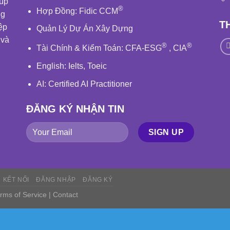
iúp
®
Hợp Đồng:
Fidic
CCM
ng
T
ệp
Quản Lý Dự Án Xây Dựng
 và
®
®
Tài Chính & Kiểm Toán
:
CFA-ESG
,
CIA
English
: Ielts, Toeic
AI: Certified AI Practitioner
ĐĂNG KÝ NHẬN TIN
KẾT NỐI
ĐĂNG NHẬP
ĐĂNG KÝ
rms of Service
|
Contact