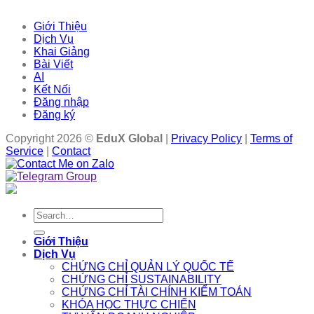
Giới Thiệu
Dịch Vụ
Khai Giảng
Bài Viết
AI
Kết Nối
Đăng nhập
Đăng ký
Copyright 2026 ©
EduX Global
|
Privacy Policy
|
Terms of
Service
|
Contact
Search
for:
Giới Thiệu
Dịch Vụ
CHỨNG CHỈ QUẢN LÝ QUỐC TẾ
CHỨNG CHỈ SUSTAINABILITY
CHỨNG CHỈ TÀI CHÍNH KIỂM TOÁN
KHÓA HỌC THỰC CHIẾN