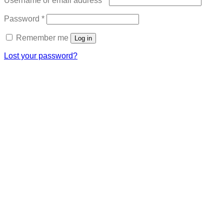
Username or email address
*
Required
Password
*
Remember me
Log in
Lost your password?