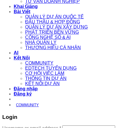
TƯ VẤN DOANH NGHIỆP
Khai Giảng
Bài Viết
QUẢN LÝ DỰ ÁN QUỐC TẾ
ĐẤU THẦU & HỢP ĐỒNG
QUẢN LÝ DỰ ÁN XÂY DỰNG
PHÁT TRIỂN BỀN VỮNG
CÔNG NGHỆ SỐ & AI
NHÀ QUẢN LÝ
THƯƠNG HIỆU CÁ NHÂN
AI
Kết Nối
COMMUNITY
EDTECH TUYỂN DỤNG
CƠ HỘI VIỆC LÀM
THÔNG TIN DỰ ÁN
KẾT NỐI DỰ ÁN
Đăng nhập
Đăng ký
COMMUNITY
Login
Required