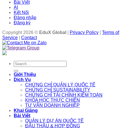
Bài Viết
AI
Kết Nối
Đăng nhập
Đăng ký
Copyright 2026 ©
EduX Global
|
Privacy Policy
|
Terms of
Service
|
Contact
Search
for:
Giới Thiệu
Dịch Vụ
CHỨNG CHỈ QUẢN LÝ QUỐC TẾ
CHỨNG CHỈ SUSTAINABILITY
CHỨNG CHỈ TÀI CHÍNH KIỂM TOÁN
KHÓA HỌC THỰC CHIẾN
TƯ VẤN DOANH NGHIỆP
Khai Giảng
Bài Viết
QUẢN LÝ DỰ ÁN QUỐC TẾ
ĐẤU THẦU & HỢP ĐỒNG