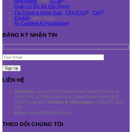
Hợp Đồng:
Fidic
CCM
Quản Lý Dự Án Xây Dựng
®
®
Tài Chính & Kiểm Toán
:
CFA-ESG
,
CIA
English
: Ielts, Toeic
AI: Certified AI Practitioner
ĐĂNG KÝ NHẬN TIN
LIÊN HỆ
Address:
Level 4/301 Hampshire Road Sunshine,
3020, VIC & 888 Brunswick Street New Farm QLD
4005 Australia /
Hotline & Whatsapp:
(+61)415 330
206
Emai:
sales@profcerti.com
THEO DÕI CHÚNG TÔI