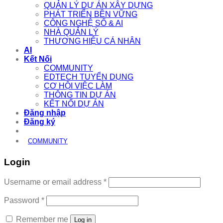
QUẢN LÝ DỰ ÁN XÂY DỰNG
PHÁT TRIỂN BỀN VỮNG
CÔNG NGHỆ SỐ & AI
NHÀ QUẢN LÝ
THƯƠNG HIỆU CÁ NHÂN
AI
Kết Nối
COMMUNITY
EDTECH TUYỂN DỤNG
CƠ HỘI VIỆC LÀM
THÔNG TIN DỰ ÁN
KẾT NỐI DỰ ÁN
Đăng nhập
Đăng ký
COMMUNITY
Login
Required
Username or email address
*
Required
Password
*
Remember me
Log in