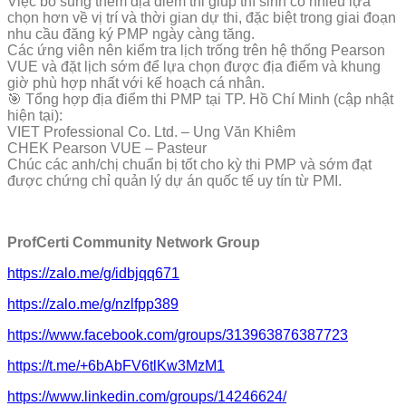
Việc bổ sung thêm địa điểm thi giúp thí sinh có nhiều lựa
chọn hơn về vị trí và thời gian dự thi, đặc biệt trong giai đoạn
nhu cầu đăng ký PMP ngày càng tăng.
Các ứng viên nên kiểm tra lịch trống trên hệ thống Pearson
VUE và đặt lịch sớm để lựa chọn được địa điểm và khung
giờ phù hợp nhất với kế hoạch cá nhân.
🎯 Tổng hợp địa điểm thi PMP tại TP. Hồ Chí Minh (cập nhật
hiện tại):
VIET Professional Co. Ltd. – Ung Văn Khiêm
CHEK Pearson VUE – Pasteur
Chúc các anh/chị chuẩn bị tốt cho kỳ thi PMP và sớm đạt
được chứng chỉ quản lý dự án quốc tế uy tín từ PMI.
ProfCerti Community Network Group
https://zalo.me/g/idbjqq671
https://zalo.me/g/nzlfpp389
https://www.facebook.com/groups/313963876387723
https://t.me/+6bAbFV6tlKw3MzM1
https://www.linkedin.com/groups/14246624/