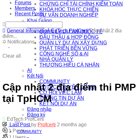
Forums
CHỨNG CHỈ TÀI CHÍNH KIỂM TOÁN
Members
KHÓA HỌC THỰC CHIẾN
Recent Posts
TƯ VẤN DOANH NGHIỆP
Khai Giảng
Bài Viết
General Information
EdTech ProfCerti
Cập nhật 2 địa
QUẢN LÝ DỰ ÁN QUỐC TẾ
điểm...
ĐẤU THẦU & HỢP ĐỒNG
Notifications
QUẢN LÝ DỰ ÁN XÂY DỰNG
PHÁT TRIỂN BỀN VỮNG
CÔNG NGHỆ SỐ & AI
Clear all
NHÀ QUẢN LÝ
THƯƠNG HIỆU CÁ NHÂN
AI
Kết Nối
COMMUNITY
Cập nhật 2 địa điểm thi PMP
EDTECH TUYỂN DỤNG
CƠ HỘI VIỆC LÀM
tại TpHCM
THÔNG TIN DỰ ÁN
KẾT NỐI DỰ ÁN
Đăng nhập
Đăng ký
EdTech ProfCerti
Last Post
by
Profcerti
2 months ago
1
Posts
COMMUNITY
1
Users