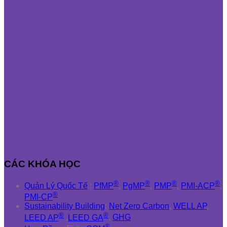
CÁC KHÓA HỌC
®
®
®
®
Quản Lý Quốc Tế
:
PfMP
,
PgMP
,
PMP
,
PMI-ACP
,
®
PMI-CP
Sustainability Building
:
Net Zero Carbon
,
WELL AP
,
®
®
LEED AP
,
LEED GA
,
GHG
®