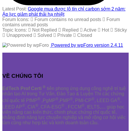
Latest Post:
Google mua được lô tín chỉ carbon sớm 2 năm:
Áp lực giảm phát thải hạ nhiệt
Forum Icons:
Forum contains no unread posts
Forum
contains unread posts
Topic Icons:
Not Replied
Replied
Active
Hot
Sticky
Unapproved
Solved
Private
Closed
Powered by wpForo version 2.4.11
VỀ CHÚNG TÔI
®
EdTech Prof Certi
tiên phong ứng dụng công nghệ trí tuệ
nhân tạo AI trong Tư Vấn, Đào Tạo & Luyện Thi các chứng
®
®
®
®
®
chỉ quốc tế PfMP
,PgMP
,PMP
, PMI-CP
, LEED GA
,
®
®
®
®
LEED AP
, CIA
, CFA-ESG
, FCCM
, IELTS,.... giúp học
viên nâng cao kiến thức, chinh phục chứng chỉ quốc tế,
khẳng định năng lực chuyên nghiệp và mở rộng cơ hội việc
làm cũng như hợp tác và kinh doanh toàn cầu.