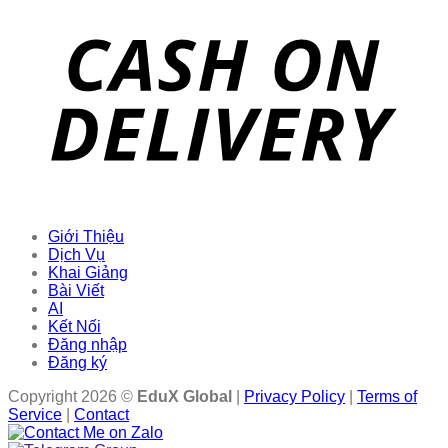
Giới Thiệu
Dịch Vụ
Khai Giảng
Bài Viết
AI
Kết Nối
Đăng nhập
Đăng ký
Copyright 2026 ©
EduX Global
|
Privacy Policy
|
Terms of
Service
|
Contact