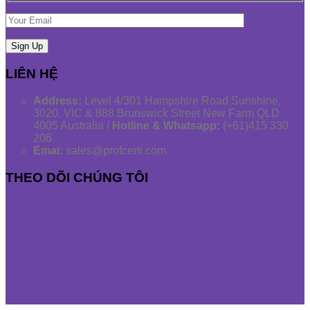
LIÊN HỆ
Address:
Level 4/301 Hampshire Road Sunshine,
3020, VIC & 888 Brunswick Street New Farm QLD
4005 Australia /
Hotline & Whatsapp:
(+61)415 330
206
Emai:
sales@profcerti.com
THEO DÕI CHÚNG TÔI