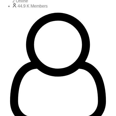
2
Online
44.9 K
Members