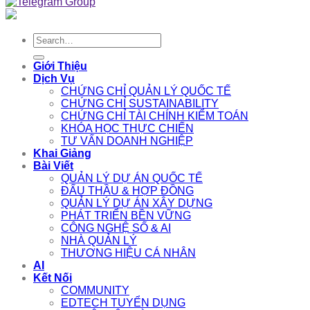
Search
for:
Giới Thiệu
Dịch Vụ
CHỨNG CHỈ QUẢN LÝ QUỐC TẾ
CHỨNG CHỈ SUSTAINABILITY
CHỨNG CHỈ TÀI CHÍNH KIỂM TOÁN
KHÓA HỌC THỰC CHIẾN
TƯ VẤN DOANH NGHIỆP
Khai Giảng
Bài Viết
QUẢN LÝ DỰ ÁN QUỐC TẾ
ĐẤU THẦU & HỢP ĐỒNG
QUẢN LÝ DỰ ÁN XÂY DỰNG
PHÁT TRIỂN BỀN VỮNG
CÔNG NGHỆ SỐ & AI
NHÀ QUẢN LÝ
THƯƠNG HIỆU CÁ NHÂN
AI
Kết Nối
COMMUNITY
EDTECH TUYỂN DỤNG