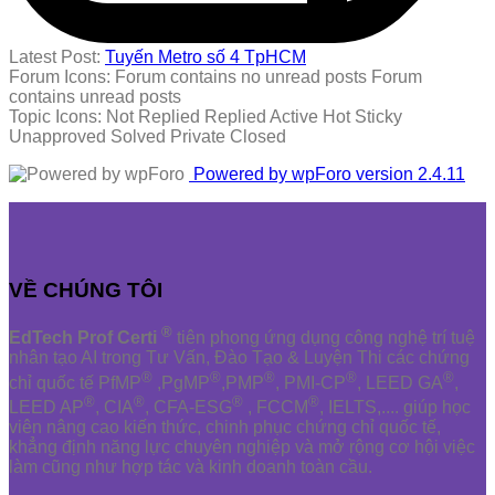
Latest Post:
Tuyến Metro số 4 TpHCM
Forum Icons:
Forum contains no unread posts
Forum
contains unread posts
Topic Icons:
Not Replied
Replied
Active
Hot
Sticky
Unapproved
Solved
Private
Closed
Powered by wpForo version 2.4.11
VỀ CHÚNG TÔI
®
EdTech Prof Certi
tiên phong ứng dụng công nghệ trí tuệ
nhân tạo AI trong Tư Vấn, Đào Tạo & Luyện Thi các chứng
®
®
®
®
®
chỉ quốc tế PfMP
,PgMP
,PMP
, PMI-CP
, LEED GA
,
®
®
®
®
LEED AP
, CIA
, CFA-ESG
, FCCM
, IELTS,.... giúp học
viên nâng cao kiến thức, chinh phục chứng chỉ quốc tế,
khẳng định năng lực chuyên nghiệp và mở rộng cơ hội việc
làm cũng như hợp tác và kinh doanh toàn cầu.