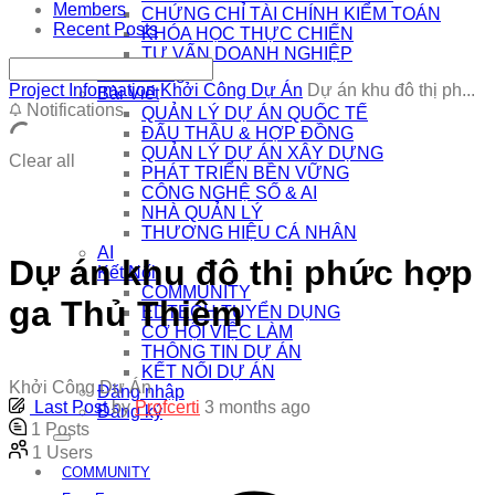
Members
CHỨNG CHỈ TÀI CHÍNH KIỂM TOÁN
Recent Posts
KHÓA HỌC THỰC CHIẾN
TƯ VẤN DOANH NGHIỆP
Khai Giảng
Project Information
Khởi Công Dự Án
Dự án khu đô thị ph...
Bài Viết
Notifications
QUẢN LÝ DỰ ÁN QUỐC TẾ
ĐẤU THẦU & HỢP ĐỒNG
QUẢN LÝ DỰ ÁN XÂY DỰNG
Clear all
PHÁT TRIỂN BỀN VỮNG
CÔNG NGHỆ SỐ & AI
NHÀ QUẢN LÝ
THƯƠNG HIỆU CÁ NHÂN
AI
Dự án khu đô thị phức hợp
Kết Nối
COMMUNITY
ga Thủ Thiêm
EDTECH TUYỂN DỤNG
CƠ HỘI VIỆC LÀM
THÔNG TIN DỰ ÁN
KẾT NỐI DỰ ÁN
Khởi Công Dự Án
Đăng nhập
Last Post
by
Profcerti
3 months ago
Đăng ký
1
Posts
1
Users
COMMUNITY