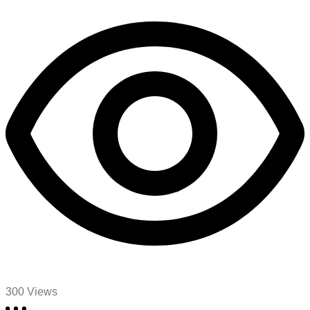
300
Views