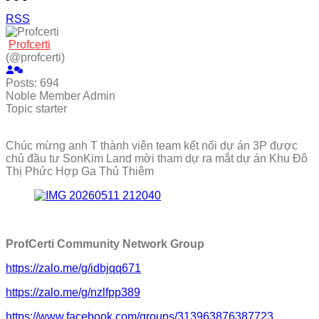
RSS
Profcerti
(@profcerti)
Posts: 694
Noble Member
Admin
Topic starter
Chúc mừng anh T thành viên team kết nối dự án 3P được
chủ đầu tư SonKim Land mời tham dự ra mắt dự án Khu Đô
Thị Phức Hợp Ga Thủ Thiêm
ProfCerti Community Network Group
https://zalo.me/g/idbjqq671
https://zalo.me/g/nzlfpp389
https://www.facebook.com/groups/313963876387723