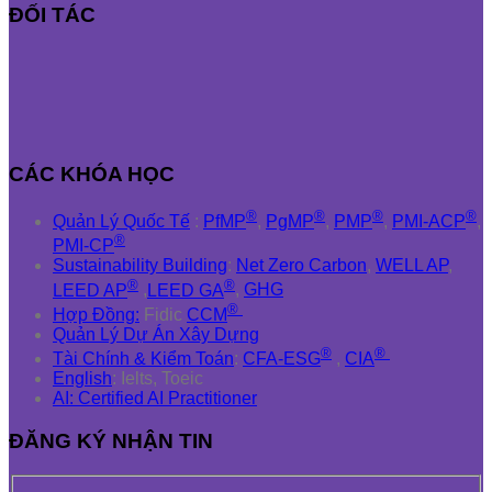
ĐỐI TÁC
CÁC KHÓA HỌC
®
®
®
®
Quản Lý Quốc Tế
:
PfMP
,
PgMP
,
PMP
,
PMI-ACP
,
®
PMI-CP
Sustainability Building
:
Net Zero Carbon
,
WELL AP
,
®
®
LEED AP
,
LEED GA
,
GHG
®
Hợp Đồng:
Fidic
CCM
Quản Lý Dự Án Xây Dựng
®
®
Tài Chính & Kiểm Toán
:
CFA-ESG
,
CIA
English
: Ielts, Toeic
AI: Certified AI Practitioner
ĐĂNG KÝ NHẬN TIN