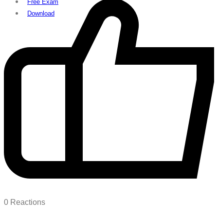
Free Exam
Download
0
Reactions