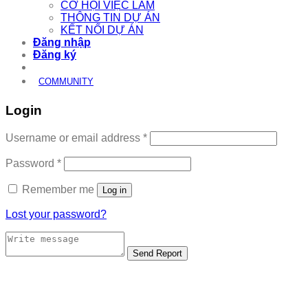
CƠ HỘI VIỆC LÀM
THÔNG TIN DỰ ÁN
KẾT NỐI DỰ ÁN
Đăng nhập
Đăng ký
COMMUNITY
Login
Required
Username or email address
*
Required
Password
*
Remember me
Log in
Lost your password?