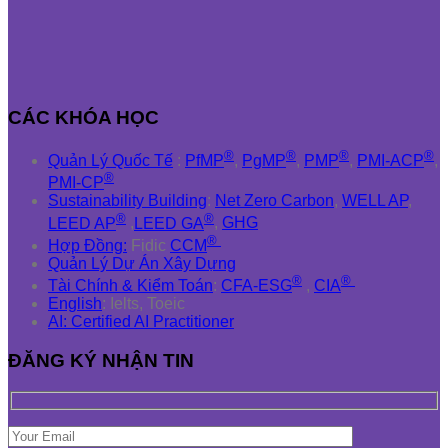
CÁC KHÓA HỌC
®
®
®
®
Quản Lý Quốc Tế
:
PfMP
,
PgMP
,
PMP
,
PMI-ACP
,
®
PMI-CP
Sustainability Building
:
Net Zero Carbon
,
WELL AP
,
®
®
LEED AP
,
LEED GA
,
GHG
®
Hợp Đồng:
Fidic
CCM
Quản Lý Dự Án Xây Dựng
®
®
Tài Chính & Kiểm Toán
:
CFA-ESG
,
CIA
English
: Ielts, Toeic
AI: Certified AI Practitioner
ĐĂNG KÝ NHẬN TIN