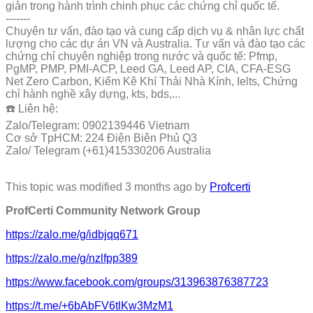
giản trong hành trình chinh phục các chứng chỉ quốc tế.
-------
Chuyên tư vấn, đào tạo và cung cấp dịch vụ & nhân lực chất
lượng cho các dự án VN và Australia. Tư vấn và đào tạo các
chứng chỉ chuyên nghiệp trong nước và quốc tế: Pfmp,
PgMP, PMP, PMI-ACP, Leed GA, Leed AP, CIA, CFA-ESG
Net Zero Carbon, Kiểm Kê Khí Thải Nhà Kính, Ielts, Chứng
chỉ hành nghề xây dựng, kts, bds,...
☎️ Liên hệ:
Zalo/Telegram: 0902139446 Vietnam
Cơ sở TpHCM: 224 Điện Biên Phủ Q3
Zalo/ Telegram (+61)415330206 Australia
This topic was modified 3 months ago by
Profcerti
ProfCerti Community Network Group
https://zalo.me/g/idbjqq671
https://zalo.me/g/nzlfpp389
https://www.facebook.com/groups/313963876387723
https://t.me/+6bAbFV6tlKw3MzM1