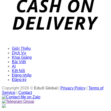
Giới Thiệu
Dịch Vụ
Khai Giảng
Bài Viết
AI
Kết Nối
Đăng nhập
Đăng ký
Copyright 2026 ©
EduX Global
|
Privacy Policy
|
Terms of
Service
|
Contact