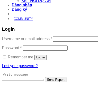
KẾT NỐI DỰ ÁN
Đăng nhập
Đăng ký
COMMUNITY
Login
Required
Username or email address
*
Required
Password
*
Remember me
Log in
Lost your password?