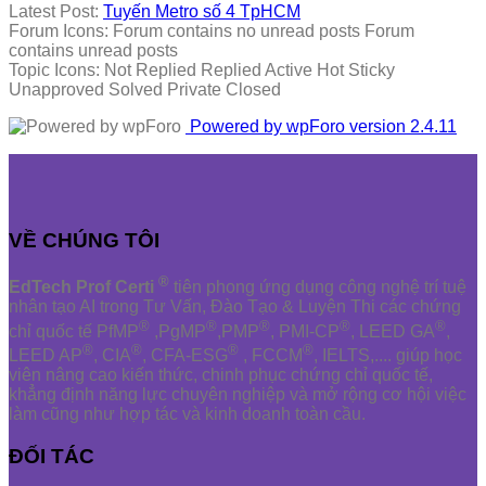
Latest Post:
Tuyến Metro số 4 TpHCM
Forum Icons:
Forum contains no unread posts
Forum
contains unread posts
Topic Icons:
Not Replied
Replied
Active
Hot
Sticky
Unapproved
Solved
Private
Closed
Powered by wpForo version 2.4.11
VỀ CHÚNG TÔI
®
EdTech Prof Certi
tiên phong ứng dụng công nghệ trí tuệ
nhân tạo AI trong Tư Vấn, Đào Tạo & Luyện Thi các chứng
®
®
®
®
®
chỉ quốc tế PfMP
,PgMP
,PMP
, PMI-CP
, LEED GA
,
®
®
®
®
LEED AP
, CIA
, CFA-ESG
, FCCM
, IELTS,.... giúp học
viên nâng cao kiến thức, chinh phục chứng chỉ quốc tế,
khẳng định năng lực chuyên nghiệp và mở rộng cơ hội việc
làm cũng như hợp tác và kinh doanh toàn cầu.
ĐỐI TÁC