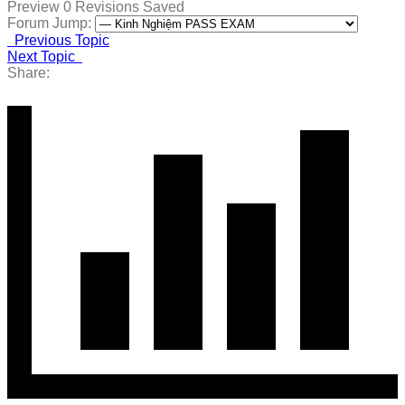
Preview
0
Revisions
Saved
Forum Jump:
Previous Topic
Next Topic
Share: