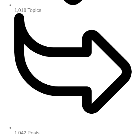
1,018
Topics
1,042
Posts