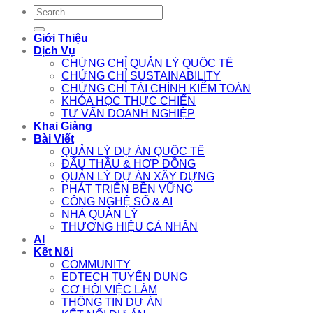
Search
for:
Giới Thiệu
Dịch Vụ
CHỨNG CHỈ QUẢN LÝ QUỐC TẾ
CHỨNG CHỈ SUSTAINABILITY
CHỨNG CHỈ TÀI CHÍNH KIỂM TOÁN
KHÓA HỌC THỰC CHIẾN
TƯ VẤN DOANH NGHIỆP
Khai Giảng
Bài Viết
QUẢN LÝ DỰ ÁN QUỐC TẾ
ĐẤU THẦU & HỢP ĐỒNG
QUẢN LÝ DỰ ÁN XÂY DỰNG
PHÁT TRIỂN BỀN VỮNG
CÔNG NGHỆ SỐ & AI
NHÀ QUẢN LÝ
THƯƠNG HIỆU CÁ NHÂN
AI
Kết Nối
COMMUNITY
EDTECH TUYỂN DỤNG
CƠ HỘI VIỆC LÀM
THÔNG TIN DỰ ÁN