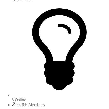
6
Online
44.9 K
Members