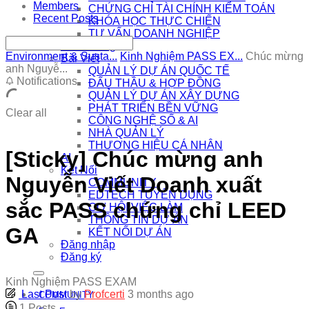
Members
CHỨNG CHỈ TÀI CHÍNH KIỂM TOÁN
Recent Posts
KHÓA HỌC THỰC CHIẾN
TƯ VẤN DOANH NGHIỆP
Khai Giảng
Environment & Susta...
Kinh Nghiệm PASS EX...
Chúc mừng
Bài Viết
anh Nguyễ...
QUẢN LÝ DỰ ÁN QUỐC TẾ
Notifications
ĐẤU THẦU & HỢP ĐỒNG
QUẢN LÝ DỰ ÁN XÂY DỰNG
PHÁT TRIỂN BỀN VỮNG
Clear all
CÔNG NGHỆ SỐ & AI
NHÀ QUẢN LÝ
THƯƠNG HIỆU CÁ NHÂN
[Sticky]
Chúc mừng anh
AI
Kết Nối
Nguyễn Viết Doanh xuất
COMMUNITY
EDTECH TUYỂN DỤNG
sắc PASS chứng chỉ LEED
CƠ HỘI VIỆC LÀM
THÔNG TIN DỰ ÁN
GA
KẾT NỐI DỰ ÁN
Đăng nhập
Đăng ký
Kinh Nghiệm PASS EXAM
Last Post
by
Profcerti
3 months ago
COMMUNITY
1
Posts