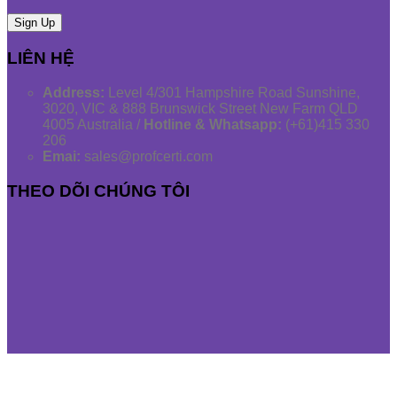
LIÊN HỆ
Address:
Level 4/301 Hampshire Road Sunshine,
3020, VIC & 888 Brunswick Street New Farm QLD
4005 Australia /
Hotline & Whatsapp:
(+61)415 330
206
Emai:
sales@profcerti.com
THEO DÕI CHÚNG TÔI