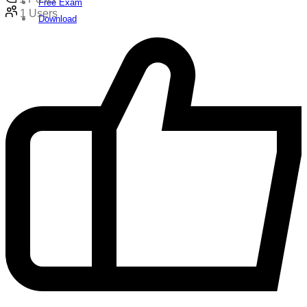
Free Exam
1
Users
Download