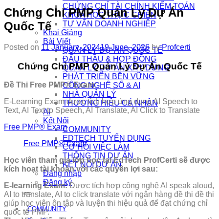
CHỨNG CHỈ TÀI CHÍNH KIỂM TOÁN
Chứng Chỉ PMP Quản Lý Dự Án
KHÓA HỌC THỰC CHIẾN
Quốc Tế
TƯ VẤN DOANH NGHIỆP
Khai Giảng
Bài Viết
Posted on
11 January, 2024
19 June, 2026
by
Profcerti
QUẢN LÝ DỰ ÁN QUỐC TẾ
ĐẤU THẦU & HỢP ĐỒNG
Chứng Chỉ PMP Quản Lý Dự Án Quốc Tế
QUẢN LÝ DỰ ÁN XÂY DỰNG
PHÁT TRIỂN BỀN VỮNG
Đề Thi Free PMP® Exam:
CÔNG NGHỆ SỐ & AI
NHÀ QUẢN LÝ
E-Learning Exam được tích hợp ứng dụng AI Speech to
THƯƠNG HIỆU CÁ NHÂN
Text, AI Text to Speech, AI Translate, AI Click to Translate
AI
Kết Nối
Free PMP® Exam
COMMUNITY
EDTECH TUYỂN DỤNG
Free PMP® Exam
CƠ HỘI VIỆC LÀM
THÔNG TIN DỰ ÁN
Học viên tham gia lớp học tại EdTech ProfCerti sẽ được
KẾT NỐI DỰ ÁN
kích hoạt tài khoản với các quyền lợi sau:
Đăng nhập
Đăng ký
E-learning Exam:
Được tích hợp công nghệ AI speak aloud,
AI to translate, AI to click translate với ngân hàng đề thi đề thi
giúp học viên ôn tập và luyện thi hiệu quả để đạt chứng chỉ
COMMUNITY
quốc tế PMP.