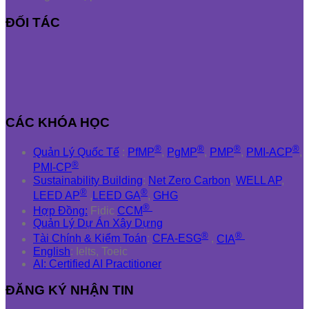
ĐỐI TÁC
CÁC KHÓA HỌC
®
®
®
®
Quản Lý Quốc Tế
:
PfMP
,
PgMP
,
PMP
,
PMI-ACP
,
®
PMI-CP
Sustainability Building
:
Net Zero Carbon
,
WELL AP
,
®
®
LEED AP
,
LEED GA
,
GHG
®
Hợp Đồng:
Fidic
CCM
Quản Lý Dự Án Xây Dựng
®
®
Tài Chính & Kiểm Toán
:
CFA-ESG
,
CIA
English
: Ielts, Toeic
AI: Certified AI Practitioner
ĐĂNG KÝ NHẬN TIN