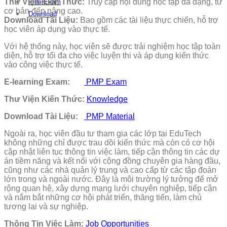
Thư Viện Kiến Thức:
Truy cập nội dung học tập đa dạng, từ
Free Exam
cơ bản đến nâng cao.
Download
Download Tài Liệu:
Bao gồm các tài liệu thực chiến, hỗ trợ
học viên áp dụng vào thực tế.
Với hệ thống này, học viên sẽ được trải nghiệm học tập toàn
diện, hỗ trợ tối đa cho việc luyện thi và áp dụng kiến thức
vào công việc thực tế.
E-learning Exam:
PMP Exam
Thư Viện Kiến Thức:
Knowledge
Download Tài Liệu:
PMP Material
Ngoài ra, học viên đầu tư tham gia các lớp tại EduTech
không những chỉ được trau dồi kiến thức mà còn có cơ hội
cập nhật liên tục thông tin việc làm, tiếp cận thông tin các dự
án tiềm năng và kết nối với cộng đồng chuyên gia hàng đầu,
cũng như các nhà quản lý trung và cao cấp từ các tập đoàn
lớn trong và ngoài nước. Đây là môi trường lý tưởng để mở
rộng quan hệ, xây dựng mạng lưới chuyên nghiệp, tiếp cận
và nắm bắt những cơ hội phát triển, thăng tiến, làm chủ
tương lai và sự nghiệp.
Thông Tin Việc Làm:
Job Opportunities