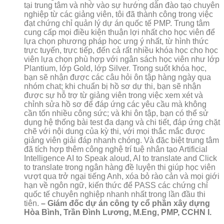
tại trung tâm và nhờ vào sự hướng dẫn đào tạo chuyên
nghiệp từ các giảng viên, tôi đã thành công trong việc
đạt chứng chỉ quản lý dự án quốc tế PMP. Trung tâm
cung cấp mọi điều kiện thuận lợi nhất cho học viên để
lựa chọn phương pháp học ưng ý nhất, từ hình thức
trực tuyến, trực tiếp, đến cả rất nhiều khóa học cho học
viên lựa chọn phù hợp với ngân sách học viên như lớp
Plantium, lớp Gold, lớp Silver. Trong suốt khóa học,
bạn sẽ nhận được các câu hỏi ôn tập hàng ngày qua
nhóm chat; khi chuẩn bị hồ sơ dự thi, bạn sẽ nhận
được sự hỗ trợ từ giảng viên trong việc xem xét và
chỉnh sửa hồ sơ để đáp ứng các yêu cầu mà không
cần tốn nhiều công sức; và khi ôn tập, bạn có thể sử
dụng hệ thống bài test đa dạng và chi tiết, đáp ứng chặt
chẽ với nội dung của kỳ thi, với mọi thắc mắc được
giảng viên giải đáp nhanh chóng. Và đặc biệt trung tâm
đã tích hợp thêm công nghệ trí tuệ nhân tạo Artificial
Intelligence AI to Speak aloud, AI to translate and Click
to translate trong ngân hàng đề luyện thi giúp học viên
vượt qua trở ngại tiếng Anh, xóa bỏ rào cản và mọi giới
hạn về ngôn ngữ, kiến thức để PASS các chứng chỉ
quốc tế chuyên nghiệp nhanh nhất trong lần đầu thi
tiên.
– Giám đốc dự án công ty cổ phần xây dựng
Hòa Bình, Trần Đình Lương, M.Eng, PMP, CCHN I.