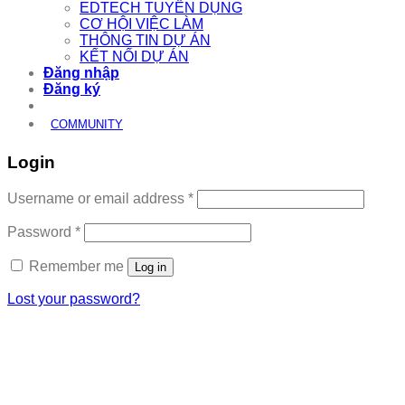
EDTECH TUYỂN DỤNG
CƠ HỘI VIỆC LÀM
THÔNG TIN DỰ ÁN
KẾT NỐI DỰ ÁN
Đăng nhập
Đăng ký
COMMUNITY
Login
Required
Username or email address
*
Required
Password
*
Remember me
Log in
Lost your password?