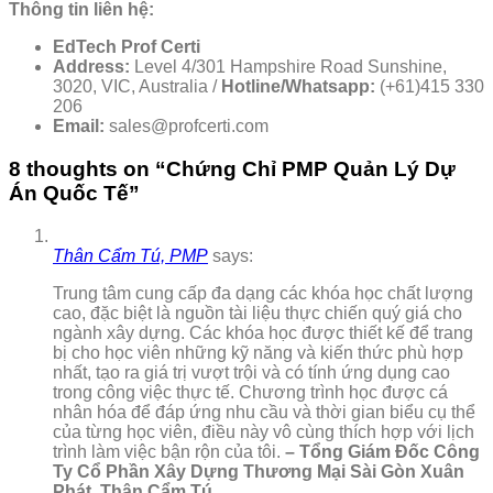
Thông tin liên hệ:
EdTech Prof Certi
Address:
Level 4/301 Hampshire Road Sunshine,
3020, VIC, Australia /
Hotline/Whatsapp:
(+61)415 330
206
Email:
sales@profcerti.com
8 thoughts on “
Chứng Chỉ PMP Quản Lý Dự
Án Quốc Tế
”
Thân Cẩm Tú, PMP
says:
Trung tâm cung cấp đa dạng các khóa học chất lượng
cao, đặc biệt là nguồn tài liệu thực chiến quý giá cho
ngành xây dựng. Các khóa học được thiết kế để trang
bị cho học viên những kỹ năng và kiến thức phù hợp
nhất, tạo ra giá trị vượt trội và có tính ứng dụng cao
trong công việc thực tế. Chương trình học được cá
nhân hóa để đáp ứng nhu cầu và thời gian biểu cụ thể
của từng học viên, điều này vô cùng thích hợp với lịch
trình làm việc bận rộn của tôi.
– Tổng Giám Đốc Công
Ty Cổ Phần Xây Dựng Thương Mại Sài Gòn Xuân
Phát, Thân Cẩm Tú