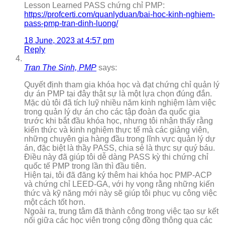
Lesson Learned PASS chứng chỉ PMP:
https://profcerti.com/quanlyduan/bai-hoc-kinh-nghiem-
pass-pmp-tran-dinh-luong/
18 June, 2023 at 4:57 pm
Reply
Tran The Sinh, PMP
says:
Quyết định tham gia khóa học và đạt chứng chỉ quản lý
dự án PMP tại đây thật sự là một lựa chọn đúng đắn.
Mặc dù tôi đã tích luỹ nhiều năm kinh nghiệm làm việc
trong quản lý dự án cho các tập đoàn đa quốc gia
trước khi bắt đầu khóa học, nhưng tôi nhận thấy rằng
kiến thức và kinh nghiệm thực tế mà các giảng viên,
những chuyên gia hàng đầu trong lĩnh vực quản lý dự
án, đặc biệt là thầy PASS, chia sẻ là thực sự quý báu.
Điều này đã giúp tôi dễ dàng PASS kỳ thi chứng chỉ
quốc tế PMP trong lần thì đầu tiên.
Hiện tại, tôi đã đăng ký thêm hai khóa học PMP-ACP
và chứng chỉ LEED-GA, với hy vọng rằng những kiến
thức và kỹ năng mới này sẽ giúp tôi phục vụ công việc
một cách tốt hơn.
Ngoài ra, trung tâm đã thành công trong việc tạo sự kết
nối giữa các học viên trong cộng đồng thông qua các