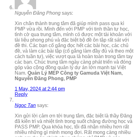
Nguyễn Đăng Phong
says:
Xin chân thành trung tâm đã giúp mình pass qua kì
PMP vừa rồi. Mình đến với PMP với tinh thần tự học,
tình cờ qua trung tâm, mình có được một tài khoản với
tài liệu phong phú và đặc biệt bộ đề ôn tập rất sát với
đề thi. Các bạn cố gắng đọc hết các bài học, các chủ
đề, và làm các bài tập (cố gắng làm đầy đủ và theo một
cách tuần tự), việc vượt qua là hoàn toàn trong tầm tay
các bạn. Chúc trung tâm ngày càng phát triển và đóng
góp vào cộng đồng quản lý dự án lớn mạnh tại Việt
Nam.
Quản Lý MEP Công ty Gamuda Việt Nam,
Nguyễn Đăng Phong, PMP
1 May, 2024 at 2:44 pm
Reply
Ngoc Tan
says:
Xin gửi lời cảm ơn tới trung tâm, đặc biệt là thầy Đăng
đã kiên trì và nhiệt tình trong suốt chặng đường học và
PASS PMP. Qua khóa học, tôi đã nhận nhiều hơn rất
nhiều những gì mình mong đợi. Rất mong càng nhiều