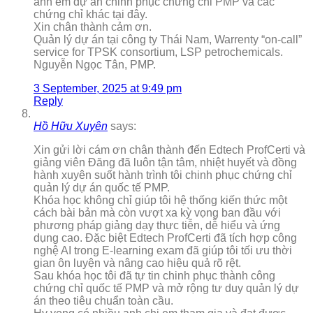
anh em dự án chinh phục chứng chỉ PMP và các
chứng chỉ khác tại đây.
Xin chân thành cảm ơn.
Quản lý dự án tại công ty Thái Nam, Warrenty “on-call”
service for TPSK consortium, LSP petrochemicals.
Nguyễn Ngọc Tân, PMP.
3 September, 2025 at 9:49 pm
Reply
Hồ Hữu Xuyên
says:
Xin gửi lời cám ơn chân thành đến Edtech ProfCerti và
giảng viên Đăng đã luôn tận tâm, nhiệt huyết và đồng
hành xuyên suốt hành trình tôi chinh phục chứng chỉ
quản lý dự án quốc tế PMP.
Khóa học không chỉ giúp tôi hệ thống kiến thức một
cách bài bản mà còn vượt xa kỳ vọng ban đầu với
phương pháp giảng dạy thực tiễn, dễ hiểu và ứng
dụng cao. Đặc biệt Edtech ProfCerti đã tích hợp công
nghệ AI trong E-learning exam đã giúp tôi tối ưu thời
gian ôn luyện và nâng cao hiệu quả rõ rệt.
Sau khóa học tôi đã tự tin chinh phục thành công
chứng chỉ quốc tế PMP và mở rộng tư duy quản lý dự
án theo tiêu chuẩn toàn cầu.