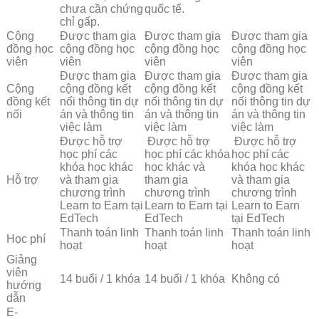
chưa cần chứng
quốc tế.
chỉ gấp.
Cộng
Được tham gia
Được tham gia
Được tham gia
đồng học
cộng đồng học
cộng đồng học
cộng đồng học
viên
viên
viên
viên
Được tham gia
Được tham gia
Được tham gia
Cộng
cộng đồng kết
cộng đồng kết
cộng đồng kết
đồng kết
nối thông tin dự
nối thông tin dự
nối thông tin dự
nối
án và thông tin
án và thông tin
án và thông tin
việc làm
việc làm
việc làm
Được hỗ trợ
Được hỗ trợ
Được hỗ trợ
học phí các
học phí các khóa
học phí các
khóa học khác
học khác và
khóa học khác
Hỗ trợ
và tham gia
tham gia
và tham gia
chương trình
chương trình
chương trình
Learn to Earn tại
Learn to Earn tại
Learn to Earn
EdTech
EdTech
tại EdTech
Thanh toán linh
Thanh toán linh
Thanh toán linh
Học phí
hoạt
hoạt
hoạt
Giảng
viên
14 buổi / 1 khóa
14 buổi / 1 khóa
Không có
hướng
dẫn
E-