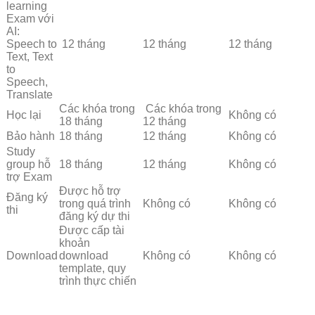
learning
Exam với
AI:
Speech to
12 tháng
12 tháng
12 tháng
Text, Text
to
Speech,
Translate
Các khóa trong
Các khóa trong
Học lại
Không có
18 tháng
12 tháng
Bảo hành
18 tháng
12 tháng
Không có
Study
group hỗ
18 tháng
12 tháng
Không có
trợ Exam
Được hỗ trợ
Đăng ký
trong quá trình
Không có
Không có
thi
đăng ký dự thi
Được cấp tài
khoản
Download
download
Không có
Không có
template, quy
trình thực chiến