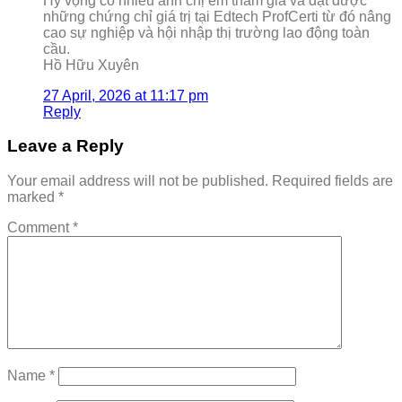
Hy vọng có nhiều anh chị em tham gia và đạt được
những chứng chỉ giá trị tại Edtech ProfCerti từ đó nâng
cao sự nghiệp và hội nhập thị trường lao động toàn
cầu.
Hồ Hữu Xuyên
27 April, 2026 at 11:17 pm
Reply
Leave a Reply
Your email address will not be published.
Required fields are
marked
*
Comment
*
Name
*