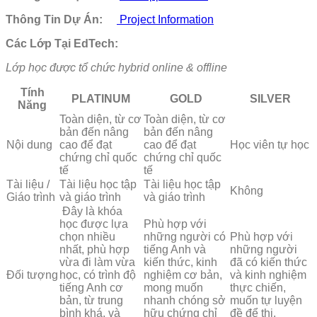
Thông Tin Dự Án:
Project Information
Các Lớp Tại EdTech:
Lớp học được tổ chức hybrid online & offline
Tính
PLATINUM
GOLD
SILVER
Năng
Toàn diện, từ cơ
Toàn diện, từ cơ
bản đến nâng
bản đến nâng
Nội dung
cao để đạt
cao để đạt
Học viên tự học
chứng chỉ quốc
chứng chỉ quốc
tế
tế
Tài liệu /
Tài liệu học tập
Tài liệu học tập
Không
Giáo trình
và giáo trình
và giáo trình
Đây là khóa
học được lựa
Phù hợp với
chọn nhiều
những người có
Phù hợp với
nhất, phù hợp
tiếng Anh và
những người
vừa đi làm vừa
kiến thức, kinh
đã có kiến thức
Đối tượng
học, có trình độ
nghiệm cơ bản,
và kinh nghiệm
tiếng Anh cơ
mong muốn
thực chiến,
bản, từ trung
nhanh chóng sở
muốn tự luyện
bình khá, và
hữu chứng chỉ
đề để thi.