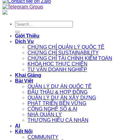
Search
for:
Giới Thiệu
Dịch Vụ
CHỨNG CHỈ QUẢN LÝ QUỐC TẾ
CHỨNG CHỈ SUSTAINABILITY
CHỨNG CHỈ TÀI CHÍNH KIỂM TOÁN
KHÓA HỌC THỰC CHIẾN
TƯ VẤN DOANH NGHIỆP
Khai Giảng
Bài Viết
QUẢN LÝ DỰ ÁN QUỐC TẾ
ĐẤU THẦU & HỢP ĐỒNG
QUẢN LÝ DỰ ÁN XÂY DỰNG
PHÁT TRIỂN BỀN VỮNG
CÔNG NGHỆ SỐ & AI
NHÀ QUẢN LÝ
THƯƠNG HIỆU CÁ NHÂN
AI
Kết Nối
COMMUNITY