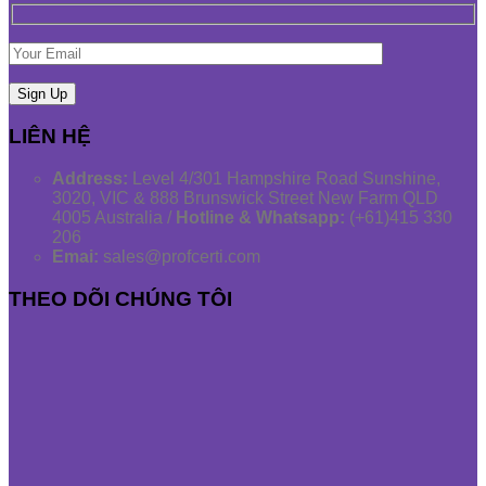
LIÊN HỆ
Address:
Level 4/301 Hampshire Road Sunshine,
3020, VIC & 888 Brunswick Street New Farm QLD
4005 Australia /
Hotline & Whatsapp:
(+61)415 330
206
Emai:
sales@profcerti.com
THEO DÕI CHÚNG TÔI