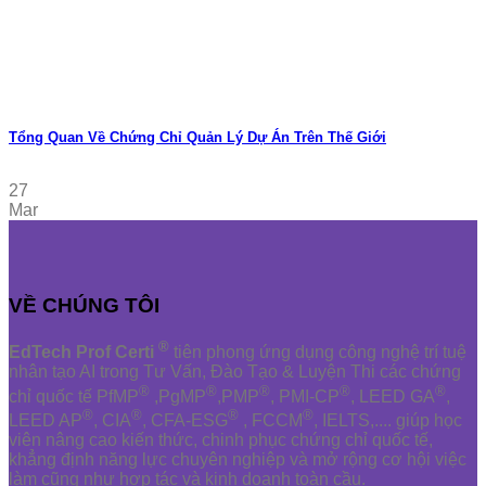
Tổng Quan Về Chứng Chỉ Quản Lý Dự Án Trên Thế Giới
27
Mar
VỀ CHÚNG TÔI
®
EdTech Prof Certi
tiên phong ứng dụng công nghệ trí tuệ
nhân tạo AI trong Tư Vấn, Đào Tạo & Luyện Thi các chứng
®
®
®
®
®
chỉ quốc tế PfMP
,PgMP
,PMP
, PMI-CP
, LEED GA
,
®
®
®
®
LEED AP
, CIA
, CFA-ESG
, FCCM
, IELTS,.... giúp học
viên nâng cao kiến thức, chinh phục chứng chỉ quốc tế,
khẳng định năng lực chuyên nghiệp và mở rộng cơ hội việc
làm cũng như hợp tác và kinh doanh toàn cầu.