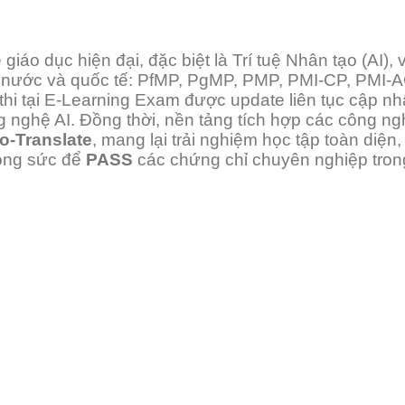
áo dục hiện đại, đặc biệt là Trí tuệ Nhân tạo (AI),
ng nước và quốc tế: PfMP, PgMP, PMP, PMI-CP, PMI
 tại E-Learning Exam được update liên tục cập nh
ng nghệ AI. Đồng thời, nền tảng tích hợp các công ng
to-Translate
, mang lại trải nghiệm học tập toàn diện, l
 công sức để
PASS
các chứng chỉ chuyên nghiệp tron