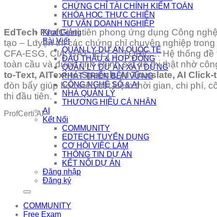
CHỨNG CHỈ TÀI CHÍNH KIỂM TOÁN
KHÓA HỌC THỰC CHIẾN
TƯ VẤN DOANH NGHIỆP
EdTech ProfCerti
tiên phong ứng dụng Công nghệ gi
Khai Giảng
Bài Viết
tạo – Luyện thi các chứng chỉ chuyên nghiệp tro
QUẢN LÝ DỰ ÁN QUỐC TẾ
CFA-ESG, CIA, SAT, IELTS, TOEIC… Hệ thống đề thi
ĐẤU THẦU & HỢP ĐỒNG
toàn cầu và được tinh chỉnh sát đề thi thật nhờ cô
QUẢN LÝ DỰ ÁN XÂY DỰNG
to-Text, AIText-to-Speech, AI Translate, AI Click-
PHÁT TRIỂN BỀN VỮNG
đòn bẩy giúp học viên tiết kiệm thời gian, chi phí,
CÔNG NGHỆ SỐ & AI
NHÀ QUẢN LÝ
thi đầu tiên.
THƯƠNG HIỆU CÁ NHÂN
AI
ProfCerti.AI
Kết Nối
COMMUNITY
EDTECH TUYỂN DỤNG
CƠ HỘI VIỆC LÀM
THÔNG TIN DỰ ÁN
KẾT NỐI DỰ ÁN
Đăng nhập
Đăng ký
COMMUNITY
Free Exam