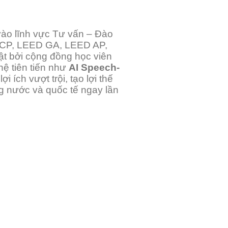
 vào lĩnh vực Tư vấn – Đào
-ACP, LEED GA, LEED AP,
ật bởi cộng đồng học viên
hệ tiên tiến như
AI Speech-
ợi ích vượt trội, tạo lợi thế
g nước và quốc tế ngay lần