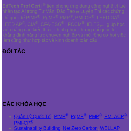
®
EdTech Prof Certi
tiên phong ứng dụng công nghệ trí tuệ
nhân tạo AI trong Tư Vấn, Đào Tạo & Luyện Thi các chứng
®
®
®
®
®
chỉ quốc tế PfMP
,PgMP
,PMP
, PMI-CP
, LEED GA
,
®
®
®
®
LEED AP
, CIA
, CFA-ESG
, FCCM
, IELTS,.... giúp học
viên nâng cao kiến thức, chinh phục chứng chỉ quốc tế,
khẳng định năng lực chuyên nghiệp và mở rộng cơ hội việc
làm cũng như hợp tác và kinh doanh toàn cầu.
ĐỐI TÁC
CÁC KHÓA HỌC
®
®
®
®
Quản Lý Quốc Tế
:
PfMP
,
PgMP
,
PMP
,
PMI-ACP
,
®
PMI-CP
Sustainability Building
:
Net Zero Carbon
,
WELL AP
,