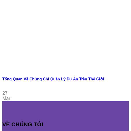
Tổng Quan Về Chứng Chỉ Quản Lý Dự Án Trên Thế Giới
27
Mar
VỀ CHÚNG TÔI