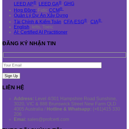
®
®
LEED AP
,
LEED GA
,
GHG
®
Hợp Đồng:
Fidic
CCM
Quản Lý Dự Án Xây Dựng
®
®
Tài Chính & Kiểm Toán
:
CFA-ESG
,
CIA
English
: Ielts, Toeic
AI: Certified AI Practitioner
ĐĂNG KÝ NHẬN TIN
LIÊN HỆ
Address:
Level 4/301 Hampshire Road Sunshine,
3020, VIC & 888 Brunswick Street New Farm QLD
4005 Australia /
Hotline & Whatsapp:
(+61)415 330
206
Emai:
sales@profcerti.com