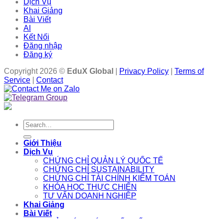
Dịch Vụ
Khai Giảng
Bài Viết
AI
Kết Nối
Đăng nhập
Đăng ký
Copyright 2026 ©
EduX Global
|
Privacy Policy
|
Terms of
Service
|
Contact
Search
for:
Giới Thiệu
Dịch Vụ
CHỨNG CHỈ QUẢN LÝ QUỐC TẾ
CHỨNG CHỈ SUSTAINABILITY
CHỨNG CHỈ TÀI CHÍNH KIỂM TOÁN
KHÓA HỌC THỰC CHIẾN
TƯ VẤN DOANH NGHIỆP
Khai Giảng
Bài Viết