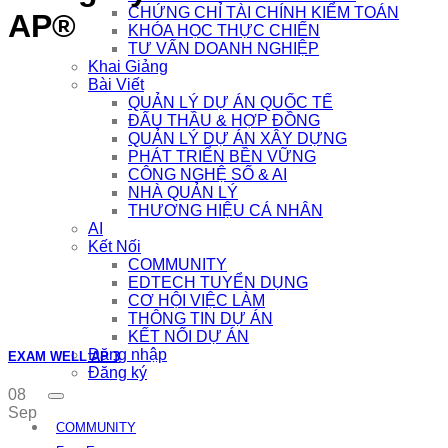
CHỨNG CHỈ TÀI CHÍNH KIỂM TOÁN
AP®
KHÓA HỌC THỰC CHIẾN
TƯ VẤN DOANH NGHIỆP
Khai Giảng
Bài Viết
QUẢN LÝ DỰ ÁN QUỐC TẾ
ĐẤU THẦU & HỢP ĐỒNG
QUẢN LÝ DỰ ÁN XÂY DỰNG
PHÁT TRIỂN BỀN VỮNG
CÔNG NGHỆ SỐ & AI
NHÀ QUẢN LÝ
THƯƠNG HIỆU CÁ NHÂN
AI
Kết Nối
COMMUNITY
EDTECH TUYỂN DỤNG
CƠ HỘI VIỆC LÀM
THÔNG TIN DỰ ÁN
KẾT NỐI DỰ ÁN
Đăng nhập
EXAM WELL AP 3
Đăng ký
08
Sep
COMMUNITY