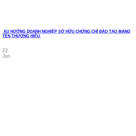
XU HƯỚNG DOANH NGHIỆP SỞ HỮU CHỨNG CHỈ ĐÀO TẠO MANG
TÊN THƯƠNG HIỆU
22
Jun