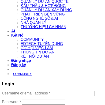
QUẢN LÝ DỰ ÁN QUỐC TẾ
ĐẤU THẦU & HỢP ĐỒNG
QUẢN LÝ DỰ ÁN XÂY DỰNG
PHÁT TRIỂN BỀN VỮNG
CÔNG NGHỆ SỐ & AI
NHÀ QUẢN LÝ
THƯƠNG HIỆU CÁ NHÂN
AI
Kết Nối
COMMUNITY
EDTECH TUYỂN DỤNG
CƠ HỘI VIỆC LÀM
THÔNG TIN DỰ ÁN
KẾT NỐI DỰ ÁN
Đăng nhập
Đăng ký
COMMUNITY
Login
Required
Username or email address
*
Required
Password
*