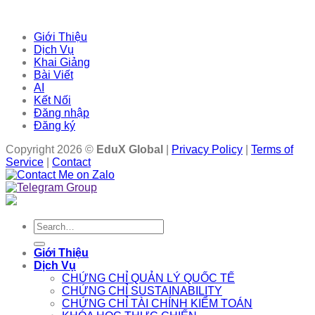
Giới Thiệu
Dịch Vụ
Khai Giảng
Bài Viết
AI
Kết Nối
Đăng nhập
Đăng ký
Copyright 2026 ©
EduX Global
|
Privacy Policy
|
Terms of
Service
|
Contact
Search
for:
Giới Thiệu
Dịch Vụ
CHỨNG CHỈ QUẢN LÝ QUỐC TẾ
CHỨNG CHỈ SUSTAINABILITY
CHỨNG CHỈ TÀI CHÍNH KIỂM TOÁN