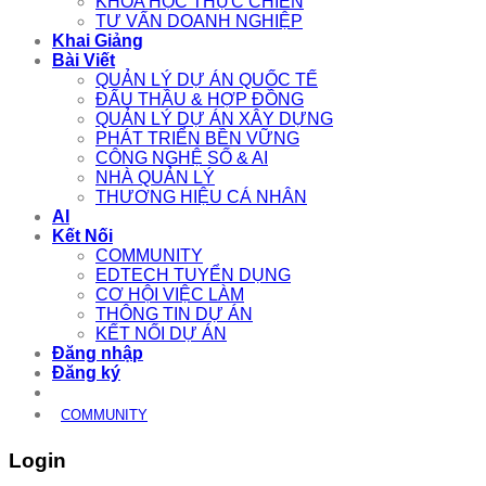
KHÓA HỌC THỰC CHIẾN
TƯ VẤN DOANH NGHIỆP
Khai Giảng
Bài Viết
QUẢN LÝ DỰ ÁN QUỐC TẾ
ĐẤU THẦU & HỢP ĐỒNG
QUẢN LÝ DỰ ÁN XÂY DỰNG
PHÁT TRIỂN BỀN VỮNG
CÔNG NGHỆ SỐ & AI
NHÀ QUẢN LÝ
THƯƠNG HIỆU CÁ NHÂN
AI
Kết Nối
COMMUNITY
EDTECH TUYỂN DỤNG
CƠ HỘI VIỆC LÀM
THÔNG TIN DỰ ÁN
KẾT NỐI DỰ ÁN
Đăng nhập
Đăng ký
COMMUNITY
Login