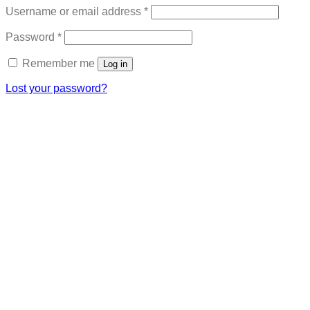
Required
Username or email address
*
Required
Password
*
Remember me
Log in
Lost your password?