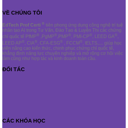
VỀ CHÚNG TÔI
®
EdTech Prof Certi
tiên phong ứng dụng công nghệ trí tuệ
nhân tạo AI trong Tư Vấn, Đào Tạo & Luyện Thi các chứng
®
®
®
®
®
chỉ quốc tế PfMP
,PgMP
,PMP
, PMI-CP
, LEED GA
,
®
®
®
®
LEED AP
, CIA
, CFA-ESG
, FCCM
, IELTS,.... giúp học
viên nâng cao kiến thức, chinh phục chứng chỉ quốc tế,
khẳng định năng lực chuyên nghiệp và mở rộng cơ hội việc
làm cũng như hợp tác và kinh doanh toàn cầu.
ĐỐI TÁC
CÁC KHÓA HỌC