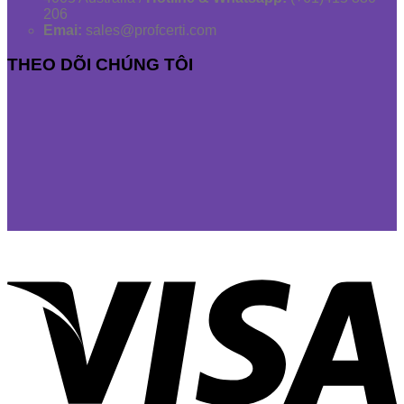
206
Emai:
sales@profcerti.com
THEO DÕI CHÚNG TÔI