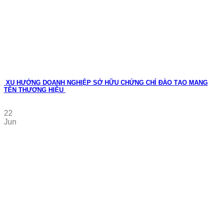
XU HƯỚNG DOANH NGHIỆP SỞ HỮU CHỨNG CHỈ ĐÀO TẠO MANG
TÊN THƯƠNG HIỆU
22
Jun