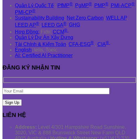
®
®
®
®
Quản Lý Quốc Tế
:
PfMP
,
PgMP
,
PMP
,
PMI-ACP
,
®
PMI-CP
Sustainability Building
:
Net Zero Carbon
,
WELL AP
,
®
®
LEED AP
,
LEED GA
,
GHG
®
Hợp Đồng:
Fidic
CCM
Quản Lý Dự Án Xây Dựng
®
®
Tài Chính & Kiểm Toán
:
CFA-ESG
,
CIA
English
: Ielts, Toeic
AI: Certified AI Practitioner
ĐĂNG KÝ NHẬN TIN
LIÊN HỆ
Address:
Level 4/301 Hampshire Road Sunshine,
3020, VIC & 888 Brunswick Street New Farm QLD
4005 Australia /
Hotline & Whatsapp:
(+61)415 330