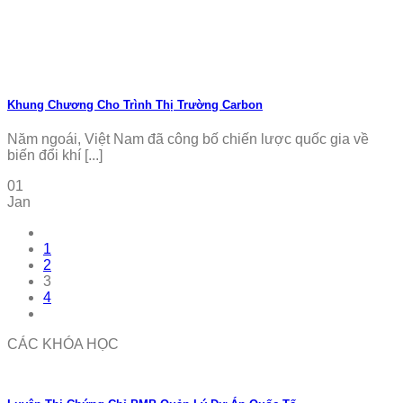
Khung Chương Cho Trình Thị Trường Carbon
Năm ngoái, Việt Nam đã công bố chiến lược quốc gia về
biến đổi khí [...]
01
Jan
1
2
3
4
CÁC KHÓA HỌC