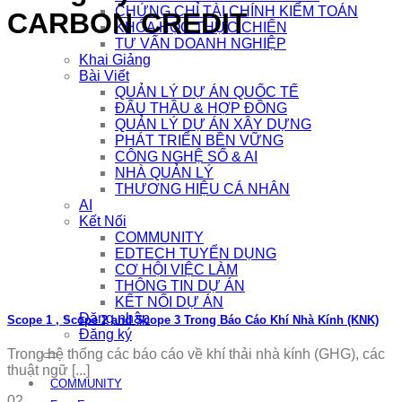
CHỨNG CHỈ TÀI CHÍNH KIỂM TOÁN
CARBON CREDIT
KHÓA HỌC THỰC CHIẾN
TƯ VẤN DOANH NGHIỆP
Khai Giảng
Bài Viết
QUẢN LÝ DỰ ÁN QUỐC TẾ
ĐẤU THẦU & HỢP ĐỒNG
QUẢN LÝ DỰ ÁN XÂY DỰNG
PHÁT TRIỂN BỀN VỮNG
CÔNG NGHỆ SỐ & AI
NHÀ QUẢN LÝ
THƯƠNG HIỆU CÁ NHÂN
AI
Kết Nối
COMMUNITY
EDTECH TUYỂN DỤNG
CƠ HỘI VIỆC LÀM
THÔNG TIN DỰ ÁN
KẾT NỐI DỰ ÁN
Đăng nhập
Scope 1 , Scope 2 and Scope 3 Trong Báo Cáo Khí Nhà Kính (KNK)
Đăng ký
Trong hệ thống các báo cáo về khí thải nhà kính (GHG), các
thuật ngữ [...]
COMMUNITY
02