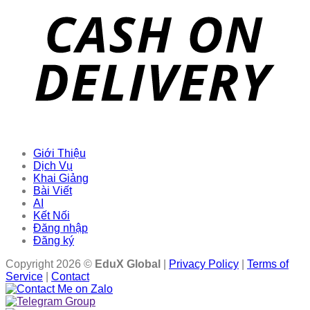
Giới Thiệu
Dịch Vụ
Khai Giảng
Bài Viết
AI
Kết Nối
Đăng nhập
Đăng ký
Copyright 2026 ©
EduX Global
|
Privacy Policy
|
Terms of
Service
|
Contact