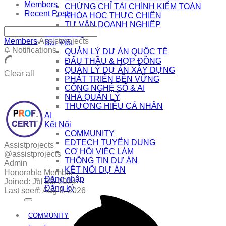
Members
CHỨNG CHỈ TÀI CHÍNH KIỂM TOÁN
Recent Posts
KHÓA HỌC THỰC CHIẾN
TƯ VẤN DOANH NGHIỆP
Khai Giảng
Members
Assistprojects
Bài Viết
Notifications
QUẢN LÝ DỰ ÁN QUỐC TẾ
ĐẤU THẦU & HỢP ĐỒNG
QUẢN LÝ DỰ ÁN XÂY DỰNG
Clear all
PHÁT TRIỂN BỀN VỮNG
CÔNG NGHỆ SỐ & AI
NHÀ QUẢN LÝ
THƯƠNG HIỆU CÁ NHÂN
AI
Kết Nối
COMMUNITY
EDTECH TUYỂN DỤNG
Assistprojects
CƠ HỘI VIỆC LÀM
@assistprojects
THÔNG TIN DỰ ÁN
Admin
KẾT NỐI DỰ ÁN
Honorable Member
Đăng nhập
Joined: Jul 30, 2024
Đăng ký
Last seen: Aug 8, 2026
COMMUNITY