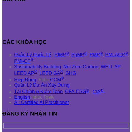
CÁC KHÓA HỌC
®
®
®
®
Quản Lý Quốc Tế
:
PfMP
,
PgMP
,
PMP
,
PMI-ACP
,
®
PMI-CP
Sustainability Building
:
Net Zero Carbon
,
WELL AP
,
®
®
LEED AP
,
LEED GA
,
GHG
®
Hợp Đồng:
Fidic
CCM
Quản Lý Dự Án Xây Dựng
®
®
Tài Chính & Kiểm Toán
:
CFA-ESG
,
CIA
English
: Ielts, Toeic
AI: Certified AI Practitioner
ĐĂNG KÝ NHẬN TIN