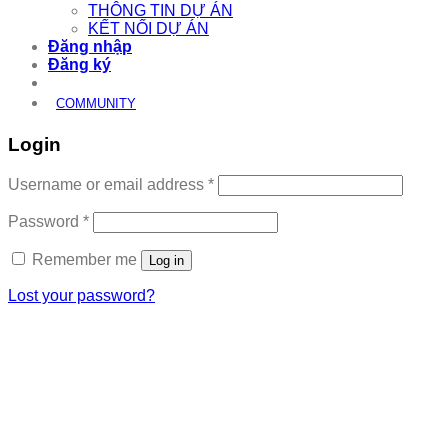
THÔNG TIN DỰ ÁN
KẾT NỐI DỰ ÁN
Đăng nhập
Đăng ký
COMMUNITY
Login
Required
Username or email address
*
Required
Password
*
Remember me
Log in
Lost your password?