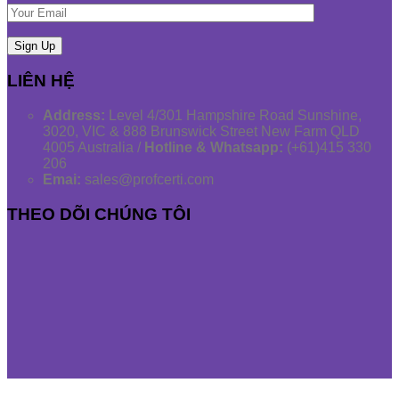
LIÊN HỆ
Address:
Level 4/301 Hampshire Road Sunshine,
3020, VIC & 888 Brunswick Street New Farm QLD
4005 Australia /
Hotline & Whatsapp:
(+61)415 330
206
Emai:
sales@profcerti.com
THEO DÕI CHÚNG TÔI