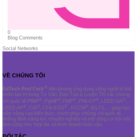
0
Blog Comments
Social Networks
VỀ CHÚNG TÔI
®
EdTech Prof Certi
tiên phong ứng dụng công nghệ trí tuệ
nhân tạo AI trong Tư Vấn, Đào Tạo & Luyện Thi các chứng
®
®
®
®
®
chỉ quốc tế PfMP
,PgMP
,PMP
, PMI-CP
, LEED GA
,
®
®
®
®
LEED AP
, CIA
, CFA-ESG
, FCCM
, IELTS,.... giúp học
viên nâng cao kiến thức, chinh phục chứng chỉ quốc tế,
khẳng định năng lực chuyên nghiệp và mở rộng cơ hội việc
làm cũng như hợp tác và kinh doanh toàn cầu.
ĐỐI TÁC