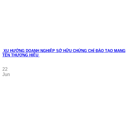
XU HƯỚNG DOANH NGHIỆP SỞ HỮU CHỨNG CHỈ ĐÀO TẠO MANG
TÊN THƯƠNG HIỆU
22
Jun