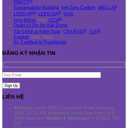
®
PMI-CP
Sustainability Building
:
Net Zero Carbon
,
WELL AP
,
®
®
LEED AP
,
LEED GA
,
GHG
®
Hợp Đồng:
Fidic
CCM
Quản Lý Dự Án Xây Dựng
®
®
Tài Chính & Kiểm Toán
:
CFA-ESG
,
CIA
English
: Ielts, Toeic
AI: Certified AI Practitioner
ĐĂNG KÝ NHẬN TIN
LIÊN HỆ
Address:
Level 4/301 Hampshire Road Sunshine,
3020, VIC & 888 Brunswick Street New Farm QLD
4005 Australia /
Hotline & Whatsapp:
(+61)415 330
206