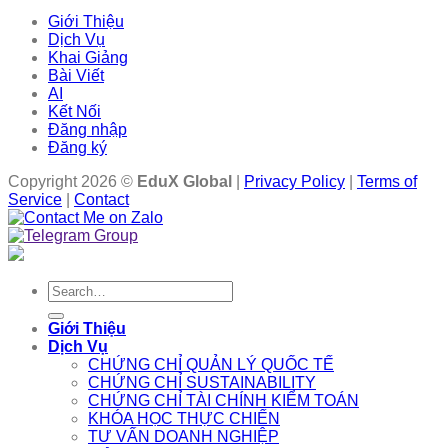
Giới Thiệu
Dịch Vụ
Khai Giảng
Bài Viết
AI
Kết Nối
Đăng nhập
Đăng ký
Copyright 2026 ©
EduX Global
|
Privacy Policy
|
Terms of
Service
|
Contact
Search
for:
Giới Thiệu
Dịch Vụ
CHỨNG CHỈ QUẢN LÝ QUỐC TẾ
CHỨNG CHỈ SUSTAINABILITY
CHỨNG CHỈ TÀI CHÍNH KIỂM TOÁN
KHÓA HỌC THỰC CHIẾN
TƯ VẤN DOANH NGHIỆP