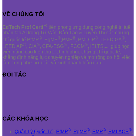
VỀ CHÚNG TÔI
®
EdTech Prof Certi
tiên phong ứng dụng công nghệ trí tuệ
nhân tạo AI trong Tư Vấn, Đào Tạo & Luyện Thi các chứng
®
®
®
®
®
chỉ quốc tế PfMP
,PgMP
,PMP
, PMI-CP
, LEED GA
,
®
®
®
®
LEED AP
, CIA
, CFA-ESG
, FCCM
, IELTS,.... giúp học
viên nâng cao kiến thức, chinh phục chứng chỉ quốc tế,
khẳng định năng lực chuyên nghiệp và mở rộng cơ hội việc
làm cũng như hợp tác và kinh doanh toàn cầu.
ĐỐI TÁC
CÁC KHÓA HỌC
®
®
®
®
Quản Lý Quốc Tế
:
PfMP
,
PgMP
,
PMP
,
PMI-ACP
,