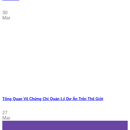
30
Mar
Tổng Quan Về Chứng Chỉ Quản Lý Dự Án Trên Thế Giới
27
Mar