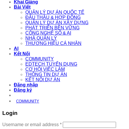
Khai Giảng
Bài Viết
QUẢN LÝ DỰ ÁN QUỐC TẾ
ĐẤU THẦU & HỢP ĐỒNG
QUẢN LÝ DỰ ÁN XÂY DỰNG
PHÁT TRIỂN BỀN VỮNG
CÔNG NGHỆ SỐ & AI
NHÀ QUẢN LÝ
THƯƠNG HIỆU CÁ NHÂN
AI
Kết Nối
COMMUNITY
EDTECH TUYỂN DỤNG
CƠ HỘI VIỆC LÀM
THÔNG TIN DỰ ÁN
KẾT NỐI DỰ ÁN
Đăng nhập
Đăng ký
COMMUNITY
Login
Required
Username or email address
*