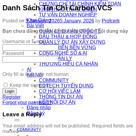
CHỨNG CHỈ TÀI CHÍNH KIỂM TOÁN
Danh Sách Tín Chỉ Carbon VCS
KHÓA HỌC THỰC CHIẾN
TƯ VẤN DOANH NGHIỆP
Khai Giảng
Posted on
5 January, 2026
5 January, 2026
by
Profcerti
Bài Viết
Bạn chưa đăng nhập, đăng nhập để xem nội dung này
QUẢN LÝ DỰ ÁN QUỐC TẾ
ĐẤU THẦU & HỢP ĐỒNG
Username or E-mail
QUẢN LÝ DỰ ÁN XÂY DỰNG
PHÁT TRIỂN BỀN VỮNG
CÔNG NGHỆ SỐ & AI
Password
NHÀ QUẢN LÝ
THƯƠNG HIỆU CÁ NHÂN
AI
Only fill in if you are not human
Kết Nối
COMMUNITY
Keep me signed in
EDTECH TUYỂN DỤNG
CƠ HỘI VIỆC LÀM
THÔNG TIN DỰ ÁN
Register
KẾT NỐI DỰ ÁN
Forgot your password?
Đăng nhập
Đăng ký
Leave a Reply
Your email address will not be published.
Required fields are
COMMUNITY
marked
*