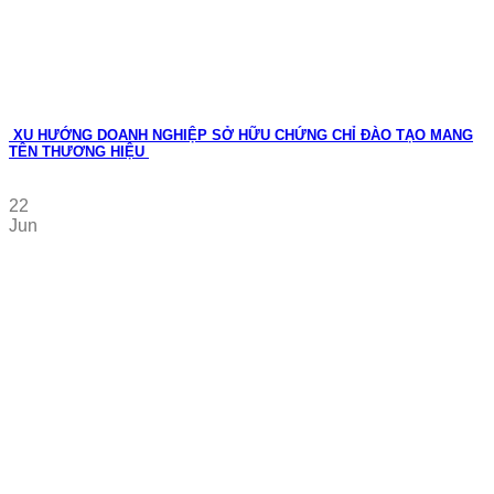
XU HƯỚNG DOANH NGHIỆP SỞ HỮU CHỨNG CHỈ ĐÀO TẠO MANG
TÊN THƯƠNG HIỆU
22
Jun