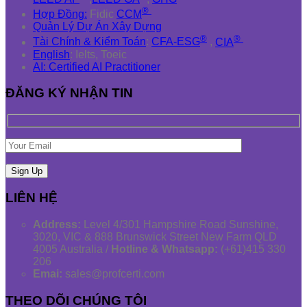
®
Hợp Đồng:
Fidic
CCM
Quản Lý Dự Án Xây Dựng
®
®
Tài Chính & Kiểm Toán
:
CFA-ESG
,
CIA
English
: Ielts, Toeic
AI: Certified AI Practitioner
ĐĂNG KÝ NHẬN TIN
LIÊN HỆ
Address:
Level 4/301 Hampshire Road Sunshine,
3020, VIC & 888 Brunswick Street New Farm QLD
4005 Australia /
Hotline & Whatsapp:
(+61)415 330
206
Emai:
sales@profcerti.com
THEO DÕI CHÚNG TÔI