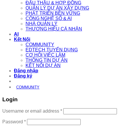
ĐẤU THẦU & HỢP ĐỒNG
QUẢN LÝ DỰ ÁN XÂY DỰNG
PHÁT TRIỂN BỀN VỮNG
CÔNG NGHỆ SỐ & AI
NHÀ QUẢN LÝ
THƯƠNG HIỆU CÁ NHÂN
AI
Kết Nối
COMMUNITY
EDTECH TUYỂN DỤNG
CƠ HỘI VIỆC LÀM
THÔNG TIN DỰ ÁN
KẾT NỐI DỰ ÁN
Đăng nhập
Đăng ký
COMMUNITY
Login
Required
Username or email address
*
Required
Password
*