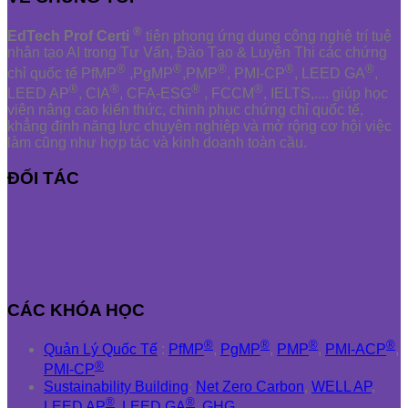
®
EdTech Prof Certi
tiên phong ứng dụng công nghệ trí tuệ
nhân tạo AI trong Tư Vấn, Đào Tạo & Luyện Thi các chứng
®
®
®
®
®
chỉ quốc tế PfMP
,PgMP
,PMP
, PMI-CP
, LEED GA
,
®
®
®
®
LEED AP
, CIA
, CFA-ESG
, FCCM
, IELTS,.... giúp học
viên nâng cao kiến thức, chinh phục chứng chỉ quốc tế,
khẳng định năng lực chuyên nghiệp và mở rộng cơ hội việc
làm cũng như hợp tác và kinh doanh toàn cầu.
ĐỐI TÁC
CÁC KHÓA HỌC
®
®
®
®
Quản Lý Quốc Tế
:
PfMP
,
PgMP
,
PMP
,
PMI-ACP
,
®
PMI-CP
Sustainability Building
:
Net Zero Carbon
,
WELL AP
,
®
®
LEED AP
,
LEED GA
,
GHG