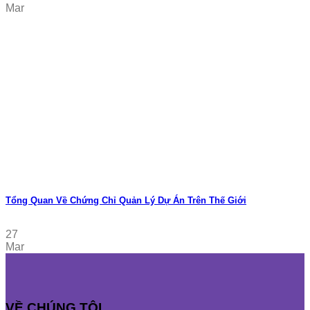
Mar
Tổng Quan Về Chứng Chỉ Quản Lý Dự Án Trên Thế Giới
27
Mar
VỀ CHÚNG TÔI