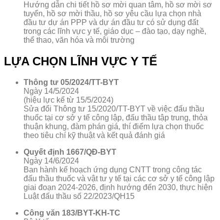
Hướng dẫn chi tiết hồ sơ mời quan tâm, hồ sơ mời sơ
tuyển, hồ sơ mời thầu, hồ sơ yêu cầu lựa chọn nhà
đầu tư dự án PPP và dự án đầu tư có sử dụng đất
trong các lĩnh vực y tế, giáo dục – đào tạo, dạy nghề,
thể thao, văn hóa và môi trường
LỰA CHỌN LĨNH VỰC Y TẾ
Thông tư 05/2024/TT-BYT
Ngày 14/5/2024
(hiệu lực kể từ 15/5/2024)
Sửa đổi Thông tư 15/2020/TT-BYT về việc đấu thầu
thuốc tại cơ sở y tế công lập, đấu thầu tập trung, thỏa
thuận khung, đàm phán giá, thí điểm lựa chọn thuốc
theo tiêu chí kỹ thuật và kết quả đánh giá
Quyết định 1667/QĐ-BYT
Ngày 14/6/2024
Ban hành kế hoạch ứng dụng CNTT trong công tác
đấu thầu thuốc và vật tư y tế tại các cơ sở y tế công lập
giai đoạn 2024-2026, định hướng đến 2030, thực hiện
Luật đấu thầu số 22/2023/QH15
Công văn 183/BYT-KH-TC