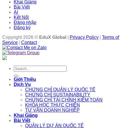
Khai Giảng
Bài Viết
AI
Kết Nối
Đăng nhập
Đăng ký
Copyright 2026 ©
EduX Global
|
Privacy Policy
|
Terms of
Service
|
Contact
Search
for:
Giới Thiệu
Dịch Vụ
CHỨNG CHỈ QUẢN LÝ QUỐC TẾ
CHỨNG CHỈ SUSTAINABILITY
CHỨNG CHỈ TÀI CHÍNH KIỂM TOÁN
KHÓA HỌC THỰC CHIẾN
TƯ VẤN DOANH NGHIỆP
Khai Giảng
Bài Viết
QUẢN LÝ DỰ ÁN QUỐC TẾ