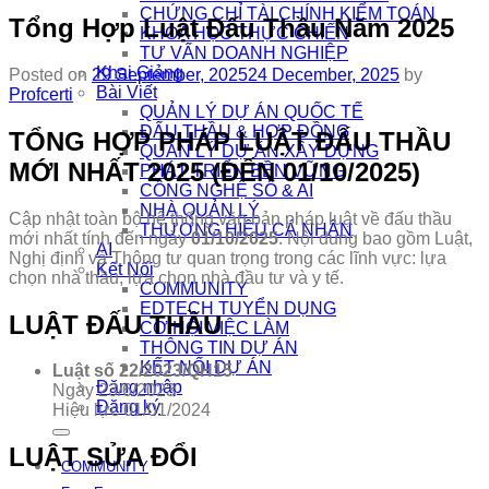
CHỨNG CHỈ TÀI CHÍNH KIỂM TOÁN
Tổng Hợp Luật Đấu Thầu Năm 2025
KHÓA HỌC THỰC CHIẾN
TƯ VẤN DOANH NGHIỆP
Khai Giảng
Posted on
29 September, 2025
24 December, 2025
by
Bài Viết
Profcerti
QUẢN LÝ DỰ ÁN QUỐC TẾ
ĐẤU THẦU & HỢP ĐỒNG
TỔNG HỢP PHÁP LUẬT ĐẤU THẦU
QUẢN LÝ DỰ ÁN XÂY DỰNG
MỚI NHẤT 2025 (ĐẾN 01/10/2025)
PHÁT TRIỂN BỀN VỮNG
CÔNG NGHỆ SỐ & AI
NHÀ QUẢN LÝ
Cập nhật toàn bộ hệ thống văn bản pháp luật về đấu thầu
THƯƠNG HIỆU CÁ NHÂN
mới nhất tính đến ngày
01/10/2025
. Nội dung bao gồm Luật,
AI
Nghị định và Thông tư quan trọng trong các lĩnh vực: lựa
Kết Nối
chọn nhà thầu, lựa chọn nhà đầu tư và y tế.
COMMUNITY
EDTECH TUYỂN DỤNG
LUẬT ĐẤU THẦU
CƠ HỘI VIỆC LÀM
THÔNG TIN DỰ ÁN
KẾT NỐI DỰ ÁN
Luật số 22/2023/QH15
Đăng nhập
Ngày 23/6/2023
Đăng ký
Hiệu lực 01/01/2024
LUẬT SỬA ĐỔI
COMMUNITY