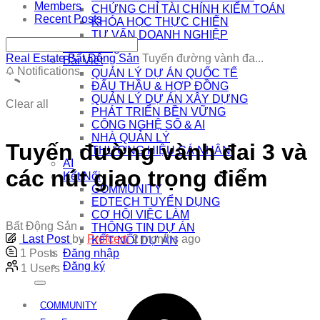
Members
CHỨNG CHỈ TÀI CHÍNH KIỂM TOÁN
Recent Posts
KHÓA HỌC THỰC CHIẾN
TƯ VẤN DOANH NGHIỆP
Khai Giảng
Real Estate
Bất Động Sản
Tuyến đường vành đa...
Bài Viết
Notifications
QUẢN LÝ DỰ ÁN QUỐC TẾ
ĐẤU THẦU & HỢP ĐỒNG
QUẢN LÝ DỰ ÁN XÂY DỰNG
Clear all
PHÁT TRIỂN BỀN VỮNG
CÔNG NGHỆ SỐ & AI
NHÀ QUẢN LÝ
Tuyến đường vành đai 3 và
THƯƠNG HIỆU CÁ NHÂN
AI
các nút giao trọng điểm
Kết Nối
COMMUNITY
EDTECH TUYỂN DỤNG
CƠ HỘI VIỆC LÀM
Bất Động Sản
THÔNG TIN DỰ ÁN
Last Post
by
Profcerti
2 months ago
KẾT NỐI DỰ ÁN
Đăng nhập
1
Posts
Đăng ký
1
Users
COMMUNITY