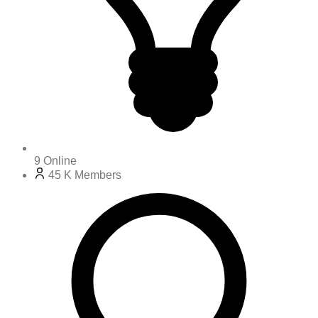
9
Online
45 K
Members