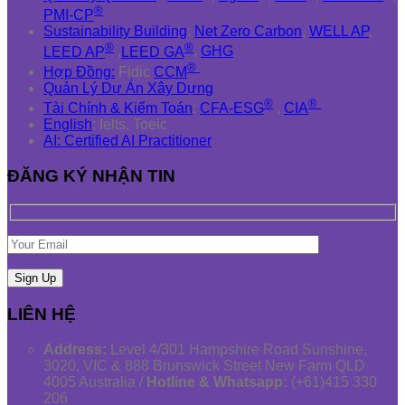
®
PMI-CP
Sustainability Building
:
Net Zero Carbon
,
WELL AP
,
®
®
LEED AP
,
LEED GA
,
GHG
®
Hợp Đồng:
Fidic
CCM
Quản Lý Dự Án Xây Dựng
®
®
Tài Chính & Kiểm Toán
:
CFA-ESG
,
CIA
English
: Ielts, Toeic
AI: Certified AI Practitioner
ĐĂNG KÝ NHẬN TIN
LIÊN HỆ
Address:
Level 4/301 Hampshire Road Sunshine,
3020, VIC & 888 Brunswick Street New Farm QLD
4005 Australia /
Hotline & Whatsapp:
(+61)415 330
206