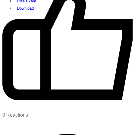
Free Exam
Download
0
Reactions