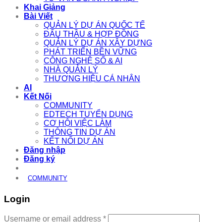
Khai Giảng
Bài Viết
QUẢN LÝ DỰ ÁN QUỐC TẾ
ĐẤU THẦU & HỢP ĐỒNG
QUẢN LÝ DỰ ÁN XÂY DỰNG
PHÁT TRIỂN BỀN VỮNG
CÔNG NGHỆ SỐ & AI
NHÀ QUẢN LÝ
THƯƠNG HIỆU CÁ NHÂN
AI
Kết Nối
COMMUNITY
EDTECH TUYỂN DỤNG
CƠ HỘI VIỆC LÀM
THÔNG TIN DỰ ÁN
KẾT NỐI DỰ ÁN
Đăng nhập
Đăng ký
COMMUNITY
Login
Required
Username or email address
*