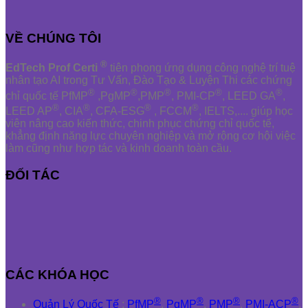
VỀ CHÚNG TÔI
®
EdTech Prof Certi
tiên phong ứng dụng công nghệ trí tuệ
nhân tạo AI trong Tư Vấn, Đào Tạo & Luyện Thi các chứng
®
®
®
®
®
chỉ quốc tế PfMP
,PgMP
,PMP
, PMI-CP
, LEED GA
,
®
®
®
®
LEED AP
, CIA
, CFA-ESG
, FCCM
, IELTS,.... giúp học
viên nâng cao kiến thức, chinh phục chứng chỉ quốc tế,
khẳng định năng lực chuyên nghiệp và mở rộng cơ hội việc
làm cũng như hợp tác và kinh doanh toàn cầu.
ĐỐI TÁC
CÁC KHÓA HỌC
®
®
®
®
Quản Lý Quốc Tế
:
PfMP
,
PgMP
,
PMP
,
PMI-ACP
,