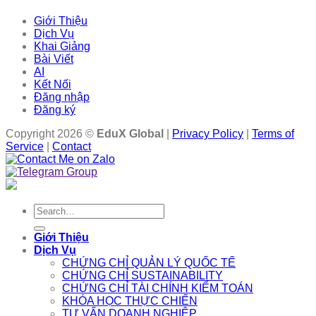
Giới Thiệu
Dịch Vụ
Khai Giảng
Bài Viết
AI
Kết Nối
Đăng nhập
Đăng ký
Copyright 2026 ©
EduX Global
|
Privacy Policy
|
Terms of
Service
|
Contact
Search
for:
Giới Thiệu
Dịch Vụ
CHỨNG CHỈ QUẢN LÝ QUỐC TẾ
CHỨNG CHỈ SUSTAINABILITY
CHỨNG CHỈ TÀI CHÍNH KIỂM TOÁN
KHÓA HỌC THỰC CHIẾN
TƯ VẤN DOANH NGHIỆP