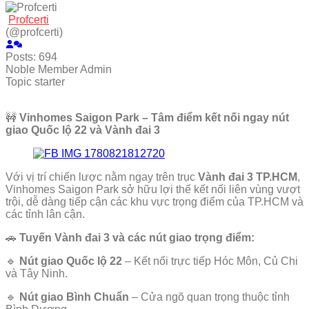
Profcerti
(@profcerti)
Posts: 694
Noble Member
Admin
Topic starter
🚧
Vinhomes Saigon Park – Tâm điểm kết nối ngay nút
giao Quốc lộ 22 và Vành đai 3
Với vị trí chiến lược nằm ngay trên trục
Vành đai 3 TP.HCM
,
Vinhomes Saigon Park sở hữu lợi thế kết nối liên vùng vượt
trội, dễ dàng tiếp cận các khu vực trọng điểm của TP.HCM và
các tỉnh lân cận.
🚗
Tuyến Vành đai 3 và các nút giao trọng điểm:
🔹
Nút giao Quốc lộ 22
– Kết nối trực tiếp Hóc Môn, Củ Chi
và Tây Ninh.
🔹
Nút giao Bình Chuẩn
– Cửa ngõ quan trọng thuộc tỉnh