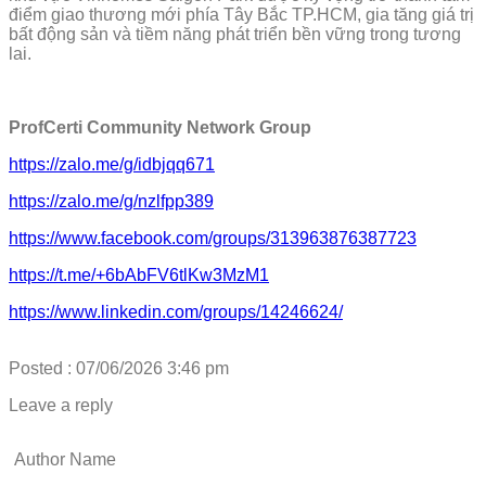
điểm giao thương mới phía Tây Bắc TP.HCM, gia tăng giá trị
bất động sản và tiềm năng phát triển bền vững trong tương
lai.
ProfCerti Community Network Group
https://zalo.me/g/idbjqq671
https://zalo.me/g/nzlfpp389
https://www.facebook.com/groups/313963876387723
https://t.me/+6bAbFV6tlKw3MzM1
https://www.linkedin.com/groups/14246624/
Posted : 07/06/2026 3:46 pm
Leave a reply
Author Name