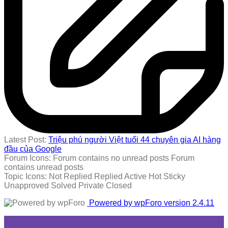
Latest Post:
Triệu phú người Việt tuổi 44 chuyên gia AI hàng
đầu của Google
Forum Icons:
Forum contains no unread posts
Forum
contains unread posts
Topic Icons:
Not Replied
Replied
Active
Hot
Sticky
Unapproved
Solved
Private
Closed
Powered by wpForo version 2.4.11