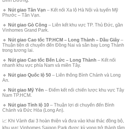
Bình Dương.
🔹
Nút giao Tân Vạn
– Kết nối Xa lộ Hà Nội và tuyến Mỹ
Phước – Tân Vạn.
🔹
Nút giao Gò Công
– Liên kết khu vực TP. Thủ Đức, gần
Vinhomes Grand Park.
🔹
Nút giao Cao tốc TP.HCM – Long Thành – Dầu Giây
–
Thuận tiện di chuyển đến Đồng Nai và sân bay Long Thành
trong tương lai.
🔹
Nút giao Cao tốc Bến Lức – Long Thành
– Kết nối
nhanh khu vực phía Nam và miền Tây.
🔹
Nút giao Quốc lộ 50
– Liên thông Bình Chánh và Long
An.
🔹
Nút giao Mỹ Yên
– Điểm kết nối chiến lược khu vực Tây
Nam TP.HCM.
🔹
Nút giao Tỉnh lộ 10
– Thuận lợi di chuyển đến Bình
Chánh và Đức Hòa (Long An).
📈 Khi Vành đai 3 hoàn thiện và đưa vào khai thác đồng bộ,
khu vực Vinhomes Saigon Park được kỳ vọng trở thành tâm