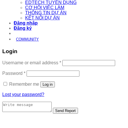
EDTECH TUYỂN DỤNG
CƠ HỘI VIỆC LÀM
THÔNG TIN DỰ ÁN
KẾT NỐI DỰ ÁN
Đăng nhập
Đăng ký
COMMUNITY
Login
Required
Username or email address
*
Required
Password
*
Remember me
Log in
Lost your password?