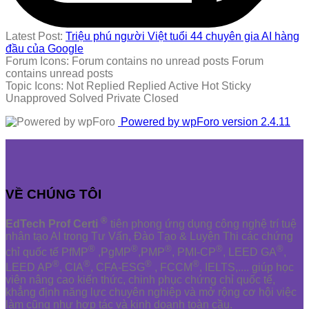
Latest Post:
Triệu phú người Việt tuổi 44 chuyên gia AI hàng
đầu của Google
Forum Icons:
Forum contains no unread posts
Forum
contains unread posts
Topic Icons:
Not Replied
Replied
Active
Hot
Sticky
Unapproved
Solved
Private
Closed
Powered by wpForo version 2.4.11
VỀ CHÚNG TÔI
®
EdTech Prof Certi
tiên phong ứng dụng công nghệ trí tuệ
nhân tạo AI trong Tư Vấn, Đào Tạo & Luyện Thi các chứng
®
®
®
®
®
chỉ quốc tế PfMP
,PgMP
,PMP
, PMI-CP
, LEED GA
,
®
®
®
®
LEED AP
, CIA
, CFA-ESG
, FCCM
, IELTS,.... giúp học
viên nâng cao kiến thức, chinh phục chứng chỉ quốc tế,
khẳng định năng lực chuyên nghiệp và mở rộng cơ hội việc
làm cũng như hợp tác và kinh doanh toàn cầu.