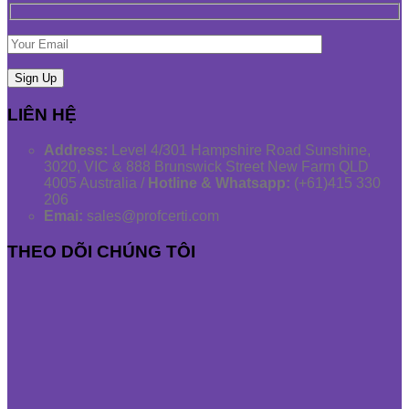
LIÊN HỆ
Address:
Level 4/301 Hampshire Road Sunshine,
3020, VIC & 888 Brunswick Street New Farm QLD
4005 Australia /
Hotline & Whatsapp:
(+61)415 330
206
Emai:
sales@profcerti.com
THEO DÕI CHÚNG TÔI