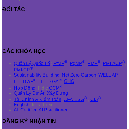
ĐỐI TÁC
CÁC KHÓA HỌC
®
®
®
®
Quản Lý Quốc Tế
:
PfMP
,
PgMP
,
PMP
,
PMI-ACP
,
®
PMI-CP
Sustainability Building
:
Net Zero Carbon
,
WELL AP
,
®
®
LEED AP
,
LEED GA
,
GHG
®
Hợp Đồng:
Fidic
CCM
Quản Lý Dự Án Xây Dựng
®
®
Tài Chính & Kiểm Toán
:
CFA-ESG
,
CIA
English
: Ielts, Toeic
AI: Certified AI Practitioner
ĐĂNG KÝ NHẬN TIN