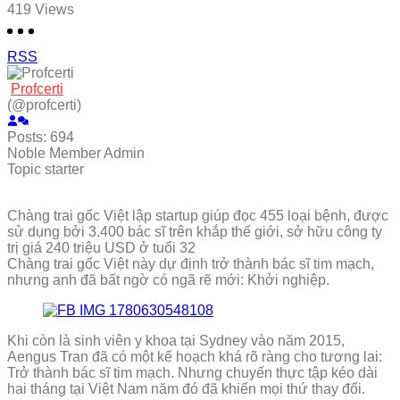
419
Views
RSS
Profcerti
(@profcerti)
Posts: 694
Noble Member
Admin
Topic starter
Chàng trai gốc Việt lập startup giúp đọc 455 loại bệnh, được
sử dụng bởi 3.400 bác sĩ trên khắp thế giới, sở hữu công ty
trị giá 240 triệu USD ở tuổi 32
Chàng trai gốc Việt này dự định trở thành bác sĩ tim mạch,
nhưng anh đã bất ngờ có ngã rẽ mới: Khởi nghiệp.
Khi còn là sinh viên y khoa tại Sydney vào năm 2015,
Aengus Tran đã có một kế hoạch khá rõ ràng cho tương lai:
Trở thành bác sĩ tim mạch. Nhưng chuyến thực tập kéo dài
hai tháng tại Việt Nam năm đó đã khiến mọi thứ thay đổi.