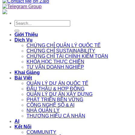
Search
for:
Giới Thiệu
Dịch Vụ
CHỨNG CHỈ QUẢN LÝ QUỐC TẾ
CHỨNG CHỈ SUSTAINABILITY
CHỨNG CHỈ TÀI CHÍNH KIỂM TOÁN
KHÓA HỌC THỰC CHIẾN
TƯ VẤN DOANH NGHIỆP
Khai Giảng
Bài Viết
QUẢN LÝ DỰ ÁN QUỐC TẾ
ĐẤU THẦU & HỢP ĐỒNG
QUẢN LÝ DỰ ÁN XÂY DỰNG
PHÁT TRIỂN BỀN VỮNG
CÔNG NGHỆ SỐ & AI
NHÀ QUẢN LÝ
THƯƠNG HIỆU CÁ NHÂN
AI
Kết Nối
COMMUNITY