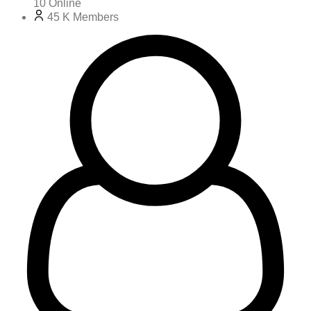
10
Online
45 K
Members