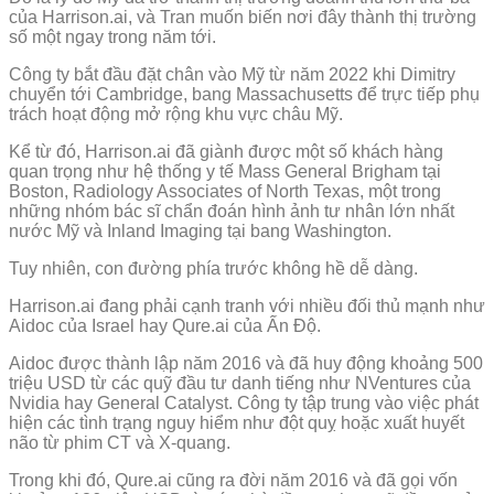
của Harrison.ai, và Tran muốn biến nơi đây thành thị trường
số một ngay trong năm tới.
Công ty bắt đầu đặt chân vào Mỹ từ năm 2022 khi Dimitry
chuyển tới Cambridge, bang Massachusetts để trực tiếp phụ
trách hoạt động mở rộng khu vực châu Mỹ.
Kể từ đó, Harrison.ai đã giành được một số khách hàng
quan trọng như hệ thống y tế Mass General Brigham tại
Boston, Radiology Associates of North Texas, một trong
những nhóm bác sĩ chẩn đoán hình ảnh tư nhân lớn nhất
nước Mỹ và Inland Imaging tại bang Washington.
Tuy nhiên, con đường phía trước không hề dễ dàng.
Harrison.ai đang phải cạnh tranh với nhiều đối thủ mạnh như
Aidoc của Israel hay Qure.ai của Ấn Độ.
Aidoc được thành lập năm 2016 và đã huy động khoảng 500
triệu USD từ các quỹ đầu tư danh tiếng như NVentures của
Nvidia hay General Catalyst. Công ty tập trung vào việc phát
hiện các tình trạng nguy hiểm như đột quỵ hoặc xuất huyết
não từ phim CT và X-quang.
Trong khi đó, Qure.ai cũng ra đời năm 2016 và đã gọi vốn