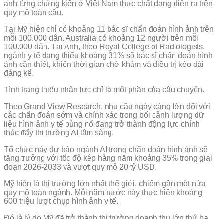
anh từng chứng kiến ở Việt Nam thực chất đang diễn ra trên
quy mô toàn cầu.
Tại Mỹ hiện chỉ có khoảng 11 bác sĩ chẩn đoán hình ảnh trên
mỗi 100.000 dân. Australia có khoảng 12 người trên mỗi
100.000 dân. Tại Anh, theo Royal College of Radiologists,
ngành y tế đang thiếu khoảng 31% số bác sĩ chẩn đoán hình
ảnh cần thiết, khiến thời gian chờ khám và điều trị kéo dài
đáng kể.
Tình trạng thiếu nhân lực chỉ là một phần của câu chuyện.
Theo Grand View Research, nhu cầu ngày càng lớn đối với
các chẩn đoán sớm và chính xác trong bối cảnh lượng dữ
liệu hình ảnh y tế bùng nổ đang trở thành động lực chính
thúc đẩy thị trường AI lâm sàng.
Tổ chức này dự báo ngành AI trong chẩn đoán hình ảnh sẽ
tăng trưởng với tốc độ kép hàng năm khoảng 35% trong giai
đoạn 2026-2033 và vượt quy mô 20 tỷ USD.
Mỹ hiện là thị trường lớn nhất thế giới, chiếm gần một nửa
quy mô toàn ngành. Mỗi năm nước này thực hiện khoảng
600 triệu lượt chụp hình ảnh y tế.
Đó là lý do Mỹ đã trở thành thị trường doanh thu lớn thứ ba