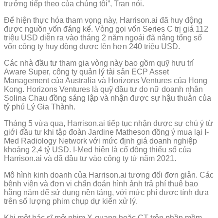
trưởng tiếp theo của chúng tôi”, Tran nói.
Để hiện thực hóa tham vọng này, Harrison.ai đã huy động
được nguồn vốn đáng kể. Vòng gọi vốn Series C trị giá 112
triệu USD diễn ra vào tháng 2 năm ngoái đã nâng tổng số
vốn công ty huy động được lên hơn 240 triệu USD.
Các nhà đầu tư tham gia vòng này bao gồm quỹ hưu trí
Aware Super, công ty quản lý tài sản ECP Asset
Management của Australia và Horizons Ventures của Hong
Kong. Horizons Ventures là quỹ đầu tư do nữ doanh nhân
Solina Chau đồng sáng lập và nhận được sự hậu thuẫn của
tỷ phú Lý Gia Thành.
Tháng 5 vừa qua, Harrison.ai tiếp tục nhận được sự chú ý từ
giới đầu tư khi tập đoàn Jardine Matheson đồng ý mua lại I-
Med Radiology Network với mức định giá doanh nghiệp
khoảng 2,4 tỷ USD. I-Med hiện là cổ đông thiểu số của
Harrison.ai và đã đầu tư vào công ty từ năm 2021.
Mô hình kinh doanh của Harrison.ai tương đối đơn giản. Các
bệnh viện và đơn vị chẩn đoán hình ảnh trả phí thuê bao
hằng năm để sử dụng nền tảng, với mức phí được tính dựa
trên số lượng phim chụp dự kiến xử lý.
Khi một bác sĩ mở phim X-quang hoặc CT trên phần mềm