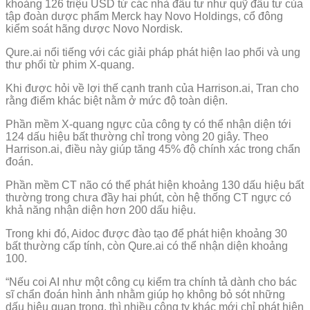
khoảng 126 triệu USD từ các nhà đầu tư như quỹ đầu tư của
tập đoàn dược phẩm Merck hay Novo Holdings, cổ đông
kiểm soát hãng dược Novo Nordisk.
Qure.ai nổi tiếng với các giải pháp phát hiện lao phổi và ung
thư phổi từ phim X-quang.
Khi được hỏi về lợi thế cạnh tranh của Harrison.ai, Tran cho
rằng điểm khác biệt nằm ở mức độ toàn diện.
Phần mềm X-quang ngực của công ty có thể nhận diện tới
124 dấu hiệu bất thường chỉ trong vòng 20 giây. Theo
Harrison.ai, điều này giúp tăng 45% độ chính xác trong chẩn
đoán.
Phần mềm CT não có thể phát hiện khoảng 130 dấu hiệu bất
thường trong chưa đầy hai phút, còn hệ thống CT ngực có
khả năng nhận diện hơn 200 dấu hiệu.
Trong khi đó, Aidoc được đào tạo để phát hiện khoảng 30
bất thường cấp tính, còn Qure.ai có thể nhận diện khoảng
100.
“Nếu coi AI như một công cụ kiểm tra chính tả dành cho bác
sĩ chẩn đoán hình ảnh nhằm giúp họ không bỏ sót những
dấu hiệu quan trọng, thì nhiều công ty khác mới chỉ phát hiện