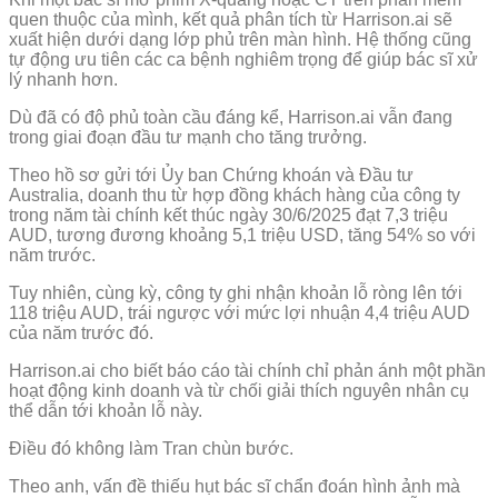
quen thuộc của mình, kết quả phân tích từ Harrison.ai sẽ
xuất hiện dưới dạng lớp phủ trên màn hình. Hệ thống cũng
tự động ưu tiên các ca bệnh nghiêm trọng để giúp bác sĩ xử
lý nhanh hơn.
Dù đã có độ phủ toàn cầu đáng kể, Harrison.ai vẫn đang
trong giai đoạn đầu tư mạnh cho tăng trưởng.
Theo hồ sơ gửi tới Ủy ban Chứng khoán và Đầu tư
Australia, doanh thu từ hợp đồng khách hàng của công ty
trong năm tài chính kết thúc ngày 30/6/2025 đạt 7,3 triệu
AUD, tương đương khoảng 5,1 triệu USD, tăng 54% so với
năm trước.
Tuy nhiên, cùng kỳ, công ty ghi nhận khoản lỗ ròng lên tới
118 triệu AUD, trái ngược với mức lợi nhuận 4,4 triệu AUD
của năm trước đó.
Harrison.ai cho biết báo cáo tài chính chỉ phản ánh một phần
hoạt động kinh doanh và từ chối giải thích nguyên nhân cụ
thể dẫn tới khoản lỗ này.
Điều đó không làm Tran chùn bước.
Theo anh, vấn đề thiếu hụt bác sĩ chẩn đoán hình ảnh mà