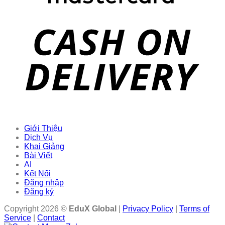
Giới Thiệu
Dịch Vụ
Khai Giảng
Bài Viết
AI
Kết Nối
Đăng nhập
Đăng ký
Copyright 2026 ©
EduX Global
|
Privacy Policy
|
Terms of
Service
|
Contact