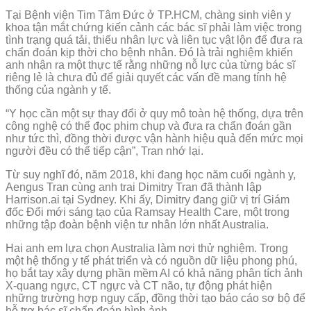
Tại Bệnh viện Tim Tâm Đức ở TP.HCM, chàng sinh viên y
khoa tận mắt chứng kiến cảnh các bác sĩ phải làm việc trong
tình trạng quá tải, thiếu nhân lực và liên tục vật lộn để đưa ra
chẩn đoán kịp thời cho bệnh nhân. Đó là trải nghiệm khiến
anh nhận ra một thực tế rằng những nỗ lực của từng bác sĩ
riêng lẻ là chưa đủ để giải quyết các vấn đề mang tính hệ
thống của ngành y tế.
“Y học cần một sự thay đổi ở quy mô toàn hệ thống, dựa trên
công nghệ có thể đọc phim chụp và đưa ra chẩn đoán gần
như tức thì, đồng thời được vận hành hiệu quả đến mức mọi
người đều có thể tiếp cận”, Tran nhớ lại.
Từ suy nghĩ đó, năm 2018, khi đang học năm cuối ngành y,
Aengus Tran cùng anh trai Dimitry Tran đã thành lập
Harrison.ai tại Sydney. Khi ấy, Dimitry đang giữ vị trí Giám
đốc Đổi mới sáng tạo của Ramsay Health Care, một trong
những tập đoàn bệnh viện tư nhân lớn nhất Australia.
Hai anh em lựa chọn Australia làm nơi thử nghiệm. Trong
một hệ thống y tế phát triển và có nguồn dữ liệu phong phú,
họ bắt tay xây dựng phần mềm AI có khả năng phân tích ảnh
X-quang ngực, CT ngực và CT não, tự động phát hiện
những trường hợp nguy cấp, đồng thời tạo báo cáo sơ bộ để
hỗ trợ bác sĩ chẩn đoán hình ảnh.