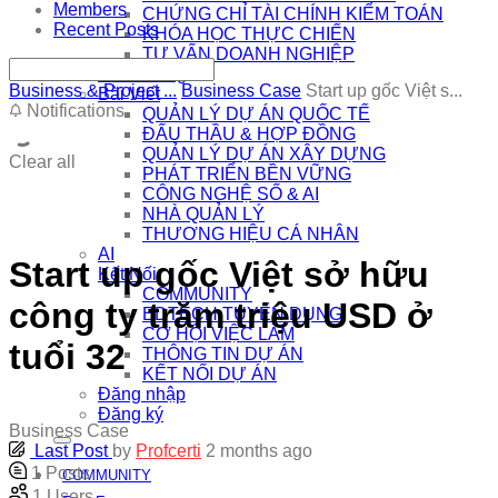
Members
CHỨNG CHỈ TÀI CHÍNH KIỂM TOÁN
Recent Posts
KHÓA HỌC THỰC CHIẾN
TƯ VẤN DOANH NGHIỆP
Khai Giảng
Business & Project ...
Business Case
Start up gốc Việt s...
Bài Viết
Notifications
QUẢN LÝ DỰ ÁN QUỐC TẾ
ĐẤU THẦU & HỢP ĐỒNG
QUẢN LÝ DỰ ÁN XÂY DỰNG
Clear all
PHÁT TRIỂN BỀN VỮNG
CÔNG NGHỆ SỐ & AI
NHÀ QUẢN LÝ
THƯƠNG HIỆU CÁ NHÂN
AI
Start up gốc Việt sở hữu
Kết Nối
COMMUNITY
công ty trăm triệu USD ở
EDTECH TUYỂN DỤNG
CƠ HỘI VIỆC LÀM
tuổi 32
THÔNG TIN DỰ ÁN
KẾT NỐI DỰ ÁN
Đăng nhập
Đăng ký
Business Case
Last Post
by
Profcerti
2 months ago
1
Posts
COMMUNITY
1
Users