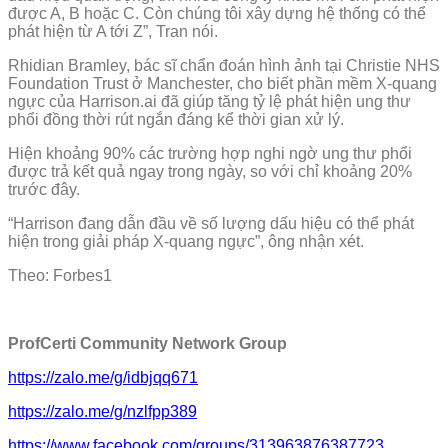
được A, B hoặc C. Còn chúng tôi xây dựng hệ thống có thể
phát hiện từ A tới Z”, Tran nói.
Rhidian Bramley, bác sĩ chẩn đoán hình ảnh tại Christie NHS
Foundation Trust ở Manchester, cho biết phần mềm X-quang
ngực của Harrison.ai đã giúp tăng tỷ lệ phát hiện ung thư
phổi đồng thời rút ngắn đáng kể thời gian xử lý.
Hiện khoảng 90% các trường hợp nghi ngờ ung thư phổi
được trả kết quả ngay trong ngày, so với chỉ khoảng 20%
trước đây.
“Harrison đang dẫn đầu về số lượng dấu hiệu có thể phát
hiện trong giải pháp X-quang ngực”, ông nhận xét.
Theo: Forbes1
ProfCerti Community Network Group
https://zalo.me/g/idbjqq671
https://zalo.me/g/nzlfpp389
https://www.facebook.com/groups/313963876387723