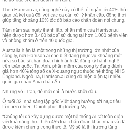
Theo Harrison.ai, công nghệ này có thể rút ngắn tới 40% thời
gian trả kết quả đối với các ca cần xử lý khẩn cấp, đồng thời
giúp tăng khoảng 10% tốc độ báo cáo chẩn đoán nói chung.
Tám năm sau ngày thành lập, phần mềm của Harrison.ai
hiện được hơn 3.400 bác sĩ sử dụng tại hơn 1.000 bệnh viện
và phòng khám ở trên 40 quốc gia.
Australia hiện là một trong những thị trường lớn nhất của
công ty, nơi Harrison.ai cho biết đang phục vụ khoảng một
nửa số bác sĩ chẩn đoán hình ảnh đã đăng ký hành nghề
trên toàn quốc. Tại Anh, phần mềm của công ty đang đánh
giá hơn 40% tổng số ca X-quang ngực thuộc hệ thống NHS
England. Ngoài ra, Harrison.ai cũng đã hiện diện tại nhiều
quốc gia châu Á và châu Âu.
Nhưng với Tran, đó mới chỉ là bước khởi đầu.
Ở tuổi 32, nhà sáng lập gốc Việt đang hướng tới mục tiêu
lớn hơn nhiều: Chinh phục thị trường Mỹ.
“Chúng tôi đã xây dựng được một hệ thống AI rất toàn diện
với khả năng thực hiện 455 loại chẩn đoán khác nhau và đã
được kiểm chứng trong thực tế. Mỹ sẽ là thị trường tăng