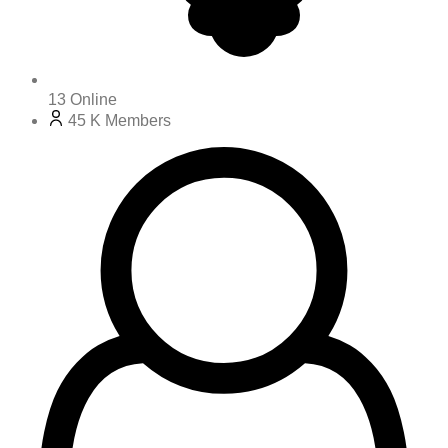
13
Online
45 K
Members