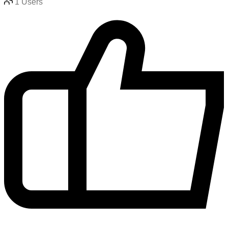
1
Users