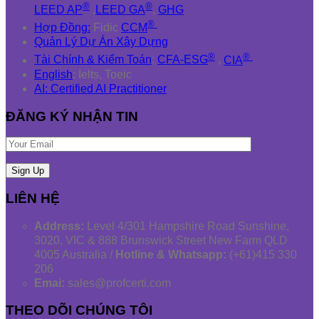
®
®
LEED AP
,
LEED GA
,
GHG
®
Hợp Đồng:
Fidic
CCM
Quản Lý Dự Án Xây Dựng
®
®
Tài Chính & Kiểm Toán
:
CFA-ESG
,
CIA
English
: Ielts, Toeic
AI: Certified AI Practitioner
ĐĂNG KÝ NHẬN TIN
LIÊN HỆ
Address:
Level 4/301 Hampshire Road Sunshine,
3020, VIC & 888 Brunswick Street New Farm QLD
4005 Australia /
Hotline & Whatsapp:
(+61)415 330
206
Emai:
sales@profcerti.com
THEO DÕI CHÚNG TÔI