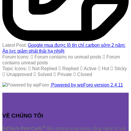
Latest Post:
Google mua được lô tín chỉ carbon sớm 2 năm:
Áp lực giảm phát thải hạ nhiệt
Forum Icons:
Forum contains no unread posts
Forum
contains unread posts
Topic Icons:
Not Replied
Replied
Active
Hot
Sticky
Unapproved
Solved
Private
Closed
Powered by wpForo version 2.4.11
VỀ CHÚNG TÔI
®
EdTech Prof Certi
tiên phong ứng dụng công nghệ trí tuệ