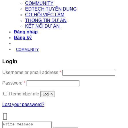
COMMUNITY
EDTECH TUYỂN DỤNG
CƠ HỘI VIỆC LÀM
THÔNG TIN DỰ ÁN
KẾT NỐI DỰ ÁN
Đăng nhập
Đăng ký
COMMUNITY
Login
Required
Username or email address
*
Required
Password
*
Remember me
Log in
Lost your password?