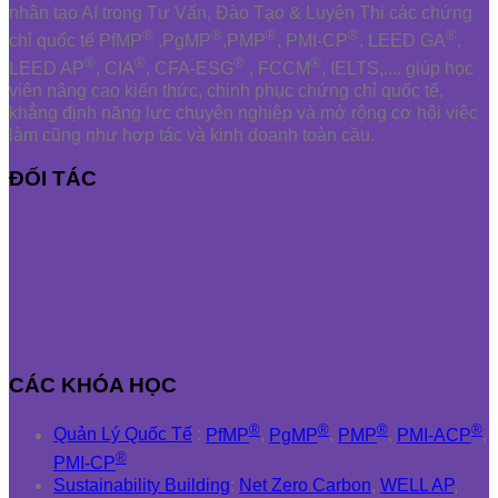
nhân tạo AI trong Tư Vấn, Đào Tạo & Luyện Thi các chứng
®
®
®
®
®
chỉ quốc tế PfMP
,PgMP
,PMP
, PMI-CP
, LEED GA
,
®
®
®
®
LEED AP
, CIA
, CFA-ESG
, FCCM
, IELTS,.... giúp học
viên nâng cao kiến thức, chinh phục chứng chỉ quốc tế,
khẳng định năng lực chuyên nghiệp và mở rộng cơ hội việc
làm cũng như hợp tác và kinh doanh toàn cầu.
ĐỐI TÁC
CÁC KHÓA HỌC
®
®
®
®
Quản Lý Quốc Tế
:
PfMP
,
PgMP
,
PMP
,
PMI-ACP
,
®
PMI-CP
Sustainability Building
:
Net Zero Carbon
,
WELL AP
,