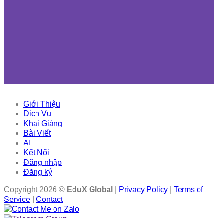
Giới Thiệu
Dịch Vụ
Khai Giảng
Bài Viết
AI
Kết Nối
Đăng nhập
Đăng ký
Copyright 2026 ©
EduX Global
|
Privacy Policy
|
Terms of
Service
|
Contact