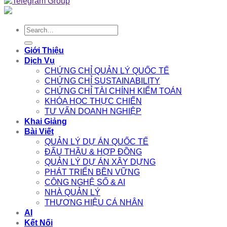
Search
for:
Giới Thiệu
Dịch Vụ
CHỨNG CHỈ QUẢN LÝ QUỐC TẾ
CHỨNG CHỈ SUSTAINABILITY
CHỨNG CHỈ TÀI CHÍNH KIỂM TOÁN
KHÓA HỌC THỰC CHIẾN
TƯ VẤN DOANH NGHIỆP
Khai Giảng
Bài Viết
QUẢN LÝ DỰ ÁN QUỐC TẾ
ĐẤU THẦU & HỢP ĐỒNG
QUẢN LÝ DỰ ÁN XÂY DỰNG
PHÁT TRIỂN BỀN VỮNG
CÔNG NGHỆ SỐ & AI
NHÀ QUẢN LÝ
THƯƠNG HIỆU CÁ NHÂN
AI
Kết Nối