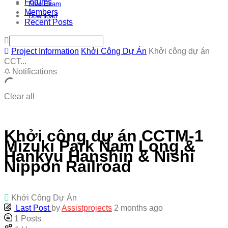
Forums
Free Exam
Members
Download
Recent Posts
Project Information
Khởi Công Dự Án
Khởi công dự án
CCT...
Notifications
Clear all
Khởi công dự án CCTM-1
Mizuki Park Nam Long &
Hankyu Hanshin & Nishi
Nippon Railroad
Khởi Công Dự Án
Last Post
by
Assistprojects
2 months ago
1
Posts