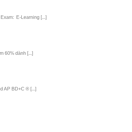
am: E-Learning [...]
 60% dành [...]
 AP BD+C ® [...]