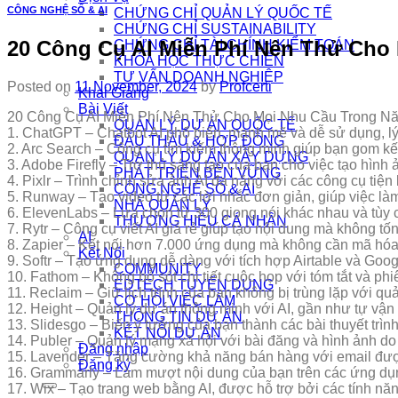
CÔNG NGHỆ SỐ & AI
CHỨNG CHỈ QUẢN LÝ QUỐC TẾ
CHỨNG CHỈ SUSTAINABILITY
20 Công Cụ AI Miễn Phí Nên Thử Cho
CHỨNG CHỈ TÀI CHÍNH KIỂM TOÁN
KHÓA HỌC THỰC CHIẾN
TƯ VẤN DOANH NGHIỆP
Posted on
11 November, 2024
by
Profcerti
Khai Giảng
Bài Viết
20 Công Cụ AI Miễn Phí Nên Thử Cho Mọi Nhu Cầu Trong N
QUẢN LÝ DỰ ÁN QUỐC TẾ
1. ChatGPT – Chatbot AI phổ biến, mạnh mẽ và dễ sử dụng, l
ĐẤU THẦU & HỢP ĐỒNG
2. Arc Search – Công cụ tìm kiếm thông minh giúp bạn gom kết
QUẢN LÝ DỰ ÁN XÂY DỰNG
3. Adobe Firefly – Trợ thủ sáng tạo của bạn cho việc tạo hình 
PHÁT TRIỂN BỀN VỮNG
4. Pixlr – Trình chỉnh sửa ảnh AI đa năng với các công cụ tiệ
CÔNG NGHỆ SỐ & AI
5. Runway – Tạo video từ các lời nhắc đơn giản, giúp việc làm
NHÀ QUẢN LÝ
6. ElevenLabs – Lựa chọn từ 300 giọng nói khác nhau và tùy c
THƯƠNG HIỆU CÁ NHÂN
7. Rytr – Công cụ viết AI giá rẻ giúp tạo nội dung mà không tố
AI
8. Zapier – Kết nối hơn 7.000 ứng dụng mà không cần mã hóa
Kết Nối
9. Softr – Tạo ứng dụng dễ dàng với tích hợp Airtable và Goo
COMMUNITY
10. Fathom – Không bỏ sót chi tiết cuộc họp với tóm tắt và phi
EDTECH TUYỂN DỤNG
11. Reclaim – Giữ lịch trình của bạn không bị trùng lặp với quả
CƠ HỘI VIỆC LÀM
12. Height – Quản lý dự án thông minh với AI, gần như tự vận
THÔNG TIN DỰ ÁN
13. Slidesgo – Biến ý tưởng của bạn thành các bài thuyết trìn
KẾT NỐI DỰ ÁN
14. Publer – Quản lý mạng xã hội với bài đăng và hình ảnh do 
Đăng nhập
15. Lavender – Tăng cường khả năng bán hàng với email được
Đăng ký
16. Grammarly – Làm mượt nội dung của bạn trên các ứng dụng
17. Wix – Tạo trang web bằng AI, được hỗ trợ bởi các tính n