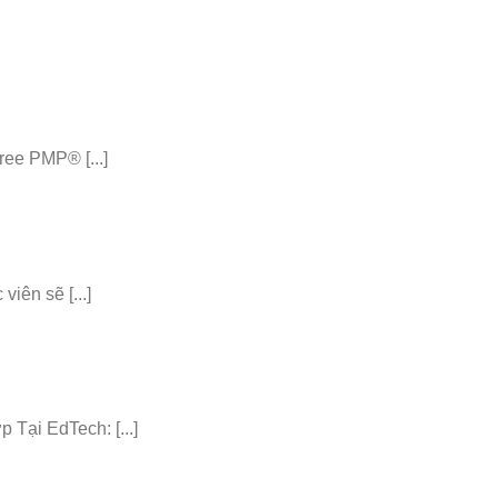
ee PMP® [...]
iên sẽ [...]
ại EdTech: [...]