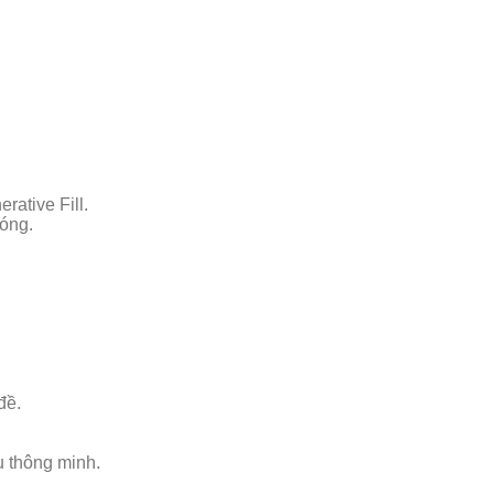
rative Fill.
hóng.
đề.
u thông minh.