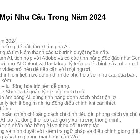
 Mọi Nhu Cầu Trong Năm 2024
ăm 2024
ý tưởng để bắt đầu khám phá AI.
 quả tìm kiếm thành các tab trình duyệt ngăn nắp.
ảnh AI, tích hợp với Adobe và có các tính năng độc đáo như Gene
n lợi như AI Cutout và Backdrop, lý tưởng để chỉnh sửa nhanh c
 video trở nên dễ tiếp cận với mọi người.
hỉnh chi tiết mức độ ổn định để phù hợp với nhu cầu của bạn.
n kém.
 – tự động hóa trở nên dễ dàng.
gle Sheets để quản lý dữ liệu mượt mà.
ên âm bằng AI, cùng tính năng danh sách phát tiện lợi.
n lý lịch thông minh, tự động điều chỉnh khi cần thiết.
 hành.
h hoàn chỉnh chỉ bằng cách chỉ định tiêu đề, phong cách và chủ 
AI tạo ra, đồng thời có các gợi ý xu hướng thông minh.
 cá nhân hóa bằng AI và theo dõi tương tác.
 và trình duyệt với kiểm tra ngữ pháp và điều chỉnh giọng điệ
ăng xây dựng trang mạnh mẽ của Wix.