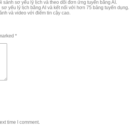
i sánh sơ yếu lý lịch và theo dõi đơn ứng tuyển bằng AI.
 sơ yếu lý lịch bằng AI và kết nối với hơn 75 bảng tuyển dụng.
 ảnh và video với điểm tin cậy cao.
 marked
*
ext time I comment.