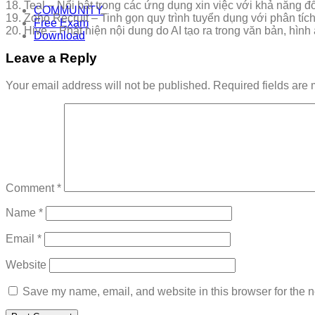
18. Teal – Nổi bật trong các ứng dụng xin việc với khả năng đố
COMMUNITY
19. Zoho Recruit – Tinh gọn quy trình tuyển dụng với phân tích
Free Exam
20. Hive – Phát hiện nội dung do AI tạo ra trong văn bản, hình
Download
Leave a Reply
Your email address will not be published.
Required fields are
Comment
*
Name
*
Email
*
Website
Save my name, email, and website in this browser for the n