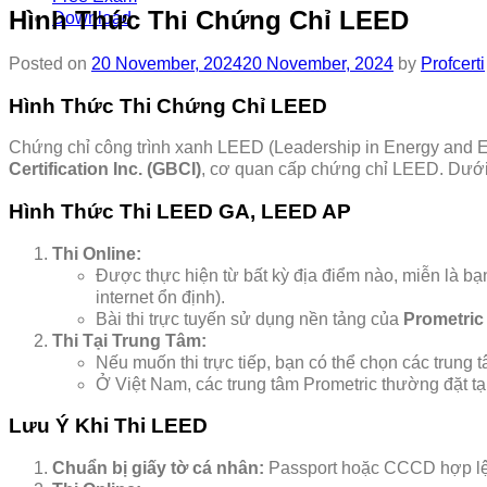
Hình Thức Thi Chứng Chỉ LEED
Download
Posted on
20 November, 2024
20 November, 2024
by
Profcerti
Hình Thức Thi Chứng Chỉ LEED
Chứng chỉ công trình xanh LEED (Leadership in Energy and E
Certification Inc. (GBCI)
, cơ quan cấp chứng chỉ LEED. Dưới đ
Hình Thức Thi LEED GA, LEED AP
Thi Online:
Được thực hiện từ bất kỳ địa điểm nào, miễn là bạn
internet ổn định).
Bài thi trực tuyến sử dụng nền tảng của
Prometric
Thi Tại Trung Tâm:
Nếu muốn thi trực tiếp, bạn có thể chọn các trung t
Ở Việt Nam, các trung tâm Prometric thường đặt tạ
Lưu Ý Khi Thi LEED
Chuẩn bị giấy tờ cá nhân:
Passport hoặc CCCD hợp lệ