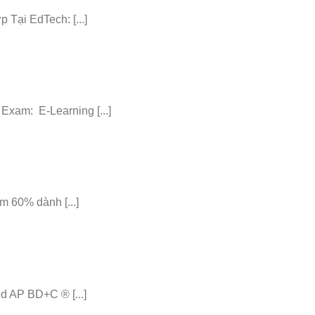
ại EdTech: [...]
am: E-Learning [...]
 60% dành [...]
 AP BD+C ® [...]