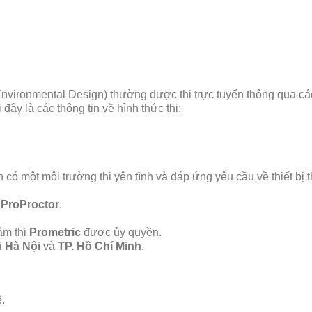
nvironmental Design) thường được thi trực tuyến thông qua c
ây là các thông tin về hình thức thi:
 có một môi trường thi yên tĩnh và đáp ứng yêu cầu về thiết bị t
 ProProctor
.
âm thi
Prometric
được ủy quyền.
i
Hà Nội
và
TP. Hồ Chí Minh
.
.