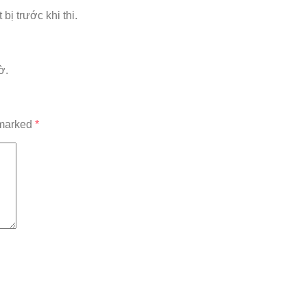
bị trước khi thi.
ờ.
 marked
*