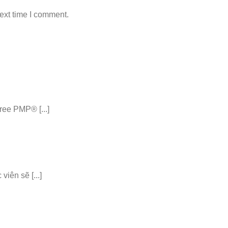
ext time I comment.
ee PMP® [...]
iên sẽ [...]