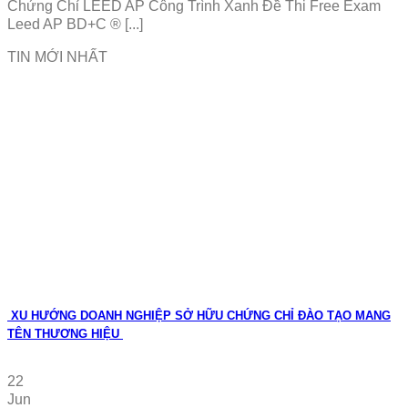
Chứng Chỉ LEED AP Công Trình Xanh Đề Thi Free Exam
Leed AP BD+C ® [...]
TIN MỚI NHẤT
XU HƯỚNG DOANH NGHIỆP SỞ HỮU CHỨNG CHỈ ĐÀO TẠO MANG
TÊN THƯƠNG HIỆU
22
Jun