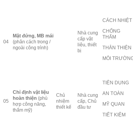
CÁCH NHIỆT
CHỐNG
Nhà cung
Mặt đứng, MB mái
THẤM
cấp vật
04
(phân cách trong /
liệu, thiết
ngoài công trình)
THÂN THIỆN
bị
MÔI TRƯỜN
TIỆN DỤNG
Chỉ
định vật liệu
AN TOÀN
Chủ
Nhà cung
hoàn thiện
(phù
05
nhiệm
cấp, Chủ
hợp công năng,
MỸ QUAN
thiết kế
đầu tư
thẩm mỹ)
TIẾT KIỆM