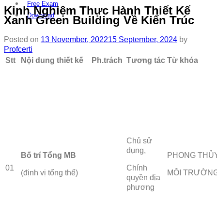
Free Exam
Kinh Nghiệm Thực Hành Thiết Kế
Download
Xanh Green Building Về Kiến Trúc
Posted on
13 November, 2022
15 September, 2024
by
Profcerti
Stt
Nội
dung thiết kế
Ph.
trách
Tương
tác
Từ
khóa
Chủ sử
dụng,
Bố
trí Tổng MB
PHONG THỦ
01
Chính
(định vị tổng thể)
MÔI TRƯỜN
quyền địa
phương