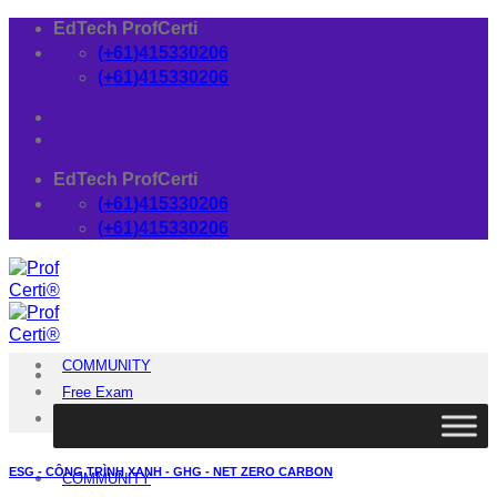
Skip
EdTech ProfCerti
to
(+61)415330206
content
(+61)415330206
EdTech ProfCerti
(+61)415330206
(+61)415330206
COMMUNITY
Free Exam
Download
ESG - CÔNG TRÌNH XANH - GHG - NET ZERO CARBON
COMMUNITY