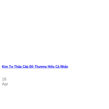
Kim Tự Tháp Cấp Độ Thương Hiệu Cá Nhân
18
Apr