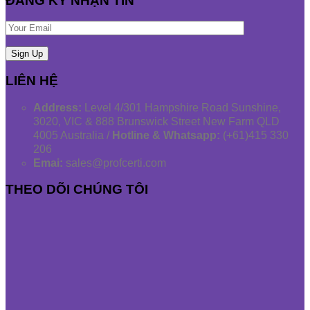
ĐĂNG KÝ NHẬN TIN
LIÊN HỆ
Address:
Level 4/301 Hampshire Road Sunshine,
3020, VIC & 888 Brunswick Street New Farm QLD
4005 Australia /
Hotline & Whatsapp:
(+61)415 330
206
Emai:
sales@profcerti.com
THEO DÕI CHÚNG TÔI