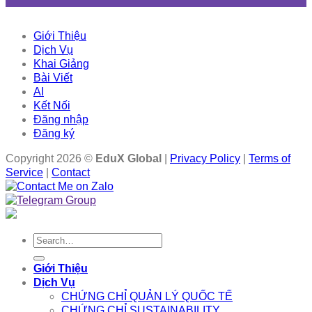
Giới Thiệu
Dịch Vụ
Khai Giảng
Bài Viết
AI
Kết Nối
Đăng nhập
Đăng ký
Copyright 2026 ©
EduX Global
|
Privacy Policy
|
Terms of
Service
|
Contact
Search
for:
Giới Thiệu
Dịch Vụ
CHỨNG CHỈ QUẢN LÝ QUỐC TẾ
CHỨNG CHỈ SUSTAINABILITY