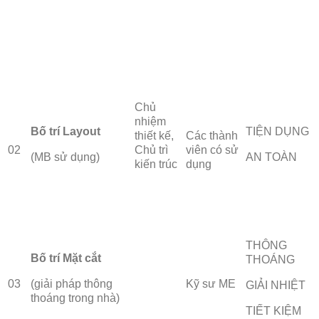
Chủ
nhiệm
Bố
trí Layout
TIỆN DỤNG
thiết kế,
Các thành
02
Chủ trì
viên có sử
(MB sử dụng)
AN TOÀN
kiến trúc
dụng
THÔNG
Bố
trí Mặt cắt
THOÁNG
03
(giải pháp thông
Kỹ sư ME
GIẢI NHIỆT
thoáng trong nhà)
TIẾT KIỆM