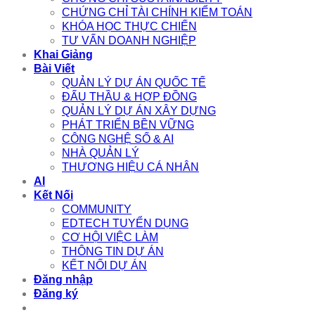
CHỨNG CHỈ TÀI CHÍNH KIỂM TOÁN
KHÓA HỌC THỰC CHIẾN
TƯ VẤN DOANH NGHIỆP
Khai Giảng
Bài Viết
QUẢN LÝ DỰ ÁN QUỐC TẾ
ĐẤU THẦU & HỢP ĐỒNG
QUẢN LÝ DỰ ÁN XÂY DỰNG
PHÁT TRIỂN BỀN VỮNG
CÔNG NGHỆ SỐ & AI
NHÀ QUẢN LÝ
THƯƠNG HIỆU CÁ NHÂN
AI
Kết Nối
COMMUNITY
EDTECH TUYỂN DỤNG
CƠ HỘI VIỆC LÀM
THÔNG TIN DỰ ÁN
KẾT NỐI DỰ ÁN
Đăng nhập
Đăng ký