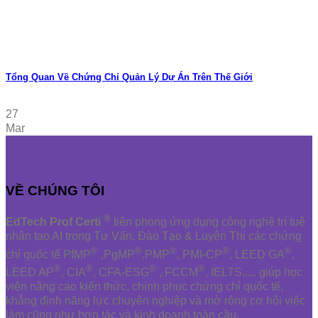
Tổng Quan Về Chứng Chỉ Quản Lý Dự Án Trên Thế Giới
27
Mar
VỀ CHÚNG TÔI
®
EdTech Prof Certi
tiên phong ứng dụng công nghệ trí tuệ
nhân tạo AI trong Tư Vấn, Đào Tạo & Luyện Thi các chứng
®
®
®
®
®
chỉ quốc tế PfMP
,PgMP
,PMP
, PMI-CP
, LEED GA
,
®
®
®
®
LEED AP
, CIA
, CFA-ESG
, FCCM
, IELTS,.... giúp học
viên nâng cao kiến thức, chinh phục chứng chỉ quốc tế,
khẳng định năng lực chuyên nghiệp và mở rộng cơ hội việc
làm cũng như hợp tác và kinh doanh toàn cầu.