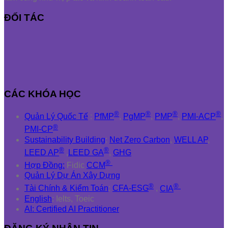
ĐỐI TÁC
CÁC KHÓA HỌC
®
®
®
®
Quản Lý Quốc Tế
:
PfMP
,
PgMP
,
PMP
,
PMI-ACP
,
®
PMI-CP
Sustainability Building
:
Net Zero Carbon
,
WELL AP
,
®
®
LEED AP
,
LEED GA
,
GHG
®
Hợp Đồng:
Fidic
CCM
Quản Lý Dự Án Xây Dựng
®
®
Tài Chính & Kiểm Toán
:
CFA-ESG
,
CIA
English
: Ielts, Toeic
AI: Certified AI Practitioner