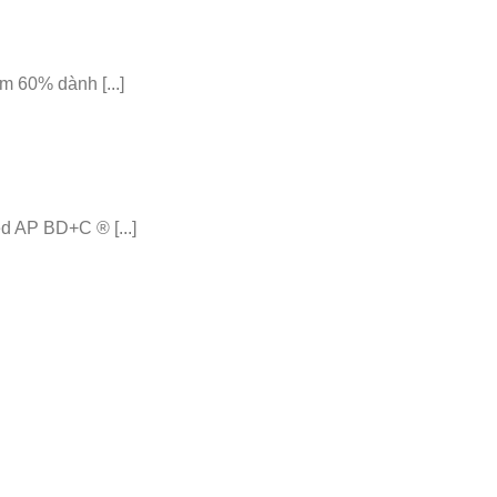
 60% dành [...]
 AP BD+C ® [...]