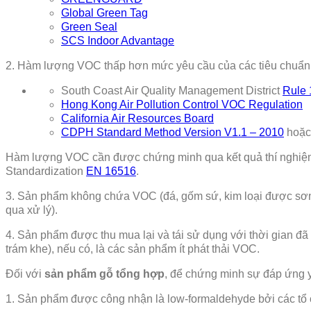
Global Green Tag
Green Seal
SCS Indoor Advantage
2. Hàm lượng VOC thấp hơn mức yêu cầu của các tiêu chuẩn,
South Coast Air Quality Management District
Rule 
Hong Kong Air Pollution Control VOC Regulation
California Air Resources Board
CDPH Standard Method Version V1.1 – 2010
hoặ
Hàm lượng VOC cần được chứng minh qua kết quả thí nghi
Standardization
EN 16516
.
3. Sản phẩm không chứa VOC (đá, gốm sứ, kim loại được sơn tĩ
qua xử lý).
4. Sản phẩm được thu mua lại và tái sử dụng với thời gian đã 
trám khe), nếu có, là các sản phẩm ít phát thải VOC.
Đối với
sản phẩm gỗ tổng hợp
, để chứng minh sự đáp ứng y
1. Sản phẩm được công nhận là low-formaldehyde bởi các tổ