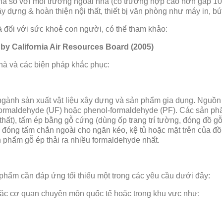
hà so với môi trường ngoài nhà (có trường hợp cao hơn gấp 10 
 dựng & hoàn thiện nội thất, thiết bị văn phòng như máy in, bút 
 đối với sức khoẻ con người, có thể tham khảo:
a, by California Air Resources Board (2005)
à và các biện pháp khắc phục:
ngành sản xuất vật liệu xây dựng và sản phẩm gia dụng. Nguồn 
a-formaldehyde (UF) hoặc phenol-formaldehyde (PF). Các sản p
 thất), tấm ép bằng gỗ cứng (dùng ốp trang trí tường, đóng đồ g
g đóng tấm chắn ngoài cho ngăn kéo, kệ tủ hoặc mặt trên của đồ
 phẩm gỗ ép thải ra nhiều formaldehyde nhất.
ẩm cần đáp ứng tối thiểu một trong các yêu cầu dưới đây:
ặc cơ quan chuyên môn quốc tế hoặc trong khu vực như: