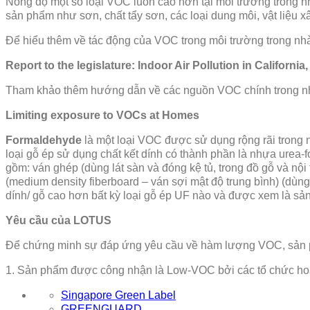
Nồng độ một số loại VOC luôn cao hơn tại môi trường trong n
sản phẩm như sơn, chất tẩy sơn, các loại dung môi, vật liệu xây
Để hiểu thêm về tác động của VOC trong môi trường trong nhà
Report to the legislature: Indoor Air Pollution in Californi
Tham khảo thêm hướng dẫn về các nguồn VOC chính trong nh
Limiting exposure to VOCs at Homes
Formaldehyde
là một loại VOC được sử dụng rộng rãi trong 
loại gỗ ép sử dụng chất kết dính có thành phần là nhựa ure
gồm: ván ghép (dùng lát sàn và đóng kệ tủ, trong đồ gỗ và nội
(medium density fiberboard – ván sợi mật độ trung bình) (dùn
dính/ gỗ cao hơn bất kỳ loại gỗ ép UF nào và được xem là sản
Yêu cầu của LOTUS
Để chứng minh sự đáp ứng yêu cầu về hàm lượng VOC, sản ph
1. Sản phẩm được công nhận là Low-VOC bởi các tổ chức ho
Singapore Green Label
GREENGUARD