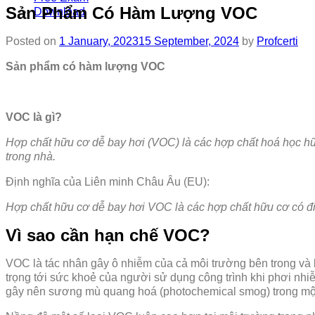
Sản Phẩm Có Hàm Lượng VOC
Download
Posted on
1 January, 2023
15 September, 2024
by
Profcerti
Sản phẩm có hàm lượng VOC
VOC là gì?
Hợp chất hữu cơ dễ bay hơi (VOC) là các hợp chất hoá học hữu
trong nhà.
Định nghĩa của Liên minh Châu Âu (EU):
Hợp chất hữu cơ dễ bay hơi VOC là các hợp chất hữu cơ có đ
Vì sao cần hạn chế VOC?
VOC là tác nhân gây ô nhiễm của cả môi trường bên trong và 
trọng tới sức khoẻ của người sử dụng công trình khi phơi nh
gây nên sương mù quang hoá (photochemical smog) trong một 