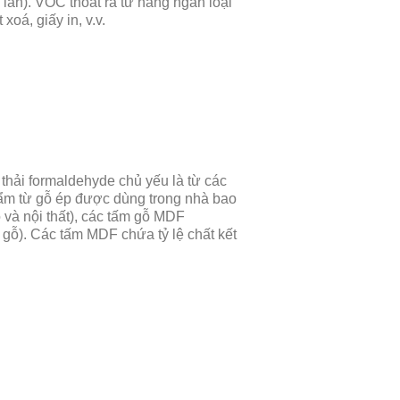
lần). VOC thoát ra từ hàng ngàn loại
xoá, giấy in, v.v.
thải formaldehyde chủ yếu là từ các
hẩm từ gỗ ép được dùng trong nhà bao
ỗ và nội thất), các tấm gỗ MDF
 gỗ). Các tấm MDF chứa tỷ lệ chất kết