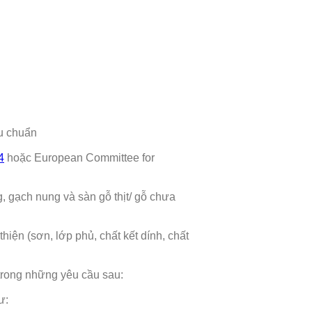
êu chuẩn
4
hoặc European Committee for
, gạch nung và sàn gỗ thịt/ gỗ chưa
hiện (sơn, lớp phủ, chất kết dính, chất
trong những yêu cầu sau:
ư: