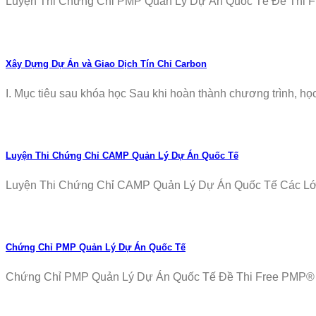
Luyện Thi Chứng Chỉ PMP Quản Lý Dự Án Quốc Tế Đề Thi Fr
Xây Dựng Dự Án và Giao Dịch Tín Chỉ Carbon
I. Mục tiêu sau khóa học Sau khi hoàn thành chương trình, học v
Luyện Thi Chứng Chỉ CAMP Quản Lý Dự Án Quốc Tế
Luyện Thi Chứng Chỉ CAMP Quản Lý Dự Án Quốc Tế Các Lớp T
Chứng Chỉ PMP Quản Lý Dự Án Quốc Tế
Chứng Chỉ PMP Quản Lý Dự Án Quốc Tế Đề Thi Free PMP® Ex