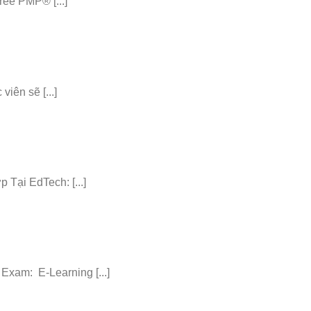
ee PMP® [...]
iên sẽ [...]
ại EdTech: [...]
am: E-Learning [...]