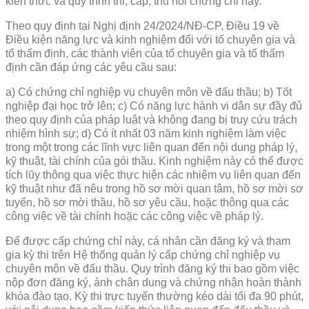
kiến thức và quy trình thi, cấp, thu hồi chứng chỉ này.
Theo quy định tại Nghị định 24/2024/NĐ-CP, Điều 19 về
Điều kiện năng lực và kinh nghiệm đối với tổ chuyên gia và
tổ thẩm định, các thành viên của tổ chuyên gia và tổ thẩm
định cần đáp ứng các yêu cầu sau:
a) Có chứng chỉ nghiệp vụ chuyên môn về đấu thầu; b) Tốt
nghiệp đại học trở lên; c) Có năng lực hành vi dân sự đầy đủ
theo quy định của pháp luật và không đang bị truy cứu trách
nhiệm hình sự; d) Có ít nhất 03 năm kinh nghiệm làm việc
trong một trong các lĩnh vực liên quan đến nội dung pháp lý,
kỹ thuật, tài chính của gói thầu. Kinh nghiệm này có thể được
tích lũy thông qua việc thực hiện các nhiệm vụ liên quan đến
kỹ thuật như đã nêu trong hồ sơ mời quan tâm, hồ sơ mời sơ
tuyển, hồ sơ mời thầu, hồ sơ yêu cầu, hoặc thông qua các
công việc về tài chính hoặc các công việc về pháp lý.
Để được cấp chứng chỉ này, cá nhân cần đăng ký và tham
gia kỳ thi trên Hệ thống quản lý cấp chứng chỉ nghiệp vụ
chuyên môn về đấu thầu. Quy trình đăng ký thi bao gồm việc
nộp đơn đăng ký, ảnh chân dung và chứng nhận hoàn thành
khóa đào tạo. Kỳ thi trực tuyến thường kéo dài tối đa 90 phút,