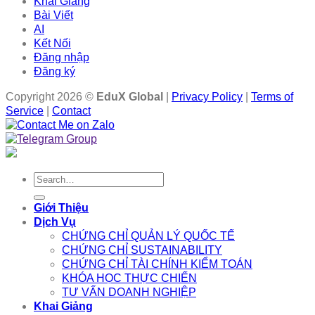
Khai Giảng
Bài Viết
AI
Kết Nối
Đăng nhập
Đăng ký
Copyright 2026 ©
EduX Global
|
Privacy Policy
|
Terms of
Service
|
Contact
Search
for:
Giới Thiệu
Dịch Vụ
CHỨNG CHỈ QUẢN LÝ QUỐC TẾ
CHỨNG CHỈ SUSTAINABILITY
CHỨNG CHỈ TÀI CHÍNH KIỂM TOÁN
KHÓA HỌC THỰC CHIẾN
TƯ VẤN DOANH NGHIỆP
Khai Giảng