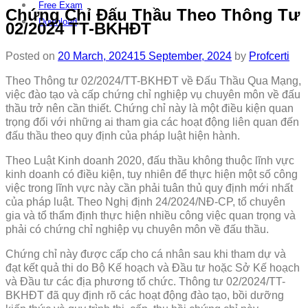
Free Exam
Chứng Chỉ Đấu Thầu Theo Thông Tư
Download
02/2024 TT-BKHĐT
Posted on
20 March, 2024
15 September, 2024
by
Profcerti
Theo Thông tư 02/2024/TT-BKHĐT về Đấu Thầu Qua Mạng,
việc đào tạo và cấp chứng chỉ nghiệp vụ chuyên môn về đấu
thầu trở nên cần thiết. Chứng chỉ này là một điều kiện quan
trọng đối với những ai tham gia các hoạt động liên quan đến
đấu thầu theo quy định của pháp luật hiện hành.
Theo Luật Kinh doanh 2020, đấu thầu không thuộc lĩnh vực
kinh doanh có điều kiện, tuy nhiên để thực hiện một số công
việc trong lĩnh vực này cần phải tuân thủ quy định mới nhất
của pháp luật. Theo Nghị định 24/2024/NĐ-CP, tổ chuyên
gia và tổ thẩm định thực hiện nhiều công việc quan trọng và
phải có chứng chỉ nghiệp vụ chuyên môn về đấu thầu.
Chứng chỉ này được cấp cho cá nhân sau khi tham dự và
đạt kết quả thi do Bộ Kế hoạch và Đầu tư hoặc Sở Kế hoạch
và Đầu tư các địa phương tổ chức. Thông tư 02/2024/TT-
BKHĐT đã quy định rõ các hoạt động đào tạo, bồi dưỡng