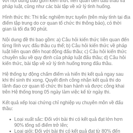
với nội dung bao gồm kiến thức liên quan đến đấu thầu và
pháp luật, cũng như các bài tập về xử lý tình huống.
Hình thức thi: Thi trắc nghiệm trực tuyến (trên máy tính tại địa
điểm tập trung do cơ quan tổ chức thi thông báo), có thời
gian là tối đa 90 phút.
Nội dung đề thi bao gồm: a) Câu hỏi kiến thức liên quan đến
từng lĩnh vực đấu thầu cụ thể; b) Câu hỏi kiến thức về pháp
luật liên quan đến hoạt động đấu thầu; c) Câu hỏi kiến thức
chuyên sâu về quy định của pháp luật đấu thầu; d) Câu hỏi
kiến thức, bài tập về xử lý tình huống trong đấu thầu.
Hệ thống tự động chấm điểm và hiển thị kết quả ngay sau
khi thí sinh thi xong. Quyết định công nhận kết quả thi do
lãnh đạo cơ quan tổ chức thi ban hành và được công khai
trên Hệ thống trong 05 ngày làm việc kể từ ngày thi.
Kết quả xếp loại chứng chỉ nghiệp vụ chuyên môn về đấu
thầu:
Loại xuất sắc: Đối với bài thi có kết quả đạt lớn hơn
90% tổng số điểm trở lên;
Loại giỏi: Đối với bài thi có kết quả đạt từ 80% đến