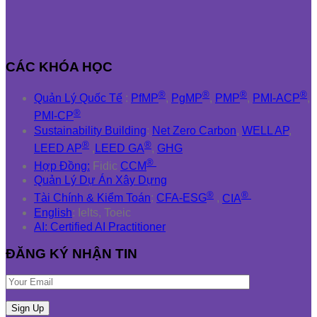
CÁC KHÓA HỌC
®
®
®
®
Quản Lý Quốc Tế
:
PfMP
,
PgMP
,
PMP
,
PMI-ACP
,
®
PMI-CP
Sustainability Building
:
Net Zero Carbon
,
WELL AP
,
®
®
LEED AP
,
LEED GA
,
GHG
®
Hợp Đồng:
Fidic
CCM
Quản Lý Dự Án Xây Dựng
®
®
Tài Chính & Kiểm Toán
:
CFA-ESG
,
CIA
English
: Ielts, Toeic
AI: Certified AI Practitioner
ĐĂNG KÝ NHẬN TIN