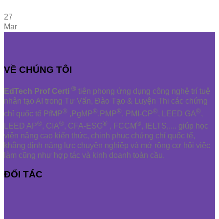
27
Mar
VỀ CHÚNG TÔI
®
EdTech Prof Certi
tiên phong ứng dụng công nghệ trí tuệ
nhân tạo AI trong Tư Vấn, Đào Tạo & Luyện Thi các chứng
®
®
®
®
®
chỉ quốc tế PfMP
,PgMP
,PMP
, PMI-CP
, LEED GA
,
®
®
®
®
LEED AP
, CIA
, CFA-ESG
, FCCM
, IELTS,.... giúp học
viên nâng cao kiến thức, chinh phục chứng chỉ quốc tế,
khẳng định năng lực chuyên nghiệp và mở rộng cơ hội việc
làm cũng như hợp tác và kinh doanh toàn cầu.
ĐỐI TÁC