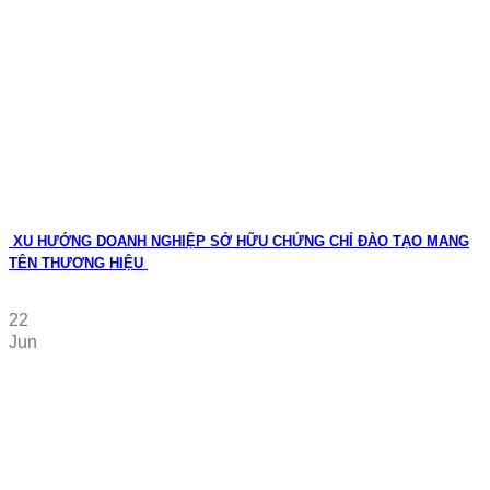
XU HƯỚNG DOANH NGHIỆP SỞ HỮU CHỨNG CHỈ ĐÀO TẠO MANG
TÊN THƯƠNG HIỆU
22
Jun