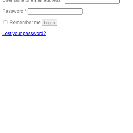
Username or email address
*
Required
Password
*
Remember me
Log in
Lost your password?