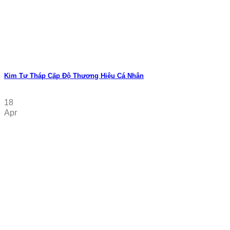
Kim Tự Tháp Cấp Độ Thương Hiệu Cá Nhân
18
Apr