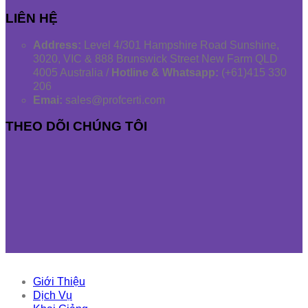
LIÊN HỆ
Address:
Level 4/301 Hampshire Road Sunshine,
3020, VIC & 888 Brunswick Street New Farm QLD
4005 Australia /
Hotline & Whatsapp:
(+61)415 330
206
Emai:
sales@profcerti.com
THEO DÕI CHÚNG TÔI
Giới Thiệu
Dịch Vụ