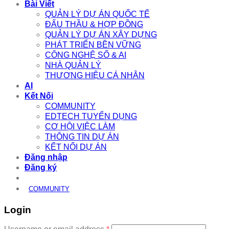
Bài Viết
QUẢN LÝ DỰ ÁN QUỐC TẾ
ĐẤU THẦU & HỢP ĐỒNG
QUẢN LÝ DỰ ÁN XÂY DỰNG
PHÁT TRIỂN BỀN VỮNG
CÔNG NGHỆ SỐ & AI
NHÀ QUẢN LÝ
THƯƠNG HIỆU CÁ NHÂN
AI
Kết Nối
COMMUNITY
EDTECH TUYỂN DỤNG
CƠ HỘI VIỆC LÀM
THÔNG TIN DỰ ÁN
KẾT NỐI DỰ ÁN
Đăng nhập
Đăng ký
COMMUNITY
Login
Required