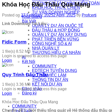
Khóa Học Đấu Thầu Qua Mạng
CHỨNG CHỈ TÀI CHÍNH KIỂM TOÁN
KHÓA HỌC THỰC CHIẾN
TƯ VẤN DOANH NGHIỆP
Posted on
27 February, 2025
2 April, 2025
by
Profcerti
Khai Giảng
Bài Viết
Link Download Tài Liệu:
QUẢN LÝ DỰ ÁN QUỐC TẾ
ĐẤU THẦU & HỢP ĐỒNG
QUẢN LÝ DỰ ÁN XÂY DỰNG
PHÁT TRIỂN BỀN VỮNG
Fidic Form
CÔNG NGHỆ SỐ & AI
NHÀ QUẢN LÝ
1 file(s)
8.52 MB
THƯƠNG HIỆU CÁ NHÂN
Login is required to access this page
AI
Login
Kết Nối
COMMUNITY
EDTECH TUYỂN DỤNG
Quy Trình Đấu Thầu
CƠ HỘI VIỆC LÀM
THÔNG TIN DỰ ÁN
KẾT NỐI DỰ ÁN
1 file(s)
3.36 MB
Đăng nhập
Login is required to access this page
Đăng ký
Login
Khóa Học Đấu Thầu Qua Mạng
COMMUNITY
Chuyên đề 1
:
Giới thiệu tổng qu
át về
Hệ thống đấu thầu
q
Free Exam