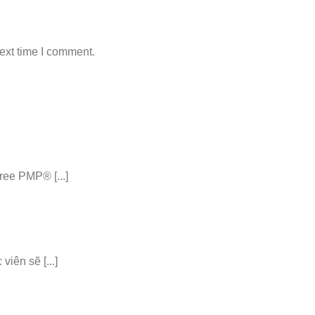
ext time I comment.
ee PMP® [...]
iên sẽ [...]