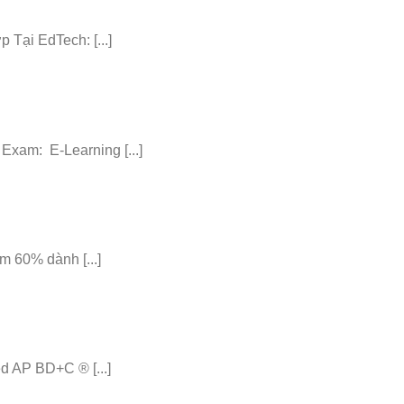
ại EdTech: [...]
am: E-Learning [...]
 60% dành [...]
 AP BD+C ® [...]