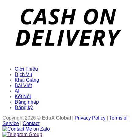
Giới Thiệu
Dịch Vụ
Khai Giảng
Bài Viết
AI
Kết Nối
Đăng nhập
Đăng ký
Copyright 2026 ©
EduX Global
|
Privacy Policy
|
Terms of
Service
|
Contact