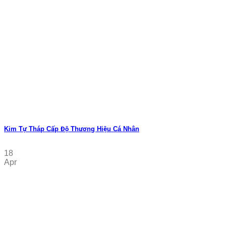
Kim Tự Tháp Cấp Độ Thương Hiệu Cá Nhân
18
Apr