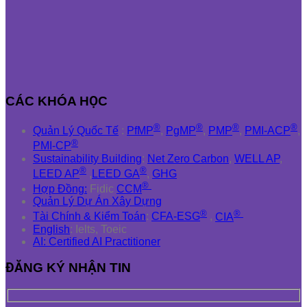
CÁC KHÓA HỌC
®
®
®
®
Quản Lý Quốc Tế
:
PfMP
,
PgMP
,
PMP
,
PMI-ACP
,
®
PMI-CP
Sustainability Building
:
Net Zero Carbon
,
WELL AP
,
®
®
LEED AP
,
LEED GA
,
GHG
®
Hợp Đồng:
Fidic
CCM
Quản Lý Dự Án Xây Dựng
®
®
Tài Chính & Kiểm Toán
:
CFA-ESG
,
CIA
English
: Ielts, Toeic
AI: Certified AI Practitioner
ĐĂNG KÝ NHẬN TIN