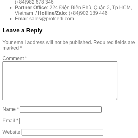
(+84)982 678 346
Partner Office:
224 Điện Biên Phủ, Quận 3, Tp HCM,
Vietnam /
Hotline/Zalo:
(+84)902 139 446
Emai:
sales@profcerti.com
Leave a Reply
Your email address will not be published.
Required fields are
marked
*
Comment
*
Name
*
Email
*
Website