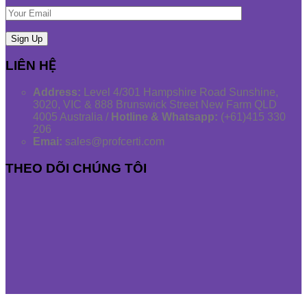
LIÊN HỆ
Address:
Level 4/301 Hampshire Road Sunshine,
3020, VIC & 888 Brunswick Street New Farm QLD
4005 Australia /
Hotline & Whatsapp:
(+61)415 330
206
Emai:
sales@profcerti.com
THEO DÕI CHÚNG TÔI