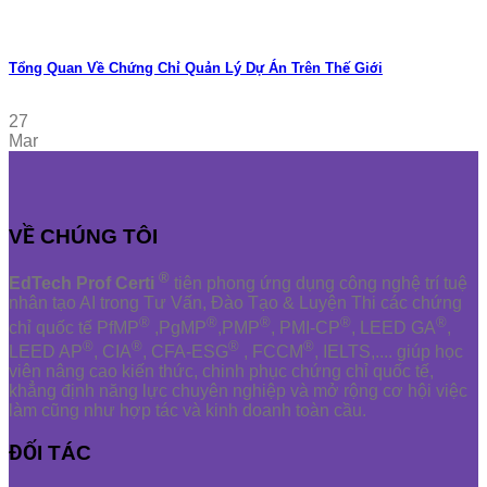
Tổng Quan Về Chứng Chỉ Quản Lý Dự Án Trên Thế Giới
27
Mar
VỀ CHÚNG TÔI
®
EdTech Prof Certi
tiên phong ứng dụng công nghệ trí tuệ
nhân tạo AI trong Tư Vấn, Đào Tạo & Luyện Thi các chứng
®
®
®
®
®
chỉ quốc tế PfMP
,PgMP
,PMP
, PMI-CP
, LEED GA
,
®
®
®
®
LEED AP
, CIA
, CFA-ESG
, FCCM
, IELTS,.... giúp học
viên nâng cao kiến thức, chinh phục chứng chỉ quốc tế,
khẳng định năng lực chuyên nghiệp và mở rộng cơ hội việc
làm cũng như hợp tác và kinh doanh toàn cầu.
ĐỐI TÁC