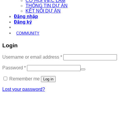
CƠ HỘI VIỆC LÀM
THÔNG TIN DỰ ÁN
KẾT NỐI DỰ ÁN
Đăng nhập
Đăng ký
COMMUNITY
Login
Required
Username or email address
*
Required
Password
*
Remember me
Log in
Lost your password?