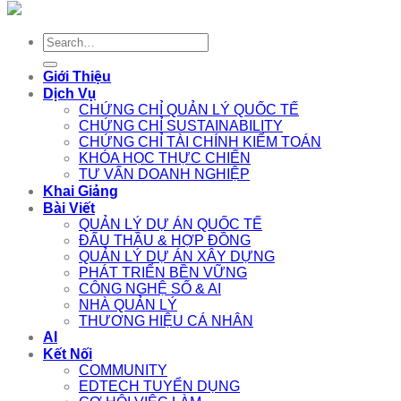
Search
for:
Giới Thiệu
Dịch Vụ
CHỨNG CHỈ QUẢN LÝ QUỐC TẾ
CHỨNG CHỈ SUSTAINABILITY
CHỨNG CHỈ TÀI CHÍNH KIỂM TOÁN
KHÓA HỌC THỰC CHIẾN
TƯ VẤN DOANH NGHIỆP
Khai Giảng
Bài Viết
QUẢN LÝ DỰ ÁN QUỐC TẾ
ĐẤU THẦU & HỢP ĐỒNG
QUẢN LÝ DỰ ÁN XÂY DỰNG
PHÁT TRIỂN BỀN VỮNG
CÔNG NGHỆ SỐ & AI
NHÀ QUẢN LÝ
THƯƠNG HIỆU CÁ NHÂN
AI
Kết Nối
COMMUNITY
EDTECH TUYỂN DỤNG