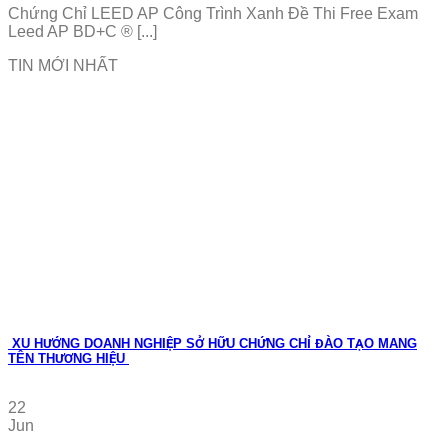
Chứng Chỉ LEED AP Công Trình Xanh Đề Thi Free Exam
Leed AP BD+C ® [...]
TIN MỚI NHẤT
XU HƯỚNG DOANH NGHIỆP SỞ HỮU CHỨNG CHỈ ĐÀO TẠO MANG
TÊN THƯƠNG HIỆU
22
Jun