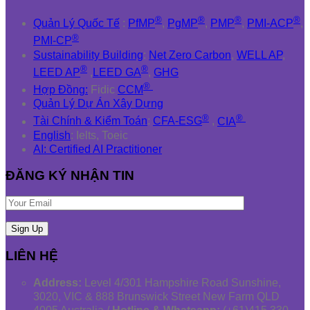
®
®
®
®
Quản Lý Quốc Tế
:
PfMP
,
PgMP
,
PMP
,
PMI-ACP
,
®
PMI-CP
Sustainability Building
:
Net Zero Carbon
,
WELL AP
,
®
®
LEED AP
,
LEED GA
,
GHG
®
Hợp Đồng:
Fidic
CCM
Quản Lý Dự Án Xây Dựng
®
®
Tài Chính & Kiểm Toán
:
CFA-ESG
,
CIA
English
: Ielts, Toeic
AI: Certified AI Practitioner
ĐĂNG KÝ NHẬN TIN
LIÊN HỆ
Address:
Level 4/301 Hampshire Road Sunshine,
3020, VIC & 888 Brunswick Street New Farm QLD