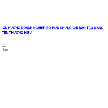
XU HƯỚNG DOANH NGHIỆP SỞ HỮU CHỨNG CHỈ ĐÀO TẠO MANG
TÊN THƯƠNG HIỆU
22
Jun