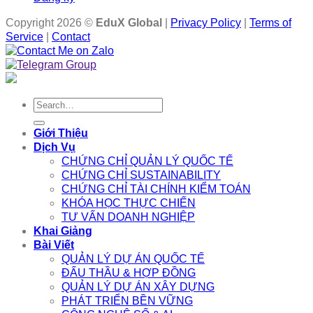
Copyright 2026 ©
EduX Global
|
Privacy Policy
|
Terms of
Service
|
Contact
Search
for:
Giới Thiệu
Dịch Vụ
CHỨNG CHỈ QUẢN LÝ QUỐC TẾ
CHỨNG CHỈ SUSTAINABILITY
CHỨNG CHỈ TÀI CHÍNH KIỂM TOÁN
KHÓA HỌC THỰC CHIẾN
TƯ VẤN DOANH NGHIỆP
Khai Giảng
Bài Viết
QUẢN LÝ DỰ ÁN QUỐC TẾ
ĐẤU THẦU & HỢP ĐỒNG
QUẢN LÝ DỰ ÁN XÂY DỰNG
PHÁT TRIỂN BỀN VỮNG