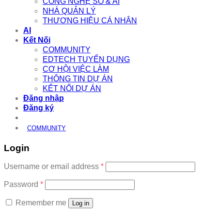
CÔNG NGHỆ SỐ & AI
NHÀ QUẢN LÝ
THƯƠNG HIỆU CÁ NHÂN
AI
Kết Nối
COMMUNITY
EDTECH TUYỂN DỤNG
CƠ HỘI VIỆC LÀM
THÔNG TIN DỰ ÁN
KẾT NỐI DỰ ÁN
Đăng nhập
Đăng ký
COMMUNITY
Login
Required
Username or email address
*
Required
Password
*
Remember me
Log in