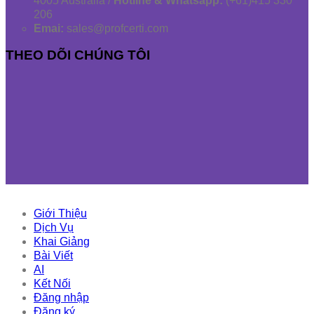
4005 Australia /
Hotline & Whatsapp:
(+61)415 330
206
Emai:
sales@profcerti.com
THEO DÕI CHÚNG TÔI
Giới Thiệu
Dịch Vụ
Khai Giảng
Bài Viết
AI
Kết Nối
Đăng nhập
Đăng ký