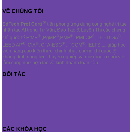
VỀ CHÚNG TÔI
®
EdTech Prof Certi
tiên phong ứng dụng công nghệ trí tuệ
nhân tạo AI trong Tư Vấn, Đào Tạo & Luyện Thi các chứng
®
®
®
®
®
chỉ quốc tế PfMP
,PgMP
,PMP
, PMI-CP
, LEED GA
,
®
®
®
®
LEED AP
, CIA
, CFA-ESG
, FCCM
, IELTS,.... giúp học
viên nâng cao kiến thức, chinh phục chứng chỉ quốc tế,
khẳng định năng lực chuyên nghiệp và mở rộng cơ hội việc
làm cũng như hợp tác và kinh doanh toàn cầu.
ĐỐI TÁC
CÁC KHÓA HỌC