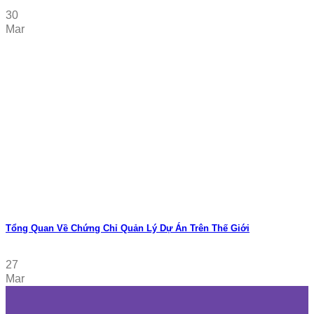
30
Mar
Tổng Quan Về Chứng Chỉ Quản Lý Dự Án Trên Thế Giới
27
Mar