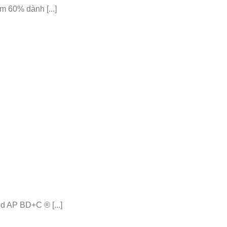
 60% dành [...]
 AP BD+C ® [...]