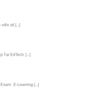
iên sẽ [...]
ại EdTech: [...]
am: E-Learning [...]