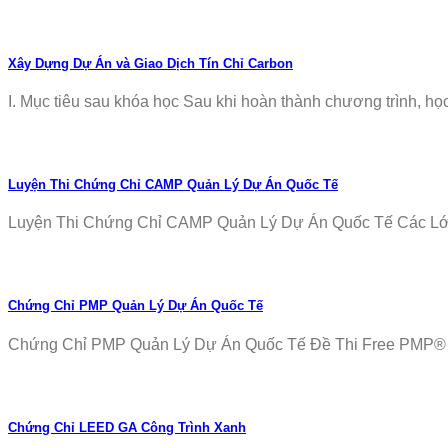
Xây Dựng Dự Án và Giao Dịch Tín Chỉ Carbon
I. Mục tiêu sau khóa học Sau khi hoàn thành chương trình, học v
Luyện Thi Chứng Chỉ CAMP Quản Lý Dự Án Quốc Tế
Luyện Thi Chứng Chỉ CAMP Quản Lý Dự Án Quốc Tế Các Lớp T
Chứng Chỉ PMP Quản Lý Dự Án Quốc Tế
Chứng Chỉ PMP Quản Lý Dự Án Quốc Tế Đề Thi Free PMP® Ex
Chứng Chỉ LEED GA Công Trình Xanh