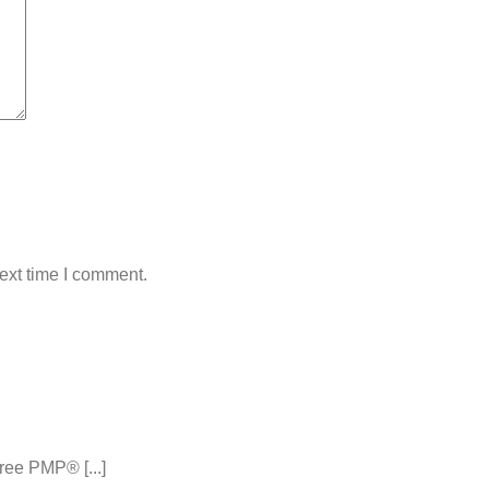
ext time I comment.
ee PMP® [...]