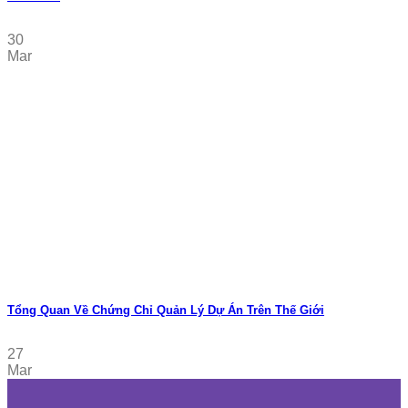
30
Mar
Tổng Quan Về Chứng Chỉ Quản Lý Dự Án Trên Thế Giới
27
Mar