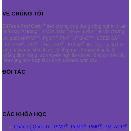
VỀ CHÚNG TÔI
®
EdTech Prof Certi
tiên phong ứng dụng công nghệ trí tuệ
nhân tạo AI trong Tư Vấn, Đào Tạo & Luyện Thi các chứng
®
®
®
®
®
chỉ quốc tế PfMP
,PgMP
,PMP
, PMI-CP
, LEED GA
,
®
®
®
®
LEED AP
, CIA
, CFA-ESG
, FCCM
, IELTS,.... giúp học
viên nâng cao kiến thức, chinh phục chứng chỉ quốc tế,
khẳng định năng lực chuyên nghiệp và mở rộng cơ hội việc
làm cũng như hợp tác và kinh doanh toàn cầu.
ĐỐI TÁC
CÁC KHÓA HỌC
®
®
®
®
Quản Lý Quốc Tế
:
PfMP
,
PgMP
,
PMP
,
PMI-ACP
,