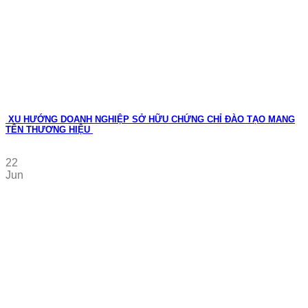
XU HƯỚNG DOANH NGHIỆP SỞ HỮU CHỨNG CHỈ ĐÀO TẠO MANG
TÊN THƯƠNG HIỆU
22
Jun