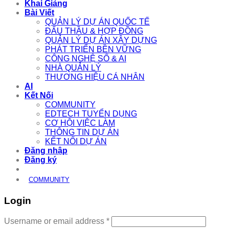
Khai Giảng
Bài Viết
QUẢN LÝ DỰ ÁN QUỐC TẾ
ĐẤU THẦU & HỢP ĐỒNG
QUẢN LÝ DỰ ÁN XÂY DỰNG
PHÁT TRIỂN BỀN VỮNG
CÔNG NGHỆ SỐ & AI
NHÀ QUẢN LÝ
THƯƠNG HIỆU CÁ NHÂN
AI
Kết Nối
COMMUNITY
EDTECH TUYỂN DỤNG
CƠ HỘI VIỆC LÀM
THÔNG TIN DỰ ÁN
KẾT NỐI DỰ ÁN
Đăng nhập
Đăng ký
COMMUNITY
Login
Required
Username or email address
*