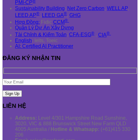
®
PMI-CP
Sustainability Building
:
Net Zero Carbon
,
WELL AP
,
®
®
LEED AP
,
LEED GA
,
GHG
®
Hợp Đồng:
Fidic
CCM
Quản Lý Dự Án Xây Dựng
®
®
Tài Chính & Kiểm Toán
:
CFA-ESG
,
CIA
English
: Ielts, Toeic
AI: Certified AI Practitioner
ĐĂNG KÝ NHẬN TIN
LIÊN HỆ
Address:
Level 4/301 Hampshire Road Sunshine,
3020, VIC & 888 Brunswick Street New Farm QLD
4005 Australia /
Hotline & Whatsapp:
(+61)415 330
206