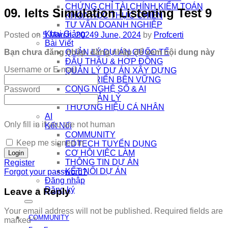
CHỨNG CHỈ TÀI CHÍNH KIỂM TOÁN
09. Ielts Simulation Listening Test 9
KHÓA HỌC THỰC CHIẾN
TƯ VẤN DOANH NGHIỆP
Khai Giảng
Posted on
5 March, 2024
9 June, 2024
by
Profcerti
Bài Viết
Bạn chưa đăng nhập, đăng nhập để xem nội dung này
QUẢN LÝ DỰ ÁN QUỐC TẾ
ĐẤU THẦU & HỢP ĐỒNG
Username or E-mail
QUẢN LÝ DỰ ÁN XÂY DỰNG
PHÁT TRIỂN BỀN VỮNG
CÔNG NGHỆ SỐ & AI
Password
NHÀ QUẢN LÝ
THƯƠNG HIỆU CÁ NHÂN
AI
Only fill in if you are not human
Kết Nối
COMMUNITY
Keep me signed in
EDTECH TUYỂN DỤNG
CƠ HỘI VIỆC LÀM
THÔNG TIN DỰ ÁN
Register
KẾT NỐI DỰ ÁN
Forgot your password?
Đăng nhập
Đăng ký
Leave a Reply
Your email address will not be published.
Required fields are
COMMUNITY
marked
*