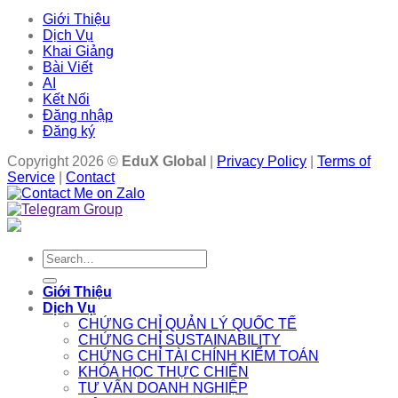
Giới Thiệu
Dịch Vụ
Khai Giảng
Bài Viết
AI
Kết Nối
Đăng nhập
Đăng ký
Copyright 2026 ©
EduX Global
|
Privacy Policy
|
Terms of
Service
|
Contact
Search
for:
Giới Thiệu
Dịch Vụ
CHỨNG CHỈ QUẢN LÝ QUỐC TẾ
CHỨNG CHỈ SUSTAINABILITY
CHỨNG CHỈ TÀI CHÍNH KIỂM TOÁN
KHÓA HỌC THỰC CHIẾN
TƯ VẤN DOANH NGHIỆP