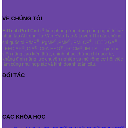
VỀ CHÚNG TÔI
®
EdTech Prof Certi
tiên phong ứng dụng công nghệ trí tuệ
nhân tạo AI trong Tư Vấn, Đào Tạo & Luyện Thi các chứng
®
®
®
®
®
chỉ quốc tế PfMP
,PgMP
,PMP
, PMI-CP
, LEED GA
,
®
®
®
®
LEED AP
, CIA
, CFA-ESG
, FCCM
, IELTS,.... giúp học
viên nâng cao kiến thức, chinh phục chứng chỉ quốc tế,
khẳng định năng lực chuyên nghiệp và mở rộng cơ hội việc
làm cũng như hợp tác và kinh doanh toàn cầu.
ĐỐI TÁC
CÁC KHÓA HỌC
®
®
®
®