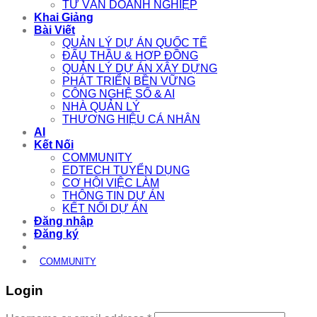
TƯ VẤN DOANH NGHIỆP
Khai Giảng
Bài Viết
QUẢN LÝ DỰ ÁN QUỐC TẾ
ĐẤU THẦU & HỢP ĐỒNG
QUẢN LÝ DỰ ÁN XÂY DỰNG
PHÁT TRIỂN BỀN VỮNG
CÔNG NGHỆ SỐ & AI
NHÀ QUẢN LÝ
THƯƠNG HIỆU CÁ NHÂN
AI
Kết Nối
COMMUNITY
EDTECH TUYỂN DỤNG
CƠ HỘI VIỆC LÀM
THÔNG TIN DỰ ÁN
KẾT NỐI DỰ ÁN
Đăng nhập
Đăng ký
COMMUNITY
Login