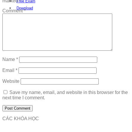
marked
*
Free Exam
Download
Comment
*
Name
*
Email
*
Website
Save my name, email, and website in this browser for the
next time I comment.
CÁC KHÓA HỌC