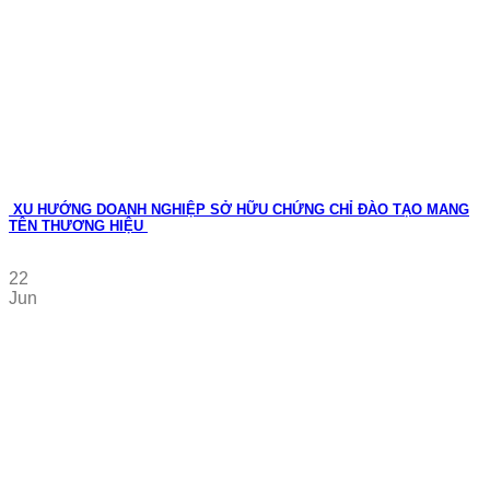
XU HƯỚNG DOANH NGHIỆP SỞ HỮU CHỨNG CHỈ ĐÀO TẠO MANG
TÊN THƯƠNG HIỆU
22
Jun