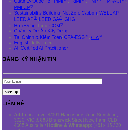
Quản Lý Quốc Tế
:
PfMP
,
PgMP
,
PMP
,
PMI-ACP
,
®
PMI-CP
Sustainability Building
:
Net Zero Carbon
,
WELL AP
,
®
®
LEED AP
,
LEED GA
,
GHG
®
Hợp Đồng:
Fidic
CCM
Quản Lý Dự Án Xây Dựng
®
®
Tài Chính & Kiểm Toán
:
CFA-ESG
,
CIA
English
: Ielts, Toeic
AI: Certified AI Practitioner
ĐĂNG KÝ NHẬN TIN
LIÊN HỆ
Address:
Level 4/301 Hampshire Road Sunshine,
3020, VIC & 888 Brunswick Street New Farm QLD
4005 Australia /
Hotline & Whatsapp:
(+61)415 330