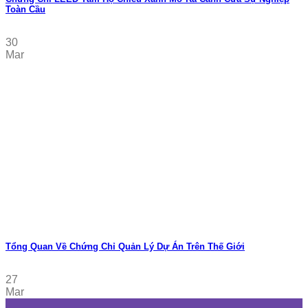
Toàn Cầu
30
Mar
Tổng Quan Về Chứng Chỉ Quản Lý Dự Án Trên Thế Giới
27
Mar