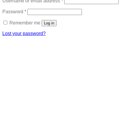
Required
Username or email address
*
Required
Password
*
Remember me
Log in
Lost your password?