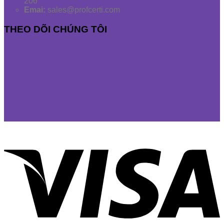
206
Emai:
sales@profcerti.com
THEO DÕI CHÚNG TÔI