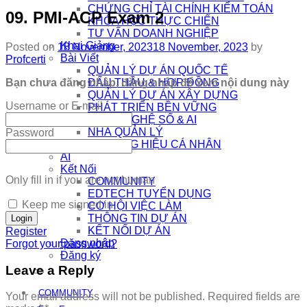
CHỨNG CHỈ TÀI CHÍNH KIỂM TOÁN
09. PMI-ACP Exam 2
KHÓA HỌC THỰC CHIẾN
TƯ VẤN DOANH NGHIỆP
Khai Giảng
Posted on
18 November, 2023
18 November, 2023
by
Bài Viết
Profcerti
QUẢN LÝ DỰ ÁN QUỐC TẾ
Bạn chưa đăng nhập, đăng nhập để xem nội dung này
ĐẤU THẦU & HỢP ĐỒNG
QUẢN LÝ DỰ ÁN XÂY DỰNG
Username or E-mail
PHÁT TRIỂN BỀN VỮNG
CÔNG NGHỆ SỐ & AI
NHÀ QUẢN LÝ
Password
THƯƠNG HIỆU CÁ NHÂN
AI
Kết Nối
Only fill in if you are not human
COMMUNITY
EDTECH TUYỂN DỤNG
Keep me signed in
CƠ HỘI VIỆC LÀM
THÔNG TIN DỰ ÁN
KẾT NỐI DỰ ÁN
Register
Đăng nhập
Forgot your password?
Đăng ký
Leave a Reply
COMMUNITY
Your email address will not be published.
Required fields are