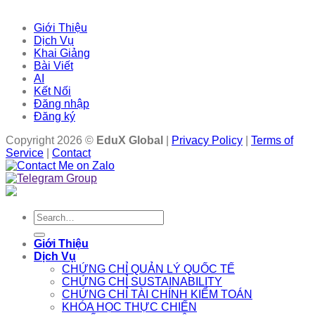
Giới Thiệu
Dịch Vụ
Khai Giảng
Bài Viết
AI
Kết Nối
Đăng nhập
Đăng ký
Copyright 2026 ©
EduX Global
|
Privacy Policy
|
Terms of
Service
|
Contact
Search
for:
Giới Thiệu
Dịch Vụ
CHỨNG CHỈ QUẢN LÝ QUỐC TẾ
CHỨNG CHỈ SUSTAINABILITY
CHỨNG CHỈ TÀI CHÍNH KIỂM TOÁN
KHÓA HỌC THỰC CHIẾN