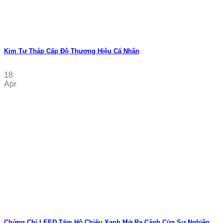
Kim Tự Tháp Cấp Độ Thương Hiệu Cá Nhân
18
Apr
Chứng Chỉ LEED Tấm Hộ Chiếu Xanh Mở Ra Cánh Cửa Sự Nghiệp